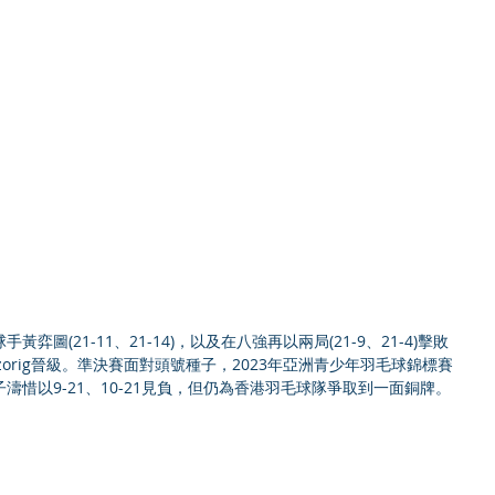
圖(21-11、21-14)，以及在八強再以兩局(21-9、21-4)擊敗
hinzorig晉級。準決賽面對頭號種子，2023年亞洲青少年羽毛球錦標賽
惜以9-21、10-21見負，但仍為香港羽毛球隊爭取到一面銅牌。