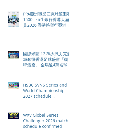
PPA亞洲職業匹克球巡迴賽
1500 - 恒生銀行香港大滿
貫2026 香港將舉行亞洲首
個大滿貫賽事及 2026 賽季
最終戰 總獎金高達 110 萬
美元
國際米蘭 12 碼大戰力克曼
城奪得香港足球盛會「朝日
啤酒盃」 全場逾4萬名球迷
狂熱歡呼
HSBC SVNS Series and
World Championship
2027 schedule
confirmed as road to Los
Angeles 2028 gathers
pace
WXV Global Series
Challenger 2026 match
schedule confirmed