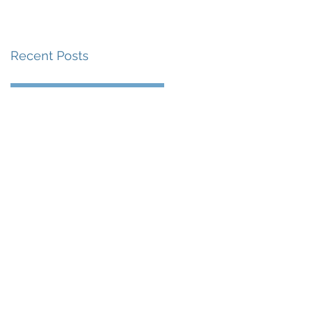
賽事及 2026 賽季最
戰 總獎金高達 110 萬
Recent Posts
美元