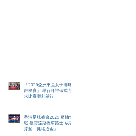
「2026亞洲東區女子排球
錦標賽」 舉行拜神儀式 祈
求比賽順利舉行
香港足球盛會2026 壓軸大
戰 祖雲達斯挫車路士 成功
捧起「健絡通盃」