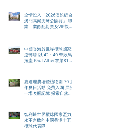
全情投入「2026澳娛綜合
澳門高爾夫球公開賽」 職
業—業餘配對賽及VIP觀賽
體驗 限時隆重登場
中國香港於世界欖球國家盃
逆轉勝 以 42：40 擊敗烏
拉圭 Paul Altier在第81分
鐘射入致勝罰球 助中國香
港隊在國家盃中取得首勝
嘉道理農場暨植物園 70 週
年夏日活動 免費入園 展開
一場喚醒記憶 探索自然與
愛護土地的旅程
智利於世界欖球國家盃力克
永不言敗的中國香港十五人
欖球代表隊