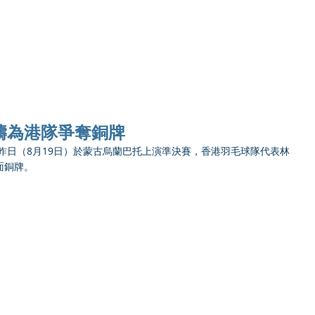
Ho
濤為港隊爭奪銅牌
賽昨日（8月19日）於蒙古烏蘭巴托上演準決賽，香港羽毛球隊代表林
面銅牌。