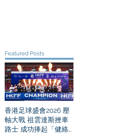
me
News
Albums
Contact
Featured Posts
香港足球盛會2026 壓
PPA亞洲職業匹克球
軸大戰 祖雲達斯挫車
迴賽1500 - 恒生銀行
路士 成功捧起「健絡
香港大滿貫2026 香港
通盃」
將舉行亞洲首個大滿