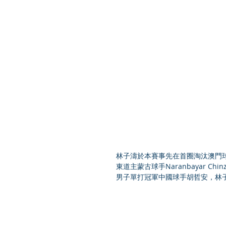
林子濤於本賽事先在首圈淘汰澳門球手黃弈
東道主蒙古球手Naranbayar C
男子單打冠軍中國球手胡哲安，林子濤