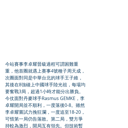
今站賽事李卓耀晉級過程可謂困難重
重，他首圈就遇上賽事4號種子周天成，
次圈面對同是中華台北的球手王子維，
其後在8強碰上中國球手陸光祖，每場均
要奮戰3局，超過1小時才能分出勝負。
今仗面對丹麥球手Rasmus GEMKE，李
卓耀開局並不順利，一度落後0-8。雖然
李卓耀嘗試力挽狂瀾，一度追至18-20，
可惜第一局仍告落敗。第二局，雙方爭
持較為激烈，開局互有領先。但技術暫