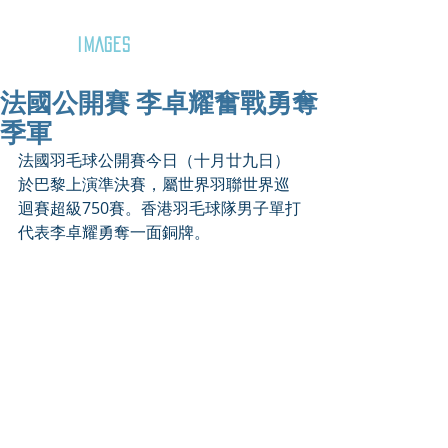
GOZAR
IMAGES
法國公開賽 李卓耀奮戰勇奪
季軍
法國羽毛球公開賽今日（十月廿九日）
於巴黎上演準決賽，屬世界羽聯世界巡
迴賽超級750賽。香港羽毛球隊男子單打
代表李卓耀勇奪一面銅牌。