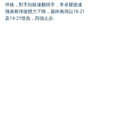
停後，對手扣殺連翻得手，李卓耀接連
飛身救球後體力下降，最終兩局以18-21
及14-21惜負，四強止步。