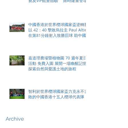
賽及VIP觀賽體驗 限時隆重登場
中國香港於世界欖球國家盃逆轉勝
以 42：40 擊敗烏拉圭 Paul Altier
在第81分鐘射入致勝罰球 助中國
香港隊在國家盃中取得首勝
嘉道理農場暨植物園 70 週年夏日
活動 免費入園 展開一場喚醒記憶
探索自然與愛護土地的旅程
智利於世界欖球國家盃力克永不言
敗的中國香港十五人欖球代表隊
Archive