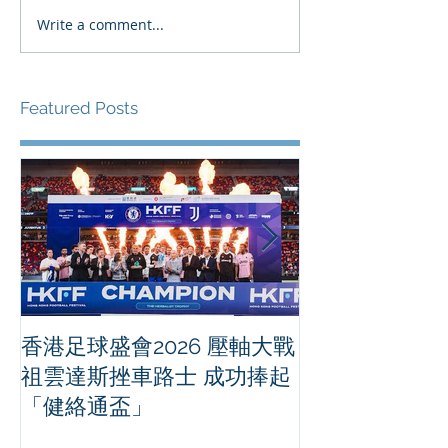
Write a comment...
Featured Posts
香港足球盛會2026 壓軸大戰
PPA亞洲職業
祖雲達斯挫車路士 成功捧起
1500 - 恒
「健絡通盃」
2026 香港將舉行亞洲首個大
滿貫賽事及 20