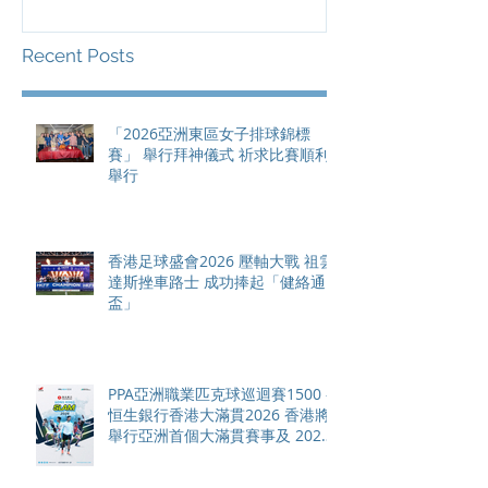
總獎金高達 11
Recent Posts
「2026亞洲東區女子排球錦標
賽」 舉行拜神儀式 祈求比賽順利
舉行
香港足球盛會2026 壓軸大戰 祖雲
達斯挫車路士 成功捧起「健絡通
盃」
PPA亞洲職業匹克球巡迴賽1500 -
恒生銀行香港大滿貫2026 香港將
舉行亞洲首個大滿貫賽事及 2026
賽季最終戰 總獎金高達 110 萬美
元