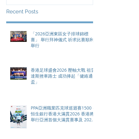
總獎金高達 11
Recent Posts
「2026亞洲東區女子排球錦標
賽」 舉行拜神儀式 祈求比賽順利
舉行
香港足球盛會2026 壓軸大戰 祖雲
達斯挫車路士 成功捧起「健絡通
盃」
PPA亞洲職業匹克球巡迴賽1500 -
恒生銀行香港大滿貫2026 香港將
舉行亞洲首個大滿貫賽事及 2026
賽季最終戰 總獎金高達 110 萬美
元