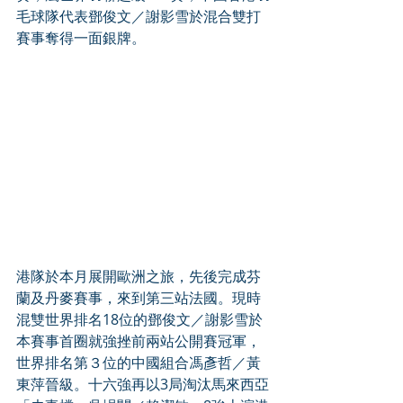
毛球隊代表鄧俊文／謝影雪於混合雙打
賽事奪得一面銀牌。
港隊於本月展開歐洲之旅，先後完成芬
蘭及丹麥賽事，來到第三站法國。現時
混雙世界排名18位的鄧俊文／謝影雪於
本賽事首圈就強挫前兩站公開賽冠軍，
世界排名第３位的中國組合馮彥哲／黃
東萍晉級。十六強再以3局淘汰馬來西亞