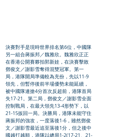
決賽對手是現時世界排名第6位，中國隊
另一組合蔣振邦／魏雅欣。魏雅欣正正
在香港公開賽夥拍郭新娃，在決賽擊敗
鄧俊文／謝影雪奪得混雙冠軍。第一
局，港隊開局準備較為充份，先以11-9
領先，但暫停後前半場優勢未能延續，
被中國隊連搶4分首次反超前，港隊首局
失17-21。第二局，鄧俊文／謝影雪全面
控制戰局，在最大領先13-4形勢下，以
21-15扳回一局。決勝局，港隊未能守住
蔣振邦的強攻，一度落後1-6，雖然鄧俊
文／謝影雪最近追至落後1分，但之後中
國越打越順，港隊以總局1-2(17-21、21-