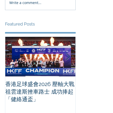
Write a comment...
Featured Posts
香港足球盛會2026 壓軸大戰
PPA亞洲職業
祖雲達斯挫車路士 成功捧起
1500 - 恒
「健絡通盃」
2026 香港將舉行亞洲首個大
滿貫賽事及 20