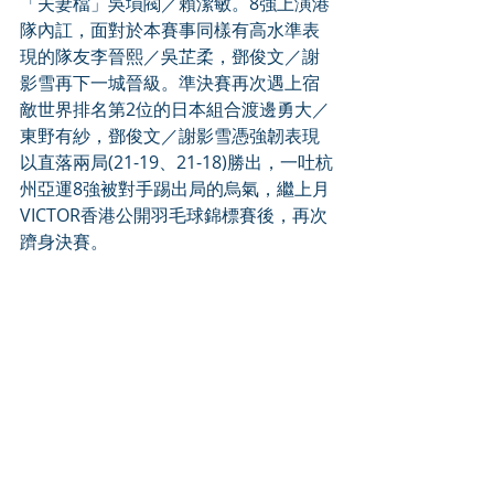
「夫妻檔」吳塤閥／賴潔敏。8強上演港
隊內訌，面對於本賽事同樣有高水準表
現的隊友李晉熙／吳芷柔，鄧俊文／謝
影雪再下一城晉級。準決賽再次遇上宿
敵世界排名第2位的日本組合渡邊勇大／
東野有紗，鄧俊文／謝影雪憑強韌表現
以直落兩局(21-19、21-18)勝出，一吐杭
州亞運8強被對手踢出局的烏氣，繼上月
VICTOR香港公開羽毛球錦標賽後，再次
躋身決賽。