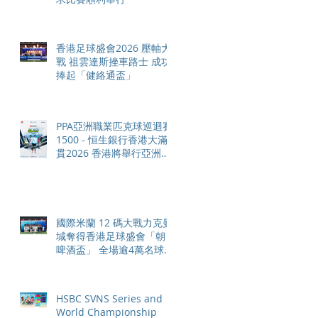
香港足球盛會2026 壓軸大
戰 祖雲達斯挫車路士 成功
捧起「健絡通盃」
PPA亞洲職業匹克球巡迴賽
1500 - 恒生銀行香港大滿
貫2026 香港將舉行亞洲首
個大滿貫賽事及 2026 賽季
最終戰 總獎金高達 110 萬
美元
國際米蘭 12 碼大戰力克曼
城奪得香港足球盛會「朝日
啤酒盃」 全場逾4萬名球迷
狂熱歡呼
HSBC SVNS Series and
World Championship