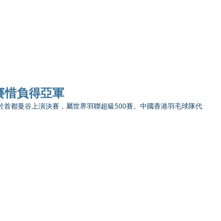
Ho
賽惜負得亞軍
於首都曼谷上演決賽，屬世界羽聯超級500賽。中國香港羽毛球隊代