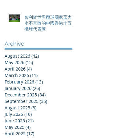
愛護土地的旅程
智利於世界欖球國家盃力克
永不言敗的中國香港十五人
欖球代表隊
Archive
August 2026
(42)
42 posts
May 2026
(15)
15 posts
April 2026
(4)
4 posts
March 2026
(11)
11 posts
February 2026
(13)
13 posts
January 2026
(25)
25 posts
December 2025
(84)
84 posts
September 2025
(36)
36 posts
August 2025
(8)
8 posts
July 2025
(16)
16 posts
June 2025
(21)
21 posts
May 2025
(4)
4 posts
April 2025
(17)
17 posts