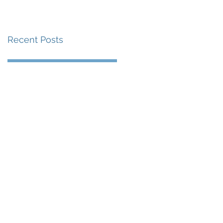
賽事及 2026 賽季最
戰 總獎金高達 110 萬
Recent Posts
美元