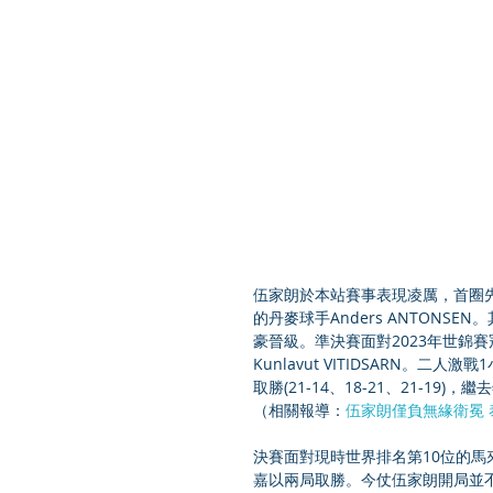
伍家朗於本站賽事表現凌厲，首圈先以3
的丹麥球手Anders ANTON
豪晉級。準決賽面對2023年世錦
Kunlavut VITIDSARN。
取勝(21-14、18-21、21-1
（相關報導：
伍家朗僅負無緣衛冕
決賽面對現時世界排名第10位的馬
嘉以兩局取勝。今仗伍家朗開局並不