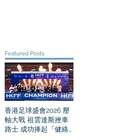
me
News
Albums
Contact
Featured Posts
香港足球盛會2026 壓
PPA亞洲職業匹克球
軸大戰 祖雲達斯挫車
迴賽1500 - 恒生銀行
路士 成功捧起「健絡
香港大滿貫2026 香港
通盃」
將舉行亞洲首個大滿