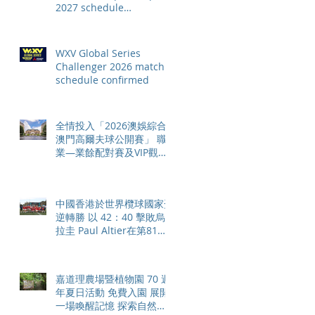
2027 schedule
confirmed as road to Los
Angeles 2028 gathers
pace
WXV Global Series
Challenger 2026 match
schedule confirmed
全情投入「2026澳娛綜合
澳門高爾夫球公開賽」 職
業—業餘配對賽及VIP觀賽
體驗 限時隆重登場
中國香港於世界欖球國家盃
逆轉勝 以 42：40 擊敗烏
拉圭 Paul Altier在第81分
鐘射入致勝罰球 助中國香
港隊在國家盃中取得首勝
嘉道理農場暨植物園 70 週
年夏日活動 免費入園 展開
一場喚醒記憶 探索自然與