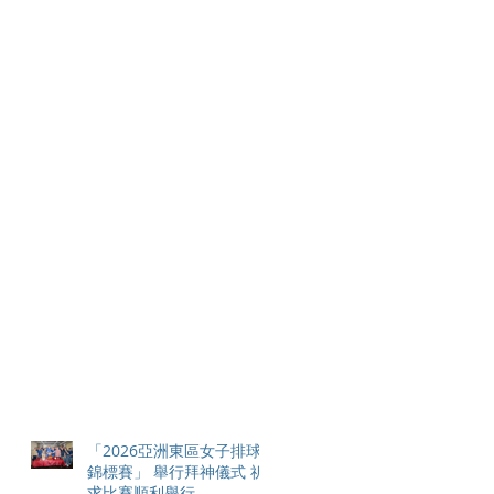
「2026亞洲東區女子排球
錦標賽」 舉行拜神儀式 祈
求比賽順利舉行