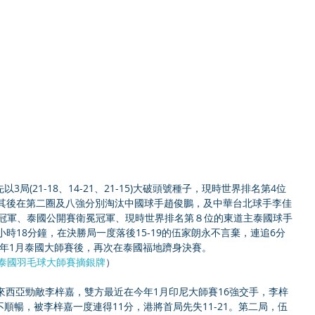
局(21-18、14-21、21-15)大破頭號種子，現時世界排名第4位
SEN。其後在第二圈及八強分別淘汰中國球手趙俊鵬，及中華台北球手李佳
賽冠軍、泰國公開賽衛冕冠軍、現時世界排名第８位的東道主泰國球手
二人激戰1小時18分鐘，在決勝局一度落後15-19的伍家朗永不言棄，連追6分
9)，繼去年1月泰國大師賽後，再次在泰國福地躋身決賽。
 泰國羽毛球大師賽摘銀牌
）
來西亞勁敵李梓嘉，雙方最近在今年1月印尼大師賽16強交手，李梓
順暢，被李梓嘉一度連得11分，港將首局先失11-21。第二局，伍