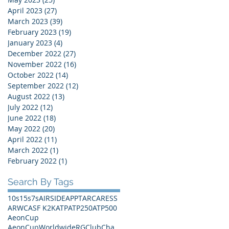
April 2023
(27)
27 posts
March 2023
(39)
39 posts
February 2023
(19)
19 posts
January 2023
(4)
4 posts
December 2022
(27)
27 posts
November 2022
(16)
16 posts
October 2022
(14)
14 posts
September 2022
(12)
12 posts
August 2022
(13)
13 posts
July 2022
(12)
12 posts
June 2022
(18)
18 posts
May 2022
(20)
20 posts
April 2022
(11)
11 posts
March 2022
(1)
1 post
February 2022
(1)
1 post
Search By Tags
10s
15s
7s
AIRSIDE
APPT
ARC
ARESS
ARWC
ASF K2K
ATP
ATP250
ATP500
AeonCup
AeonCupWorldwideRGClubChampionships