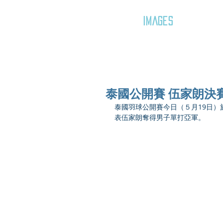
GOZAR
IMAGES
泰國公開賽 伍家朗決
泰國羽球公開賽今日（５月19日）
表伍家朗奪得男子單打亞軍。