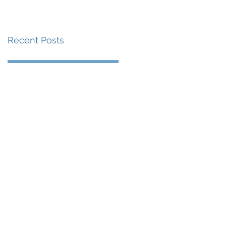
賽事及 2026 賽季最
戰 總獎金高達 110 萬
Recent Posts
美元