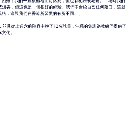
了困難；我們一直積極地面對比賽，但也有犯錯或犯規。半場時我們
有些沮喪，但這也是一個很好的經驗。我們不會給自己任何藉口，這就
風格，這與我們在香港所習慣的有所不同。」
，並且從上週六的陣容中換了12名球員，沖繩的集訓為教練們提供了
隊文化。