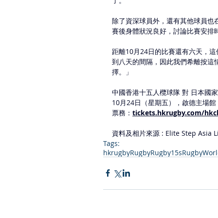
了。
除了資深球員外，還有其他球員也
賽後身體狀況良好，討論比賽安排
距離10月24日的比賽還有六天，
到八天的間隔，因此我們希離按這
擇。」
中國香港十五人欖球隊 對 日本國家
10月24日（星期五），啟德主場館（
票務：
tickets.hkrugby.com/hkc
資料及相片來源 : Elite Step Asia Li
Tags:
hkrugby
Rugby
Rugby15s
RugbyWor