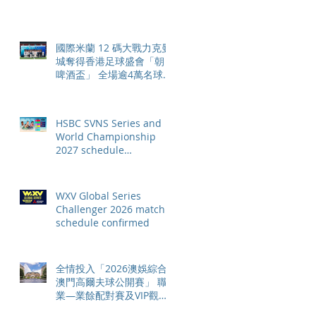
最終戰 總獎金高達 110 萬
美元
國際米蘭 12 碼大戰力克曼
城奪得香港足球盛會「朝日
啤酒盃」 全場逾4萬名球迷
狂熱歡呼
HSBC SVNS Series and
World Championship
2027 schedule
confirmed as road to Los
Angeles 2028 gathers
pace
WXV Global Series
Challenger 2026 match
schedule confirmed
全情投入「2026澳娛綜合
澳門高爾夫球公開賽」 職
業—業餘配對賽及VIP觀賽
體驗 限時隆重登場