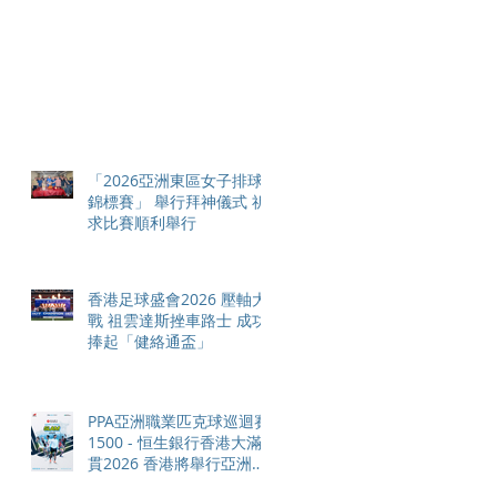
「2026亞洲東區女子排球
錦標賽」 舉行拜神儀式 祈
求比賽順利舉行
香港足球盛會2026 壓軸大
戰 祖雲達斯挫車路士 成功
捧起「健絡通盃」
PPA亞洲職業匹克球巡迴賽
1500 - 恒生銀行香港大滿
貫2026 香港將舉行亞洲首
個大滿貫賽事及 2026 賽季