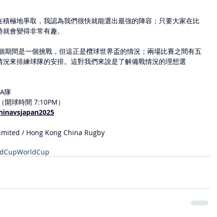
在積極地爭取，我認為我們很快就能選出最強的陣容；只要大家在比
時就會變得非常有趣。
這個期間是一個挑戰，但這正是欖球世界盃的情況；兩場比賽之間有五
情況來排練球隊的安排。這對我們來說是了解備戰情況的理想選
A隊
開球時間 7:10PM）
hinavsjapan2025
mited / Hong Kong China Rugby
ldCup
WorldCup