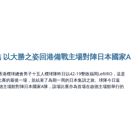
Ho
 以大勝之姿回港備戰主場對陣日本國家A
中國香港欖球總會男子十五人欖球隊昨日以42-19擊敗福岡LeRIRO，這是
比賽的最後一場，並結束了為期一周的日本集訓之旅。球隊今日返
啟德主場館對陣日本國家A隊，該場比賽亦為首場在啟德主場館舉行的