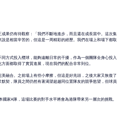
正成果仍有待觀察：「我們不斷地進步，而且還在成長當中。這次集
來說是相當辛苦的，但這是一周精彩的經歷。我們在場上和場下都取
不同方式投入欖球，能夠遠離日常的干擾，作為一個團隊全身心投入
化方面都取得了實質進展，現在我們的配合非常到位。
完美融合。之前場上有些小摩擦，但這是好兆頭，之後大家又恢復了
常默契，隊員之間仍然有著渴望超越同位置隊友的競爭慾望，但球員
日本國家A隊，這場比賽的對手水平將會為港隊帶來另一層次的挑戰。