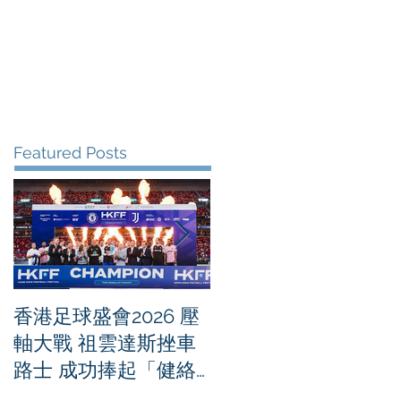
me
News
Albums
Contact
Featured Posts
香港足球盛會2026 壓
PPA亞洲職業匹克球
軸大戰 祖雲達斯挫車
迴賽1500 - 恒生銀行
路士 成功捧起「健絡
香港大滿貫2026 香港
通盃」
將舉行亞洲首個大滿