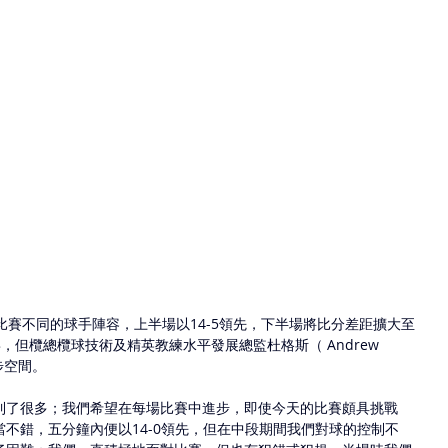
比賽不同的球手陣容，上半場以14-5領先，下半場將比分差距擴大至
喜，但欖總欖球技術及精英教練水平發展總監杜格斯（ Andrew 
步空間。
到了很多；我們希望在每場比賽中進步，即使今天的比賽頗具挑戰
不錯，五分鐘內便以14-0領先，但在中段期間我們對球的控制不