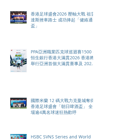
香港足球盛會2026 壓軸大戰 祖雲
達斯挫車路士 成功捧起「健絡通
盃」
PPA亞洲職業匹克球巡迴賽1500 -
恒生銀行香港大滿貫2026 香港將
舉行亞洲首個大滿貫賽事及 2026
賽季最終戰 總獎金高達 110 萬美
元
國際米蘭 12 碼大戰力克曼城奪得
香港足球盛會「朝日啤酒盃」 全
場逾4萬名球迷狂熱歡呼
HSBC SVNS Series and World