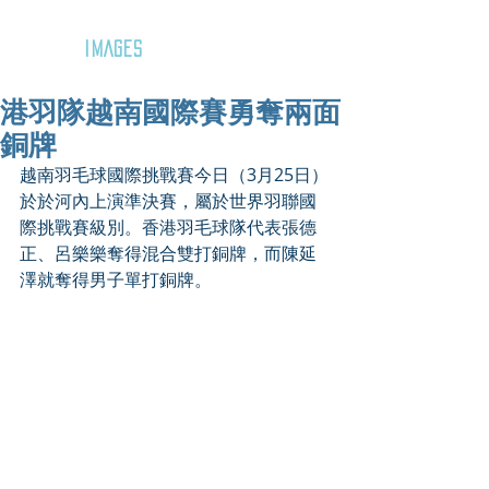
GOZAR
IMAGES
港羽隊越南國際賽勇奪兩面
銅牌
越南羽毛球國際挑戰賽今日（3月25日）
於於河內上演準決賽，屬於世界羽聯國
際挑戰賽級別。香港羽毛球隊代表張德
正、呂樂樂奪得混合雙打銅牌，而陳延
澤就奪得男子單打銅牌。