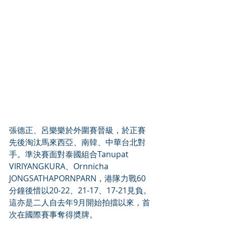
張德正、呂樂樂於外圍賽晉級，於正賽
先後淘汰馬來西亞、南韓、中華台北對
手。準決賽面對泰國組合Tanupat 
VIRIYANGKURA、Ornnicha 
JONGSATHAPORNPARN，港隊力戰60
分鐘後惜以20-22、21-17、17-21見負。
這亦是二人自去年9月開始拍擋以來，首
次在國際賽事奪得奬牌。