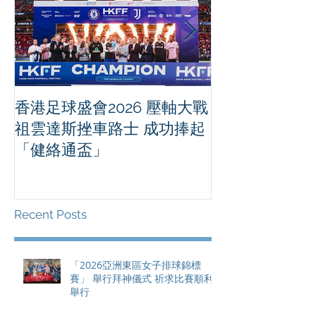
香港足球盛會2026 壓軸大戰
PPA亞洲職業
祖雲達斯挫車路士 成功捧起
1500 - 恒
「健絡通盃」
2026 香港將舉行亞洲首個大
滿貫賽事及 20
總獎金高達 11
Recent Posts
「2026亞洲東區女子排球錦標
賽」 舉行拜神儀式 祈求比賽順利
舉行