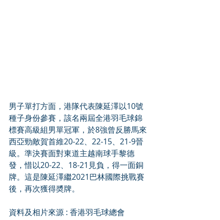
男子單打方面，港隊代表陳延澤以10號
種子身份參賽，該名兩屆全港羽毛球錦
標賽高級組男單冠軍，於8強曾反勝馬來
西亞勁敵賀首維20-22、22-15、21-9晉
級。準決賽面對東道主越南球手黎德
發，惜以20-22、18-21見負，得一面銅
牌。這是陳延澤繼2021巴林國際挑戰賽
後，再次獲得奬牌。
資料及相片來源 : 
香港羽毛球總會