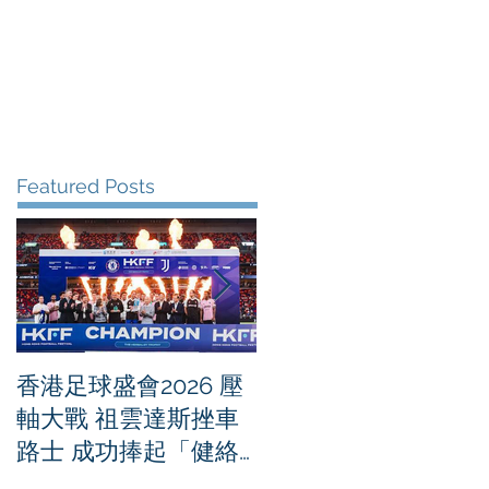
me
News
Albums
Contact
Featured Posts
香港足球盛會2026 壓
PPA亞洲職業匹克球
軸大戰 祖雲達斯挫車
迴賽1500 - 恒生銀行
路士 成功捧起「健絡
香港大滿貫2026 香港
通盃」
將舉行亞洲首個大滿