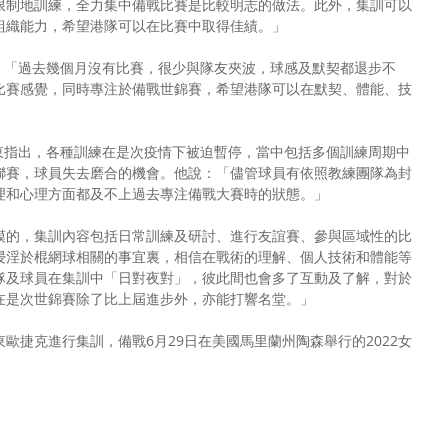
限制地訓練，全力集中備戰比賽是比較明志的做法。此外，集訓可以
組織能力，希望港隊可以在比賽中取得佳績。」
示：「過去幾個月沒有比賽，很少與隊友夾波，球感及默契都退步不
比賽感覺，同時專注於備戰世錦賽，希望港隊可以在默契、體能、技
浩東指出，各種訓練在是次疫情下被迫暫停，當中包括多個訓練周期中
聯賽，球員失去磨合的機會。他說：「儘管球員有依照教練團隊為封
理和心理方面都及不上過去專注備戰大賽時的狀態。」
模的，集訓內容包括日常訓練及研討、進行友誼賽、參與區域性的比
浸淫於棍網球相關的事宜裏，相信在戰術的理解、個人技術和體能等
隊及球員在集訓中「日對夜對」，彼此間也會多了互動及了解，對於
在是次世錦賽除了比上屆進步外，亦能打響名堂。」
歐捷克進行集訓，備戰6月29日在美國馬里蘭州陶森舉行的2022女