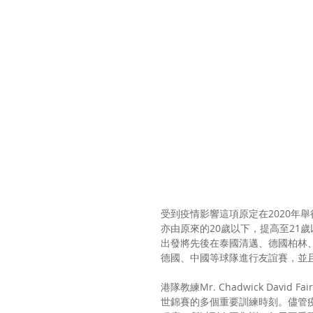
受到疫情影響這項原定在2020年
亦由原來的20歲以下，提高至21
出發將先後在泰國清邁、德國柏林
德國、中國等球隊進行友誼賽，並且
港隊教練Mr. Chadwick Dav
世錦賽的多個重要訓練時刻。儘管