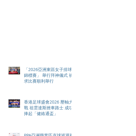
「2026亞洲東區女子排球
錦標賽」 舉行拜神儀式 祈
求比賽順利舉行
香港足球盛會2026 壓軸大
戰 祖雲達斯挫車路士 成功
捧起「健絡通盃」
PPA亞洲職業匹克球巡迴賽