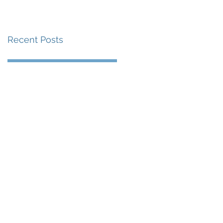
賽事及 2026 賽季最
戰 總獎金高達 110 萬
Recent Posts
美元