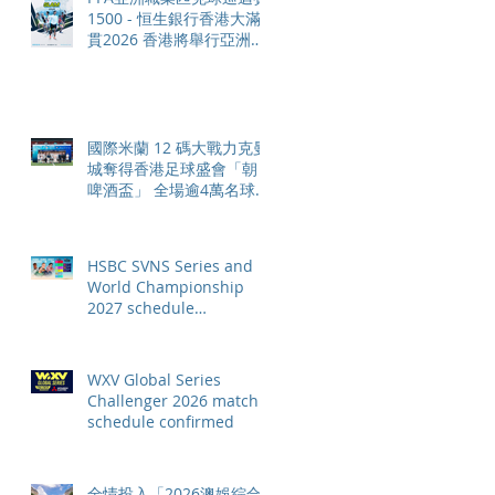
1500 - 恒生銀行香港大滿
貫2026 香港將舉行亞洲首
個大滿貫賽事及 2026 賽季
最終戰 總獎金高達 110 萬
美元
國際米蘭 12 碼大戰力克曼
城奪得香港足球盛會「朝日
啤酒盃」 全場逾4萬名球迷
狂熱歡呼
HSBC SVNS Series and
World Championship
2027 schedule
confirmed as road to Los
Angeles 2028 gathers
pace
WXV Global Series
Challenger 2026 match
schedule confirmed
全情投入「2026澳娛綜合