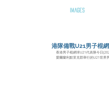
GOZAR
IMAGES
港隊備戰U21男子棍
香港男子棍網球U21代表隊今日(20
愛爾蘭利默里克郡舉行的U21世界