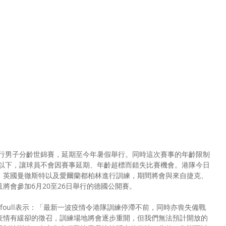
舉行男子分齡世錦賽，延期至今年暑假舉行。同時這次賽事的年齡限制
歲以下，讓球員不會因賽事延期、年齡超標而錯失比賽機會。港隊今日
、英國曼徹斯特以及愛爾蘭都柏林進行訓練，期間將會與來自捷克、
將會參加6月20至26日舉行的德國公開賽。
id Fairfoull表示：「最新一波疫情令港隊訓練停滯不前，同時亦喪失備戰
疫情有緩卻的徵召，訓練場地將會逐步重開，但我們無法預計開放的