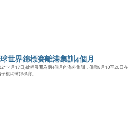
Ho
網球世界錦標賽離港集訓4個月
22年4月17日)啟程展開為期4個月的海外集訓，備戰8月10至20日在
男子棍網球錦標賽。