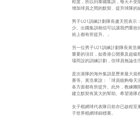
程度，所以到泰國集訓，每天不受
增加球員之間的默契、提升球隊的
男子U21訓練計劃隊長盧天照表
少。出國集訓相信可以讓我們重拾
術上都有所提升。」
另一位男子U21訓練計劃隊長黃
重要的項目，如香港公開賽及超級
場而設的訓練計劃，但球員無論生
是次港隊的海外集訓是歷來最大規
賽等。黃浩東說：「球員能夠每天
各方面都有所提升。此外，教練團
建立默契有莫大的幫助。希望港隊
女子棍網球代表隊日前亦已啟程至東
子世界棍網球錦標賽。