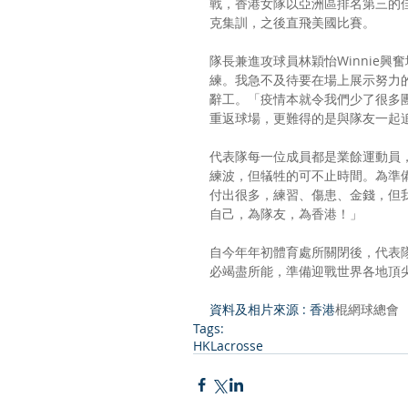
戰，香港女隊以亞洲區排名第三的佳
克集訓，之後直飛美國比賽。
隊長兼進攻球員林穎怡Winnie
練。我急不及待要在場上展示努力
辭工。「疫情本就令我們少了很多
重返球場，更難得的是與隊友一起
代表隊每一位成員都是業餘運動員
練波，但犠牲的可不止時間。為準備
付出很多，練習、傷患、金錢，但
自己，為隊友，為香港！」
自今年年初體育處所關閉後，代表隊
必竭盡所能，準備迎戰世界各地頂尖
資料及相片來源 : 
香港
棍網球總會
Tags:
HKLacrosse