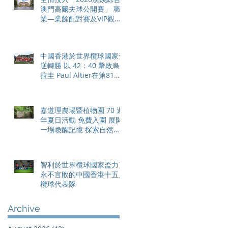
澳門高爾夫球公開賽」 職
業—業餘配對賽及VIP觀賽
體驗 限時隆重登場
中國香港於世界欖球國家盃
逆轉勝 以 42：40 擊敗烏
拉圭 Paul Altier在第81分
鐘射入致勝罰球 助中國香
港隊在國家盃中取得首勝
嘉道理農場暨植物園 70 週
年夏日活動 免費入園 展開
一場喚醒記憶 探索自然與
愛護土地的旅程
智利於世界欖球國家盃力克
永不言敗的中國香港十五人
欖球代表隊
Archive