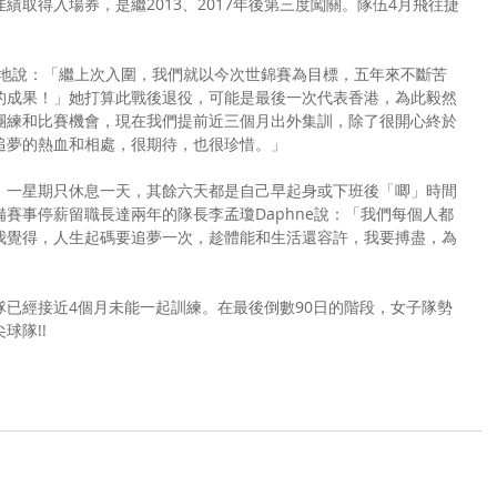
績取得入場券，是繼2013、2017年後第三度闖關。隊伍4月飛往捷
興奮地說：「繼上次入圍，我們就以今次世錦賽為目標，五年來不斷苦
的成果！」她打算此戰後退役，可能是最後一次代表香港，為此毅然
團練和比賽機會，現在我們提前近三個月出外集訓，除了很開心終於
追夢的熱血和相處，很期待，也很珍惜。」
，一星期只休息一天，其餘六天都是自己早起身或下班後「唧」時間
賽事停薪留職長達兩年的隊長李孟瓊Daphne說：「我們每個人都
我覺得，人生起碼要追夢一次，趁體能和生活還容許，我要搏盡，為
已經接近4個月未能一起訓練。在最後倒數90日的階段，女子隊勢
球隊!!