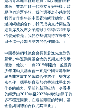
是培育本地年輕運動員，助力他們開拓
未來，並為年輕一代樹立良好榜樣，鼓
勵他們追逐夢想。我們還要衷心感謝與
我們合作多年的中國香港網球總會，通
過與網總的合作，我們成功支持兩位香
港首席及次席女子網球手張瑋桓和王康
怡發光發亮，我們亦熱切期待在未來的
日子進一步加強雙方的合作關係。」
中國香港網球總會會長莫君逸先生對盈
豐青少年運動員基金會的長期支持表示
感激，他說：「自2015年開始，盈豐青
少年運動員基金會一直是中國香港網球
總會非常重要的戰略合作夥伴，雙方緊
密合作，攜手培育及加強香港球手出外
作賽的能力。早前的新冠疫情，令香港
的經濟由2019年至2023年初都加添了許
多不穩定因素，在這些艱巨的時刻，基
金會與網總的合作尤其重要」。