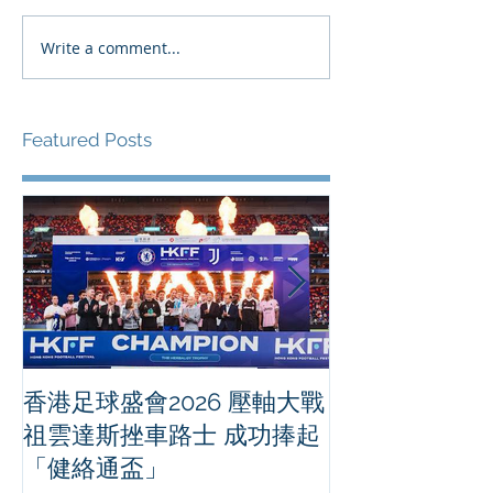
Write a comment...
Featured Posts
香港足球盛會2026 壓軸大戰
PPA亞洲職業
祖雲達斯挫車路士 成功捧起
1500 - 恒
「健絡通盃」
2026 香港將舉行亞洲首個大