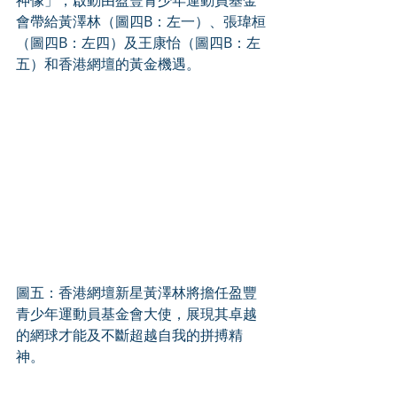
神像」，啟動由盈豐青少年運動員基金
會帶給黃澤林（圖四B：左一）、張瑋桓
（圖四B：左四）及王康怡（圖四B：左
五）和香港網壇的黃金機遇。 
圖五：香港網壇新星黃澤林將擔任盈豐
青少年運動員基金會大使，展現其卓越
的網球才能及不斷超越自我的拼搏精
神。 