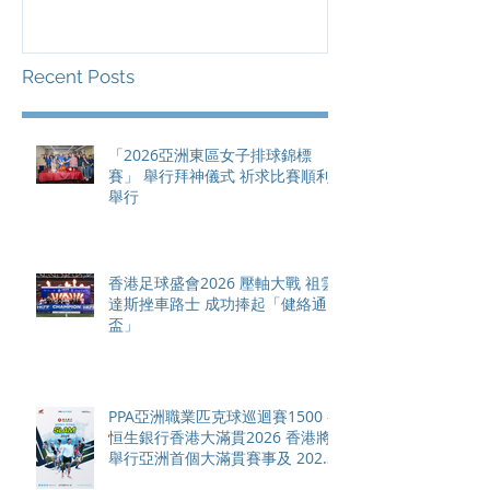
滿貫賽事及 20
總獎金高達 11
Recent Posts
「2026亞洲東區女子排球錦標
賽」 舉行拜神儀式 祈求比賽順利
舉行
香港足球盛會2026 壓軸大戰 祖雲
達斯挫車路士 成功捧起「健絡通
盃」
PPA亞洲職業匹克球巡迴賽1500 -
恒生銀行香港大滿貫2026 香港將
舉行亞洲首個大滿貫賽事及 2026
賽季最終戰 總獎金高達 110 萬美