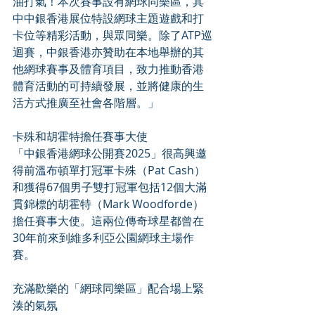
油打氣！本次賽事設有網球同樂區，其
中中銀香港展位特設網球主題遊戲和打
卡位等精彩活動，與眾同樂。除了ATP巡
迴賽，中銀香港亦贊助在本地舉辦的其
他網球賽事及體育項目，致力推動香港
體育活動的可持續發展，並將健康的生
活方式推廣至社會各階層。」
卡殊和胡霍特擔任賽事大使
「中銀香港網球公開賽2025」很高興邀
得前溫布頓單打冠軍卡殊（Pat Cash）
和獲得67個男子雙打冠軍包括12個大滿
貫錦標的胡霍特（Mark Woodforde）
擔任賽事大使。這兩位傳奇球星都曾在
30年前來到維多利亞公園網球主場作
賽。
充滿歡樂的「網球同樂區」配合場上緊
湊的氣氛