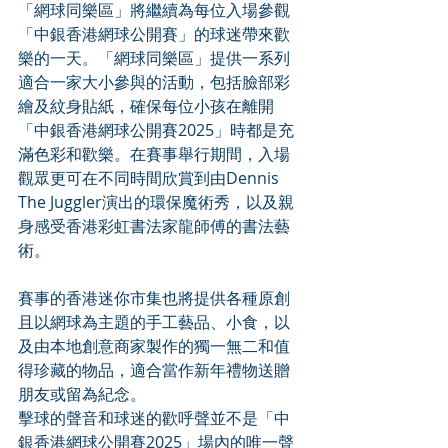
「網球同樂區」將繼續為每位入場參觀
「中銀香港網球公開賽」的球迷帶來歡
樂的一天。「網球同樂區」提供一系列
適合一家大小參與的活動，包括臉部彩
繪及紋身貼紙，確保每位小孩在離開
「中銀香港網球公開賽2025」時都是充
滿色彩和歡樂。在賽事舉行期間，入場
觀眾更可在不同時間欣賞到由Dennis 
The Juggler演出的環保魔術秀，以及親
身感受香港彩虹書法家龍師傅的書法藝
術。
賽事的香港迷你市集也將提供各種原創
且以網球為主題的手工藝品、小食，以
及由本地創意商家製作的獨一無二和值
得珍藏的物品，適合當作新年禮物送贈
朋友或留為紀念。
擊球的聲音和球迷的歡呼聲並不是「中
銀香港網球公開賽2025」場內的唯一聲