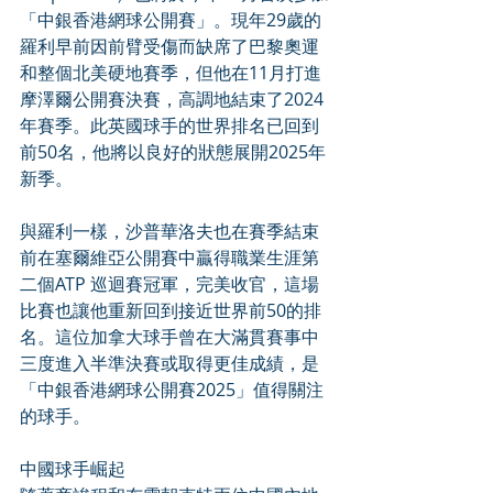
「中銀香港網球公開賽」。現年29歲的
羅利早前因前臂受傷而缺席了巴黎奧運
和整個北美硬地賽季，但他在11月打進
摩澤爾公開賽決賽，高調地結束了2024
年賽季。此英國球手的世界排名已回到
前50名，他將以良好的狀態展開2025年
新季。
與羅利一樣，沙普華洛夫也在賽季結束
前在塞爾維亞公開賽中贏得職業生涯第
二個ATP 巡迴賽冠軍，完美收官，這場
比賽也讓他重新回到接近世界前50的排
名。這位加拿大球手曾在大滿貫賽事中
三度進入半準決賽或取得更佳成績，是
「中銀香港網球公開賽2025」值得關注
的球手。
中國球手崛起