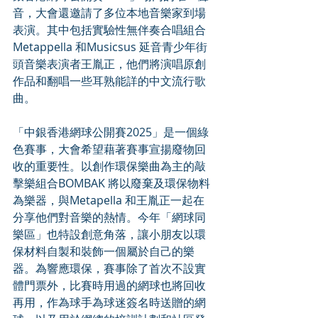
音，大會還邀請了多位本地音樂家到場
表演。其中包括實驗性無伴奏合唱組合
Metappella 和Musicsus 延音青少年街
頭音樂表演者王胤正，他們將演唱原創
作品和翻唱一些耳熟能詳的中文流行歌
曲。
「中銀香港網球公開賽2025」是一個綠
色賽事，大會希望藉著賽事宣揚廢物回
收的重要性。以創作環保樂曲為主的敲
擊樂組合BOMBAK 將以廢棄及環保物料
為樂器，與Metapella 和王胤正一起在
分享他們對音樂的熱情。今年「網球同
樂區」也特設創意角落，讓小朋友以環
保材料自製和裝飾一個屬於自己的樂
器。為響應環保，賽事除了首次不設實
體門票外，比賽時用過的網球也將回收
再用，作為球手為球迷簽名時送贈的網