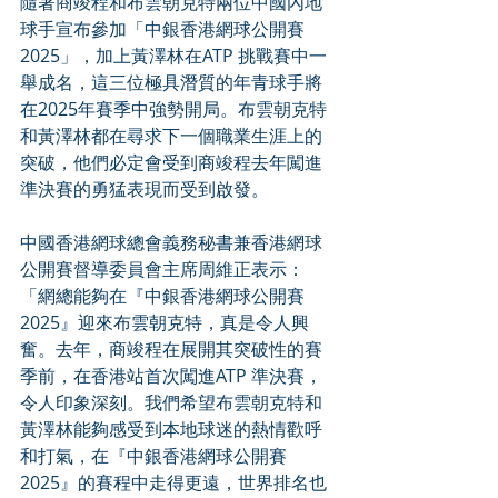
隨著商竣程和布雲朝克特兩位中國內地
球手宣布參加「中銀香港網球公開賽
2025」，加上黃澤林在ATP 挑戰賽中一
舉成名，這三位極具潛質的年青球手將
在2025年賽季中強勢開局。布雲朝克特
和黃澤林都在尋求下一個職業生涯上的
突破，他們必定會受到商竣程去年闖進
準決賽的勇猛表現而受到啟發。
中國香港網球總會義務秘書兼香港網球
公開賽督導委員會主席周維正表示：
「網總能夠在『中銀香港網球公開賽
2025』迎來布雲朝克特，真是令人興
奮。去年，商竣程在展開其突破性的賽
季前，在香港站首次闖進ATP 準決賽，
令人印象深刻。我們希望布雲朝克特和
黃澤林能夠感受到本地球迷的熱情歡呼
和打氣，在『中銀香港網球公開賽
2025』的賽程中走得更遠，世界排名也