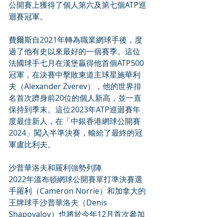
公開賽上獲得了個人第六及第七個ATP巡
迴賽冠軍。
費爾斯自2021年轉為職業網球手後，度
過了他有史以來最好的一個賽季。這位
法國球手七月在漢堡贏得他首個ATP500
冠軍，在決賽中擊敗東道主球星施華利
夫（Alexander Zverev），他的世界排
名首次躋身前20位的個人新高，並一直
保持到季末。這位2023年ATP巡迴賽年
度最佳新人，在「中銀香港網球公開賽
2024」闖入半準決賽，輸給了最終的冠
軍盧比利夫。
沙普華洛夫和羅利強勢列陣
2022年溫布頓網球公開賽單打準決賽選
手羅利（Cameron Norrie）和加拿大的
王牌球手沙普華洛夫（Denis 
Shapovalov）也將於今年12月首次參加