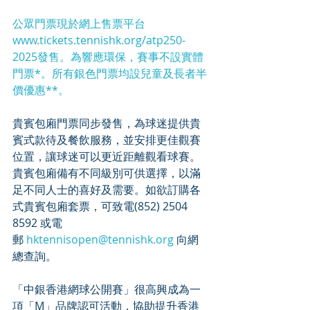
公眾門票現於網上售票平台
www.tickets.tennishk.org/atp250-
2025發售。為響應環保，賽事不設實體
門票*。所有銀色門票均設兒童及長者半
價優惠**。
貴賓包廂門票同步發售，為球迷提供貴
賓式款待及餐飲服務，並安排更佳觀賽
位置，讓球迷可以更近距離觀看球賽。
貴賓包廂備有不同級別可供選擇，以滿
足不同人士的喜好及需要。如欲訂購各
式貴賓包廂套票，可致電(852) 2504 
8592 或電
郵 
hktennisopen@tennishk.org
 向網
總查詢。
「中銀香港網球公開賽」很高興成為一
項「M」品牌認可活動，協助提升香港