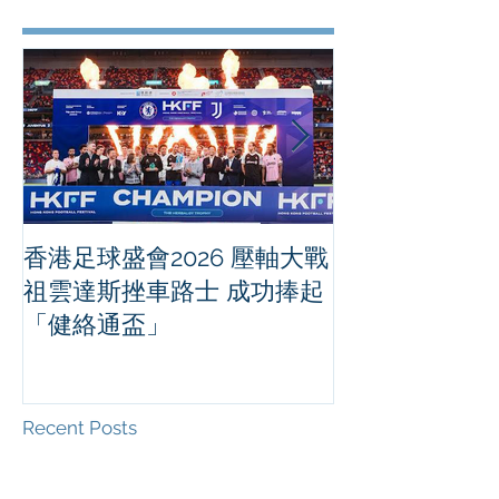
香港足球盛會2026 壓軸大戰
PPA亞洲職業
祖雲達斯挫車路士 成功捧起
1500 - 恒
「健絡通盃」
2026 香港將舉行亞洲首個大
滿貫賽事及 20
總獎金高達 11
Recent Posts