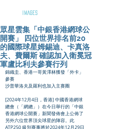
GOZAR
IMAGES
眾星雲集「中銀香港網球公
開賽」 四位世界排名前20
的國際球星姆錫迪、卡真洛
夫、費爾斯 確認加入衛冕冠
軍盧比利夫參賽行列
錦織圭、香港一哥黃澤林獲發「外卡」
參賽
沙普華洛夫及羅利也加入主賽圈
[2024年12月4日，香港] 中國香港網球
總會（「網總」）在今日舉行的「中銀
香港網球公開賽」新聞發佈會上公佈了
另外六位世界頂尖球星的陣容。此
ATP250 級別賽事將於2024年12月29日