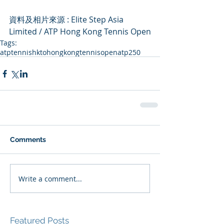
資料及相片來源 : Elite Step Asia 
Limited / ATP Hong Kong Tennis Open
Tags:
atp
tennis
hkto
hongkongtennisopen
atp250
Comments
Write a comment...
Featured Posts