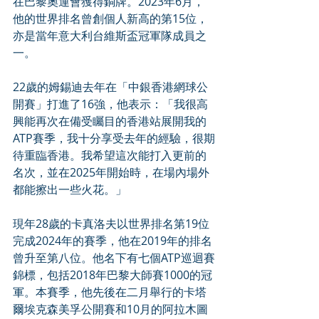
在巴黎奧運會獲得銅牌。2023年6月，
他的世界排名曾創個人新高的第15位，
亦是當年意大利台維斯盃冠軍隊成員之
一。
22歲的姆錫迪去年在「中銀香港網球公
開賽」打進了16強，他表示：「我很高
興能再次在備受矚目的香港站展開我的
ATP賽季，我十分享受去年的經驗，很期
待重臨香港。我希望這次能打入更前的
名次，並在2025年開始時，在場內場外
都能擦出一些火花。」
現年28歲的卡真洛夫以世界排名第19位
完成2024年的賽季，他在2019年的排名
曾升至第八位。他名下有七個ATP巡迴賽
錦標，包括2018年巴黎大師賽1000的冠
軍。本賽季，他先後在二月舉行的卡塔
爾埃克森美孚公開賽和10月的阿拉木圖