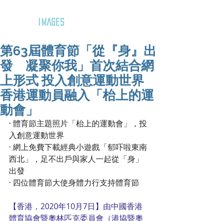
GOZAR
IMAGES
第63屆體育節「從『身』出
發 凝聚你我」首次結合網
上形式 投入創意運動世界
香港運動員融入「枱上的運
動會」
·
體育節主題照片「枱上的運動會」，投
入創意運動世界
·
網上免費下載經典小遊戲「郁吓啦東南
西北」，足不出戶與家人一起從「身」
出發
·
四位體育節大使身體力行支持體育節
【香港，2020年10月7日】由中國香港
體育協會暨奧林匹克委員會（港協暨奧