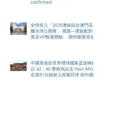
confirmed
全情投入「2026澳娛綜合澳門高
爾夫球公開賽」 職業—業餘配對
賽及VIP觀賽體驗 限時隆重登場
中國香港於世界欖球國家盃逆轉勝
以 42：40 擊敗烏拉圭 Paul Altier
在第81分鐘射入致勝罰球 助中國
香港隊在國家盃中取得首勝
嘉道理農場暨植物園 70 週年夏日
活動 免費入園 展開一場喚醒記憶
探索自然與愛護土地的旅程
智利於世界欖球國家盃力克永不言