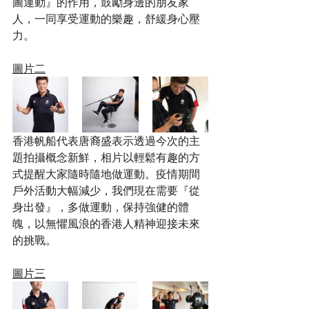
圖運動』的作用，鼓勵身邊的朋友家
人，一同享受運動的樂趣，舒緩身心壓
力。
圖片二
香港帆船代表唐裔盛表示透過今次的主
題拍攝概念新鮮，相片以輕鬆有趣的方
式提醒大家隨時隨地做運動。疫情期間
戶外活動大幅減少，我們現在需要『從
身出發』，多做運動，保持強健的體
魄，以無懼風浪的香港人精神迎接未來
的挑戰。
圖片三