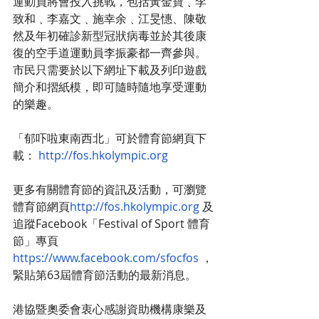
運動員將會投入挑戰，包括黃金寶﹑李
致和﹑李嘉文﹑施幸余﹑江旻憓、陳敬
然及年初確診新型冠狀病毒並於其後康
復的空手道運動員李振豪都一齊參與。
市民只需要於以下網址下載及列印遊戲
簡介和摺紙模，即可隨時隨地享受運動
的樂趣。
「郁吓啦東南西北」可於體育節網頁下
載：
http://fos.hkolympic.org
更多有關體育節的資訊及活動，可瀏覽
體育節網頁
http://fos.hkolympic.org
及
追蹤Facebook「Festival of Sport 體育
節」專頁
https://www.facebook.com/sfocfos
，
緊貼第63屆體育節活動的最新消息。
港協暨奧委會衷心感謝資助機構康樂及