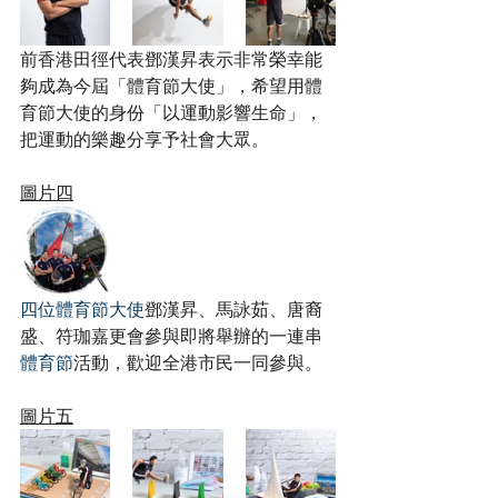
前香港田徑代表鄧漢昇表示非常榮幸能
夠成為今屆「體育節大使」，希望用體
育節大使的身份「以運動影響生命」，
把運動的樂趣分享予社會大眾。
圖片四
四位體育節大使
鄧漢昇、馬詠茹、唐裔
盛、符珈嘉更會參與即將舉辦的一連串
體育節
活動，歡迎全港市民一同參與。
圖片五