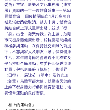
委會）主辦、康樂及文化事務署（康文
署）資助的一年一度體育盛事 ── 第63
屆體育節， 因疫情關係自4月起多項典
禮及活動悉數取消。踏入十月，體育節
將結合網上形式重新出發，並以「從
『身』出發，凝聚你我」為主題，鼓勵
市民從身體健康出發，於抗疫期間繼續
積極參與運動，在保持社交距離的前提
下，不忘與家人及朋友互動，保持健康
生活。本年體育節將會透過不同模式及
平台推動全民運動，並委任四位香港運
動員，包括唐裔盛（帆船）﹑鄧漢昇
（田徑）、馬詠茹 （單車）及符嘉珈
（劍撃）為體育節大使，鼓勵市民於線
上線下都身體力行參與體育節活動，培
養恆常運動的良好習慣。
「枱上的運動會」