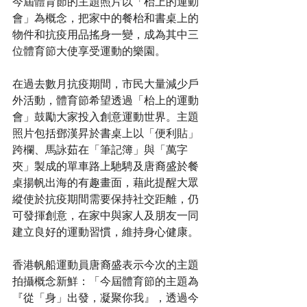
今屆體育節的主題照片以「枱上的運動
會」為概念，把家中的餐枱和書桌上的
物件和抗疫用品搖身一變，成為其中三
位體育節大使享受運動的樂園。
在過去數月抗疫期間，市民大量減少戶
外活動，體育節希望透過「枱上的運動
會」鼓勵大家投入創意運動世界。主題
照片包括鄧漢昇於書桌上以「便利貼」
跨欄、馬詠茹在「筆記簿」與「萬字
夾」製成的單車路上馳騁及唐裔盛於餐
桌揚帆出海的有趣畫面，藉此提醒大眾
縱使於抗疫期間需要保持社交距離，仍
可發揮創意，在家中與家人及朋友一同
建立良好的運動習慣，維持身心健康。
香港帆船運動員唐裔盛表示今次的主題
拍攝概念新鮮：「今屆體育節的主題為
『從「身」出發，凝聚你我』，透過今