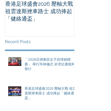
香港足球盛會2026 壓軸大戰
PPA亞洲職業
祖雲達斯挫車路士 成功捧起
1500 - 恒
「健絡通盃」
2026 香港將舉行亞洲首個大
滿貫賽事及 20
總獎金高達 11
Recent Posts
「2026亞洲東區女子排球錦標
賽」 舉行拜神儀式 祈求比賽順利
舉行
香港足球盛會2026 壓軸大戰 祖雲
達斯挫車路士 成功捧起「健絡通
盃」