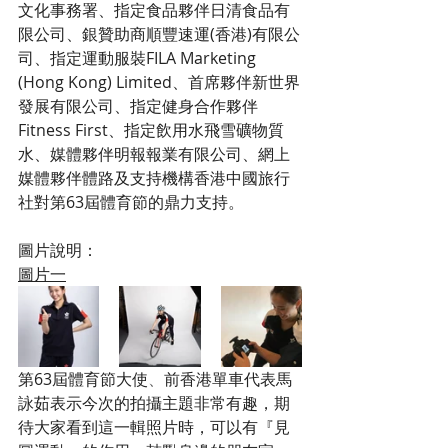
文化事務署、指定食品夥伴日清食品有
限公司、銀贊助商順豐速運(香港)有限公
司、指定運動服裝FILA Marketing 
(Hong Kong) Limited、首席夥伴新世界
發展有限公司、指定健身合作夥伴
Fitness First、指定飲用水飛雪礦物質
水、媒體夥伴明報報業有限公司、網上
媒體夥伴體路及支持機構香港中國旅行
社對第63屆體育節的鼎力支持。
圖片說明：
圖片一
第63屆體育節大使
、
前香港單車代表馬
詠茹表示今次的拍攝主題非常有趣，期
待大家看到這一輯照片時，可以有『見