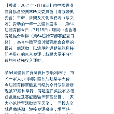
【香港，2021年7月18日】由中國香港
體育協會暨奧林匹克委員會（港協暨奧
委會）主辦、康樂及文化事務署（康文
署）資助的一年一度體育盛事 ── 第64
屆體育節今日（7月18日）聯同中國香港
賽艇協會舉辦《第64屆體育節賽艇夏日
祭》，為今年體育節與體育總會合辦的
最後一個活動，以濃厚的運動氣氛迎接
即將舉行的東京奧運，鼓勵大眾不分年
齡均可積極投入運動。
第64屆體育節賽艇夏日祭順利舉行　市
民一家大小到場以體育活動樂享天倫
今屆體育節賽艇夏日祭於今日假觀塘發
現號03順利舉行，賽艇夏日祭設有多個
遊戲攤位及賽艇體驗等豐富節目，一家
大小以體育活動樂享天倫，一同投入全
城運動熱潮，迎接奧運盛事，場面熱