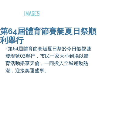
GOZAR
IMAGES
第64屆體育節賽艇夏日祭順
利舉行
· 第64屆體育節賽艇夏日祭於今日假觀塘
發現號03舉行，市民一家大小到場以體
育活動樂享天倫，一同投入全城運動熱
潮，迎接奧運盛事。