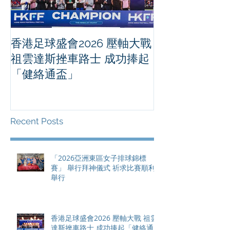
香港足球盛會2026 壓軸大戰
PPA亞洲職業
祖雲達斯挫車路士 成功捧起
1500 - 恒
「健絡通盃」
2026 香港將舉行亞洲首個大
滿貫賽事及 20
總獎金高達 11
Recent Posts
「2026亞洲東區女子排球錦標
賽」 舉行拜神儀式 祈求比賽順利
舉行
香港足球盛會2026 壓軸大戰 祖雲
達斯挫車路士 成功捧起「健絡通