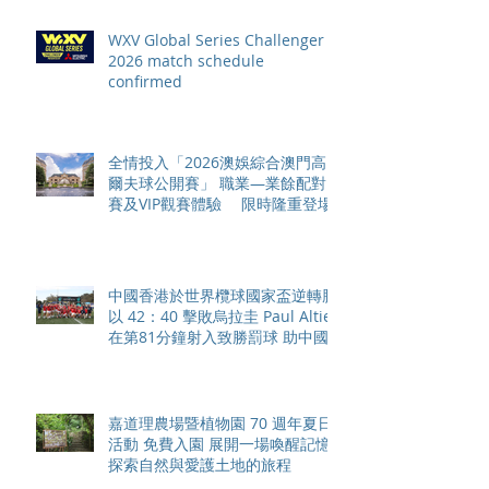
WXV Global Series Challenger
2026 match schedule
confirmed
全情投入「2026澳娛綜合澳門高
爾夫球公開賽」 職業—業餘配對
賽及VIP觀賽體驗 限時隆重登場
中國香港於世界欖球國家盃逆轉勝
以 42：40 擊敗烏拉圭 Paul Altier
在第81分鐘射入致勝罰球 助中國
香港隊在國家盃中取得首勝
嘉道理農場暨植物園 70 週年夏日
活動 免費入園 展開一場喚醒記憶
探索自然與愛護土地的旅程