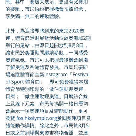
鬧。其中「賽艇大展示」更設有比賽用
的賽艇，市民紛紛把握機會拍照留念，
享受獨一無二的運動體驗。
此外，為迎接即將到來的東京2020奧
運，體育節巡迴展覽活動位於奧海城2期
舉行的尾站，由即日起開放到8月8日，
讓市民於奧運期間繼續參觀，一同感受
奧運氣氛。市民可以把握最後機會到場
了解奧運及香港體育發展。市民只要即
場追蹤體育節全新Instagram「Festival 
of Sport 體育節」，即可免費獲得本屆
體育節特別印製的「做住運動迎奧運」
日曆；「做住運動迎奧運」日曆結合線
上及線下元素，市民每揭開一格日曆均
會顯示一項奧運項目及體能動作，更可
瀏覽 
fos.hkolympic.org
參閱奧運項目及
體能動作詳情。除此之外，市民於8月5
日或之前到場與東奧吉祥物合照，並連