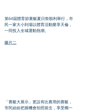
第64屆體育節賽艇夏日祭順利舉行，市
民一家大小到場以體育活動樂享天倫，
一同投入全城運動熱潮。
圖片二
「賽艇大展示」更設有比賽用的賽艇，
市民紛紛把握機會拍照留念，享受獨一