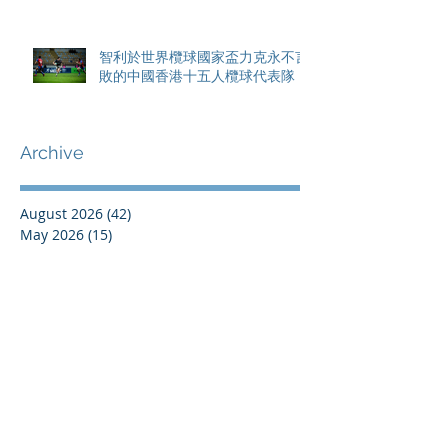
智利於世界欖球國家盃力克永不言
敗的中國香港十五人欖球代表隊
Archive
August 2026
(42)
42 posts
May 2026
(15)
15 posts
April 2026
(4)
4 posts
March 2026
(11)
11 posts
February 2026
(13)
13 posts
January 2026
(25)
25 posts
December 2025
(84)
84 posts
September 2025
(36)
36 posts
August 2025
(8)
8 posts
July 2025
(16)
16 posts
June 2025
(21)
21 posts
May 2025
(4)
4 posts