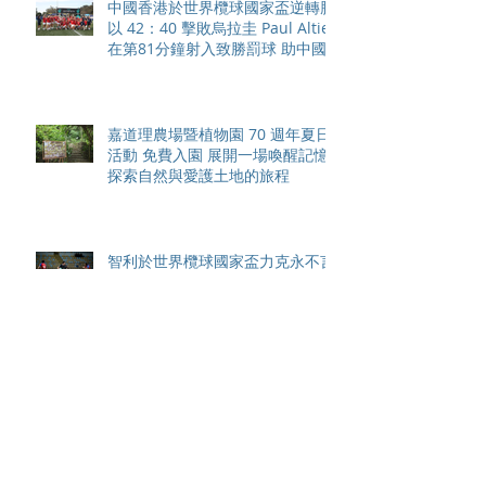
中國香港於世界欖球國家盃逆轉勝
以 42：40 擊敗烏拉圭 Paul Altier
在第81分鐘射入致勝罰球 助中國
香港隊在國家盃中取得首勝
嘉道理農場暨植物園 70 週年夏日
活動 免費入園 展開一場喚醒記憶
探索自然與愛護土地的旅程
智利於世界欖球國家盃力克永不言
敗的中國香港十五人欖球代表隊
Archive
August 2026
(42)
42 posts
May 2026
(15)
15 posts
April 2026
(4)
4 posts