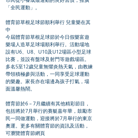
市民從小養成做運動的良好習慣，推廣
「全民運動」。
體育節草根足球節順利舉行 兒童樂在其
中
今屆體育節草根足球節於今日假樂富遊
樂場人造草足球場順利舉行。活動場地
設有U6、U8、U10及U12場區小型足球
比賽，並設有盤球及射門等遊戲場區。
多名5至12歲兒童無懼炎熱天氣，由教練
帶領積極參與活動，一同享受足球運動
的樂趣。家長亦在場邊為孩子打氣，場
面溫馨熱鬧。
體育節於6 – 7月繼續有其他精彩節目，
包括將於7月舉行的賽艇嘉年華，鼓勵市
民一同做運動，迎接將於7月舉行的東京
奧運。更多有關體育節的資訊及活動，
可瀏覽體育節網頁