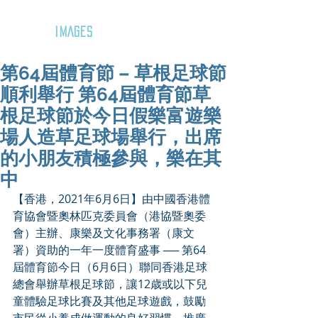
GOZAR
IMAGES
第64屆體育節 – 草根足球節
順利舉行 第64屆體育節草
根足球節於今日假樂富遊樂
場人造草足球場舉行，出席
的小朋友積極參與，樂在其
中
【香港，2021年6月6日】由中國香港體
育協會暨奧林匹克委員會（港協暨奧委
會）主辦、康樂及文化事務署（康文
署）資助的一年一度體育盛事 ── 第64
屆體育節今日（6月6日）聯同香港足球
總會舉辦草根足球節，讓12歳或以下兒
童體驗足球比賽及其他足球遊戲，鼓勵