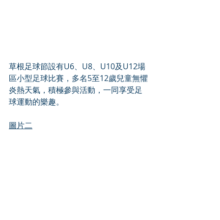
草根足球節設有U6、U8、U10及U12場
區小型足球比賽，多名5至12歲兒童無懼
炎熱天氣，積極參與活動，一同享受足
球運動的樂趣。
圖片二