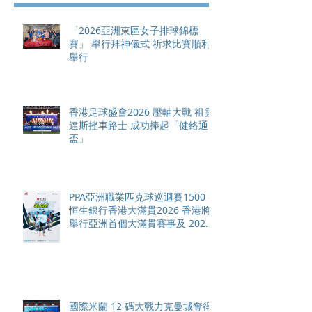
「2026亞洲東區女子排球錦標
賽」 舉行拜神儀式 祈求比賽順利
舉行
香港足球盛會2026 壓軸大戰 祖雲
達斯挫車路士 成功捧起「健絡通
盃」
PPA亞洲職業匹克球巡迴賽1500 -
恒生銀行香港大滿貫2026 香港將
舉行亞洲首個大滿貫賽事及 2026
賽季最終戰 總獎金高達 110 萬美
元
國際米蘭 12 碼大戰力克曼城奪得