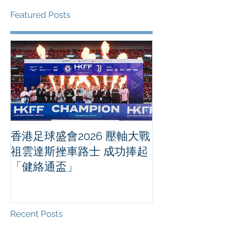
Featured Posts
香港足球盛會2026 壓軸大戰
PPA亞洲職業
祖雲達斯挫車路士 成功捧起
1500 - 恒
「健絡通盃」
2026 香港將舉行亞洲首個大
滿貫賽事及 20
總獎金高達 11
Recent Posts