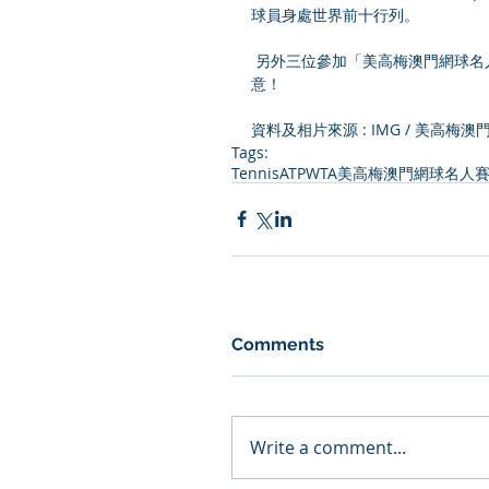
球員身處世界前十行列。
 另外三位參加「美高梅澳門網球名人賽」的選手，以及賽事的門票銷售詳情將於7月公布，請密切留
意！
資料及相片來源 : IMG / 美高梅
Tags:
Tennis
ATP
WTA
美高梅澳門網球名人
Comments
Write a comment...