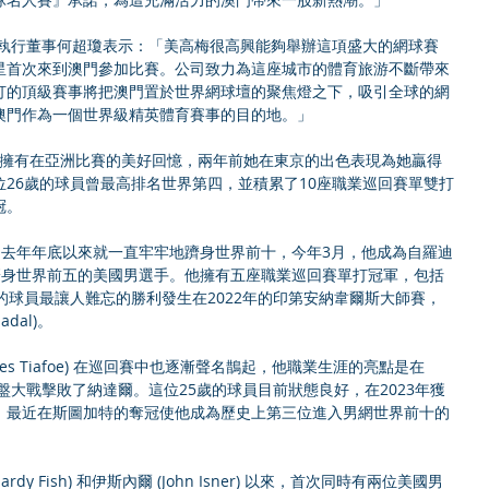
星首次來到澳門參加比賽。公司致力為這座城市的體育旅游不斷帶來
打的頂級賽事將把澳門置於世界網球壇的聚焦燈之下，吸引全球的網
澳門作為一個世界級精英體育賽事的目的地。」
26歲的球員曾最高排名世界第四，並積累了10座職業巡回賽單雙打
冠。
來，第一位躋身世界前五的美國男選手。他擁有五座職業巡回賽單打冠軍，包括
的球員最讓人難忘的勝利發生在2022年的印第安納韋爾斯大師賽，
dal)。
盤大戰擊敗了納達爾。這位25歲的球員目前狀態良好，在2023年獲
，最近在斯圖加特的奪冠使他成為歷史上第三位進入男網世界前十的