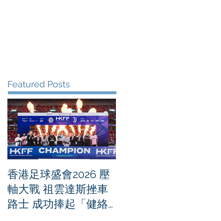
me
News
Albums
Contact
Featured Posts
香港足球盛會2026 壓
PPA亞洲職業匹克球
軸大戰 祖雲達斯挫車
迴賽1500 - 恒生銀行
路士 成功捧起「健絡
香港大滿貫2026 香港
通盃」
將舉行亞洲首個大滿