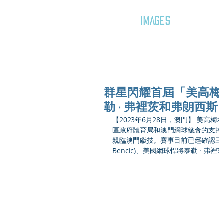
GOZAR
IMAGES
群星閃耀首屆「美高梅
勒 · 弗裡茨和弗朗西斯
【2023年6月28日，澳門】 美
區政府體育局和澳門網球總會的支
親臨澳門獻技。賽事目前已經確認三位杰
Bencic)、美國網球悍將泰勒 · 弗裡茨(Ta