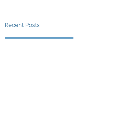
賽事及 2026 賽季最
戰 總獎金高達 110 萬
Recent Posts
美元