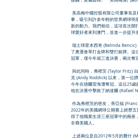
 美高梅中國控股有限公司董事長及執行董事何超瓊表示：「美高梅很高興能夠舉辦這項盛大的網球賽
事，吸引到許多年輕的世界網球明
新的動力。我們相信，這項首次開
球愛好者來到澳門，並進一步提升
 瑞士球星本西奇 (Belinda Bencic) 擁有在亞洲比賽的美好回憶，兩年前她在東京的出色表現為她贏得
了奧運會單打金牌和雙打銀牌。這位
冠軍，僅今年就三進決賽，兩次奪
 與此同時，弗裡茨 (Taylor Fritz) 自去年年底以來就一直牢牢地躋身世界前十，今年3月，他成為自羅迪
克 (Andy Roddick) 以
今年在德爾雷海灘奪冠。這位25歲
他在決賽中擊敗了納達爾 (Rafael Na
 作為弗裡茨的密友，蒂亞福 (Frances Tiafoe) 在巡回賽中也逐漸聲名鵲起，他職業生涯的亮點是在
2022年的美國網球公開賽上經歷五
得了他職業生涯三座冠軍中的兩座
非裔美國人。
 上述兩位是自2012年5月的費什 (Mardy Fish) 和伊斯內爾 (John Isner) 以來，首次同時有兩位美國男