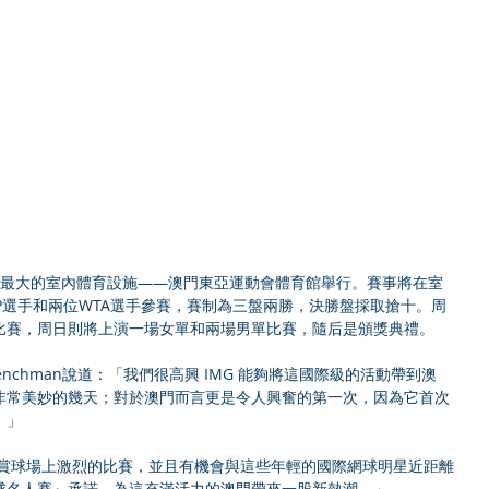
在澳門最大的室內體育設施——澳門東亞運動會體育館舉行。賽事將在室
P選手和兩位WTA選手參賽，賽制為三盤兩勝，決勝盤採取搶十。周
比賽，周日則將上演一場女單和兩場男單比賽，隨后是頒獎典禮。
非常美妙的幾天；對於澳門而言更是令人興奮的第一次，因為它首次
。」
球名人賽』承諾，為這充滿活力的澳門帶來一股新熱潮。」