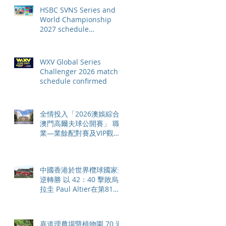
HSBC SVNS Series and
World Championship
2027 schedule
confirmed as road to Los
Angeles 2028 gathers
pace
WXV Global Series
Challenger 2026 match
schedule confirmed
全情投入「2026澳娛綜合
澳門高爾夫球公開賽」 職
業—業餘配對賽及VIP觀賽
體驗 限時隆重登場
中國香港於世界欖球國家盃
逆轉勝 以 42：40 擊敗烏
拉圭 Paul Altier在第81分
鐘射入致勝罰球 助中國香
港隊在國家盃中取得首勝
嘉道理農場暨植物園 70 週