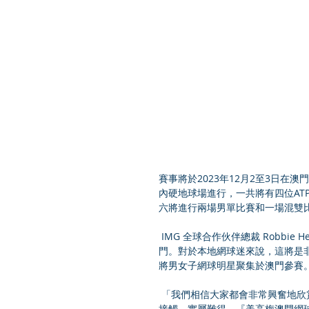
賽事將於2023年12月2至3日
內硬地球場進行，一共將有四位AT
六將進行兩場男單比賽和一場混雙
 IMG 全球合作伙伴總裁 Robbie Henchman說道：「我們很高興 IMG 能夠將這國際級的活動帶到澳
門。對於本地網球迷來說，這將是
將男女子網球明星聚集於澳門參賽
 「我們相信大家都會非常興奮地欣賞球場上激烈的比賽，並且有機會與這些年輕的國際網球明星近距離
接觸，實屬難得。『美高梅澳門網