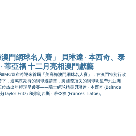
Ho
澳門網球名人賽」 貝琳達 · 本西奇、泰
 · 蒂亞福 十二月亮相澳門獻藝
高梅和IMG宣布將迎來首屆「美高梅澳門網球名人賽」，在澳門特別行政
持下，這萬眾期待的網球邀請賽，將國際頂尖的網球明星帶到亞洲，
出年輕球星參賽——瑞士網球精靈貝琳達 · 本西奇 (Belinda 
ylor Fritz) 和弗朗西斯 · 蒂亞福 (Frances Tiafoe)。