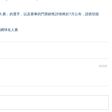
澳門網球名人賽
賽