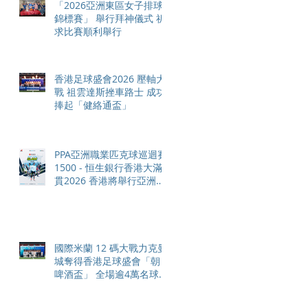
「2026亞洲東區女子排球
錦標賽」 舉行拜神儀式 祈
求比賽順利舉行
香港足球盛會2026 壓軸大
戰 祖雲達斯挫車路士 成功
捧起「健絡通盃」
PPA亞洲職業匹克球巡迴賽
1500 - 恒生銀行香港大滿
貫2026 香港將舉行亞洲首
個大滿貫賽事及 2026 賽季
最終戰 總獎金高達 110 萬
美元
國際米蘭 12 碼大戰力克曼
城奪得香港足球盛會「朝日
啤酒盃」 全場逾4萬名球迷
狂熱歡呼