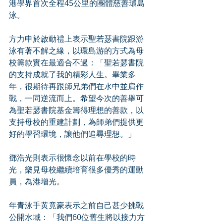
港學界首次全程45公里的團體慈善環島
泳。
方力申於啟動禮上表示聖若瑟書院跟游
泳有著不解之緣，以環島游的方式為母
校籌款實在最適合不過：「聖若瑟書院
的支持成就了我的精彩人生。畢業多
年，很期待再跟師兄弟們在水中並肩作
戰，一同逆流而上。希望今次的善舉可
為聖若瑟書院基金籌得理想的善款，以
支持母校的重建計劃，為師弟們提供更
好的學習環境，讓他們追尋理想。」
鄧浩光則表示很懷念以前在學校的時
光，樂見母校繼續培育很多優秀的運動
員，為港增光。
年青泳手黄竟豪表示之前自己甚少挑戰
公開水域：「我們60位舊生將以接力方