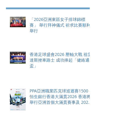
「2026亞洲東區女子排球錦標
賽」 舉行拜神儀式 祈求比賽順利
舉行
香港足球盛會2026 壓軸大戰 祖雲
達斯挫車路士 成功捧起「健絡通
盃」
PPA亞洲職業匹克球巡迴賽1500 -
恒生銀行香港大滿貫2026 香港將
舉行亞洲首個大滿貫賽事及 2026
賽季最終戰 總獎金高達 110 萬美
元