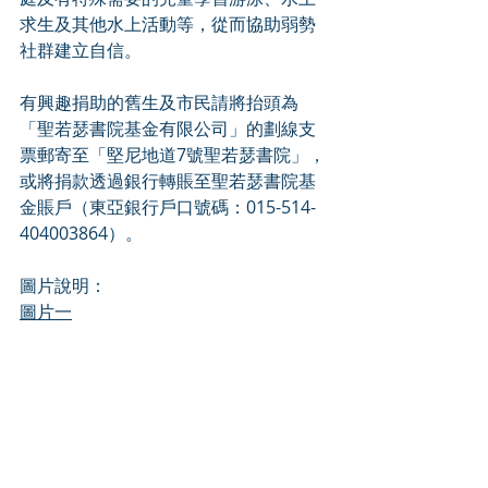
求生及其他水上活動等，從而協助弱勢
社群建立自信。
有興趣捐助的舊生及市民請將抬頭為
「聖若瑟書院基金有限公司」的劃線支
票郵寄至「堅尼地道7號聖若瑟書院」，
或將捐款透過銀行轉賬至聖若瑟書院基
金賬戶（東亞銀行戶口號碼：015-514-
404003864）。
圖片說明：
圖片一