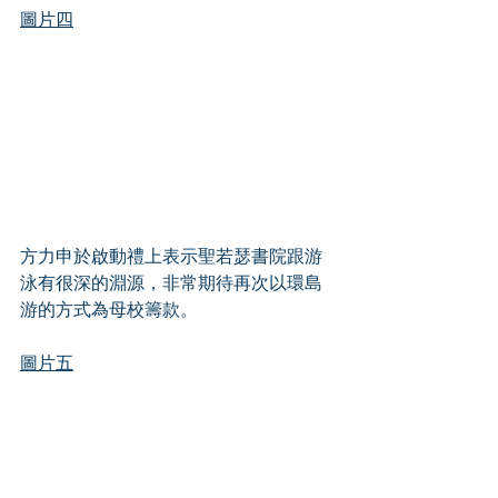
圖片四
方力申於啟動禮上表示聖若瑟書院跟游
泳有很深的淵源，非常期待再次以環島
游的方式為母校籌款。
圖片五