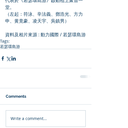
代表於《若瑟環島游》啟動禮上聚首一
堂。
（左起：符泳、辛法義、鄧浩光、方力
申、黄竟豪、凌天宇、吳鎮男）
資料及相片來源 : 
動力國際
 / 
若瑟環島游
Tags:
若瑟環島游
Comments
Write a comment...