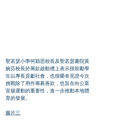
聖若瑟小學何穎思校長及聖若瑟書院黃
婉芬校長於籌款啟動禮上表示很鼓勵學
生以專長貢獻社會，也很榮幸見證今次
挑戰除了用作籌募善款，也旨在向公眾
宣揚運動的重要性，進一步推動本地體
育的發展。
圖片三