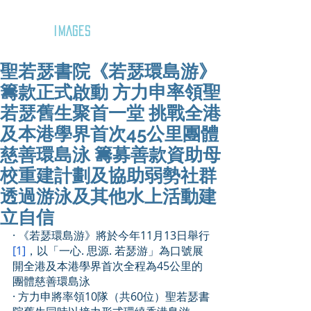
GOZAR
IMAGES
聖若瑟書院《若瑟環島游》
籌款正式啟動 方力申率領聖
若瑟舊生聚首一堂 挑戰全港
及本港學界首次45公里團體
慈善環島泳 籌募善款資助母
校重建計劃及協助弱勢社群
透過游泳及其他水上活動建
立自信
· 《若瑟環島游》將於今年11月13日舉行
[1]
，以「一心. 思源. 若瑟游」為口號展
開全港及本港學界首次全程為45公里的
團體慈善環島泳
· 方力申將率領10隊（共60位）聖若瑟書