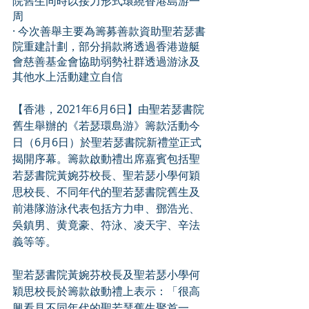
院舊生同時以接力形式環繞香港島游一
周
· 今次善舉主要為籌募善款資助聖若瑟書
院重建計劃，部分捐款將透過香港遊艇
會慈善基金會協助弱勢社群透過游泳及
其他水上活動建立自信
【香港，2021年6月6日】由聖若瑟書院
舊生舉辦的《若瑟環島游》籌款活動今
日（6月6日）於聖若瑟書院新禮堂正式
揭開序幕。籌款啟動禮出席嘉賓包括聖
若瑟書院黃婉芬校長、聖若瑟小學何穎
思校長、不同年代的聖若瑟書院舊生及
前港隊游泳代表包括方力申、鄧浩光、
吳鎮男、黄竟豪、符泳、凌天宇、辛法
義等等。
聖若瑟書院黃婉芬校長及聖若瑟小學何
穎思校長於籌款啟動禮上表示：「很高
興看見不同年代的聖若瑟舊生聚首一