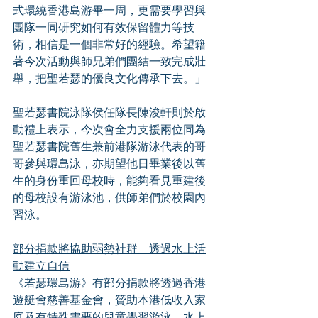
式環繞香港島游畢一周，更需要學習與
團隊一同研究如何有效保留體力等技
術，相信是一個非常好的經驗。希望籍
著今次活動與師兄弟們團結一致完成壯
舉，把聖若瑟的優良文化傳承下去。」
聖若瑟書院泳隊侯任隊長陳浚軒則於啟
動禮上表示，今次會全力支援兩位同為
聖若瑟書院舊生兼前港隊游泳代表的哥
哥參與環島泳，亦期望他日畢業後以舊
生的身份重回母校時，能夠看見重建後
的母校設有游泳池，供師弟們於校園內
習泳。
部分捐款將協助弱勢社群　透過水上活
動建立自信
《若瑟環島游》有部分捐款將透過香港
遊艇會慈善基金會，贊助本港低收入家
庭及有特殊需要的兒童學習游泳、水上