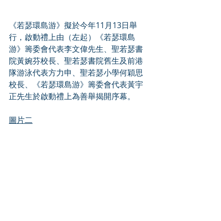
《若瑟環島游》擬於今年11月13日舉
行，啟動禮上由（左起）《若瑟環島
游》籌委會代表李文偉先生、聖若瑟書
院黃婉芬校長、聖若瑟書院舊生及前港
隊游泳代表方力申、聖若瑟小學何穎思
校長、《若瑟環島游》籌委會代表黃宇
正先生於啟動禮上為善舉揭開序幕。
圖片二