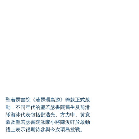
聖若瑟書院《若瑟環島游》籌款正式啟
動，不同年代的聖若瑟書院舊生及前港
隊游泳代表包括鄧浩光、方力申、黄竟
豪及聖若瑟書院泳隊小將陳浚軒於啟動
禮上表示很期待參與今次環島挑戰。