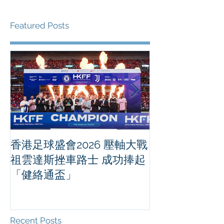
Featured Posts
香港足球盛會2026 壓軸大戰
PPA亞洲職業
祖雲達斯挫車路士 成功捧起
1500 - 恒
「健絡通盃」
2026 香港將舉行亞洲首個大
滿貫賽事及 20
總獎金高達 11
Recent Posts