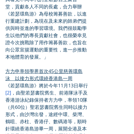
堂，貢獻各人不同的長處，合力舉辦
《若瑟環島游》為母校籌募善款，以進
行重建計劃，為現在及未來的師弟們提
供與時並進的學習環境。我們很鼓勵學
生以他們的專長貢獻社會，也很榮幸見
證今次挑戰除了用作籌募善款，也旨在
向公眾宣揚運動的重要性，進一步推動
本地體育的發展。」
方力申率領學界首次45公里慈善環島
泳　以接力形式環繞香港島一周
《若瑟環島游》將於今年11月13日舉行
[2]
，由聖若瑟書院舊生、前港隊泳手及
香港游泳紀錄保持者方力申，率領10隊
（共60位）聖若瑟書院舊生同時以接力
形式，由沙灣出發，途經中環、柴灣、
鶴咀、赤柱、香港仔、數碼港等，順時
針環繞香港島游畢一周，展開全港及本