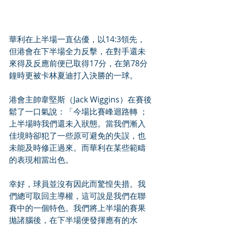
華利在上半場一直佔優，以14:3領先，
但港會在下半場全力反擊，在對手還未
來得及反應前便已取得17分，在第78分
鐘時更被卡林夏迪打入決勝的一球。
港會主帥韋堅斯（Jack Wiggins）在賽後
鬆了一口氣說：「今場比賽峰迴路轉 ；
上半場時我們還未入狀態。當我們漸入
佳境時卻犯了一些原可避免的失誤，也
未能及時修正過來。而華利在某些範疇
的表現相當出色。
幸好，球員並沒有因此而驚惶失措。我
們總可取回主導權，這可說是我們在聯
賽中的一個特色。我們將上半場的賽果
拋諸腦後，在下半場便發揮應有的水