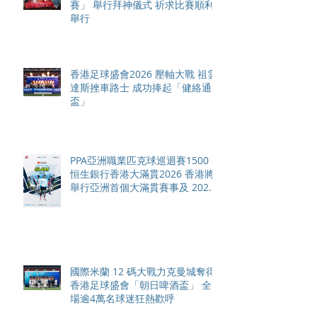
賽」 舉行拜神儀式 祈求比賽順利
舉行
香港足球盛會2026 壓軸大戰 祖雲
達斯挫車路士 成功捧起「健絡通
盃」
PPA亞洲職業匹克球巡迴賽1500 -
恒生銀行香港大滿貫2026 香港將
舉行亞洲首個大滿貫賽事及 2026
賽季最終戰 總獎金高達 110 萬美
元
國際米蘭 12 碼大戰力克曼城奪得
香港足球盛會「朝日啤酒盃」 全
場逾4萬名球迷狂熱歡呼