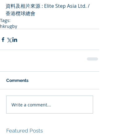
資料及相片來源 : Elite Step Asia Ltd. / 
香港欖球總會
Tags:
hkrugby
Comments
Write a comment...
Featured Posts