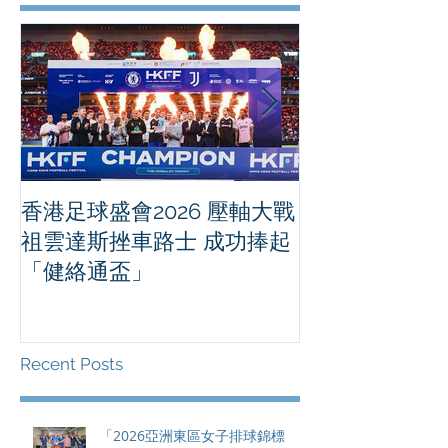
香港足球盛會2026 壓軸大戰
PPA亞洲職業
祖雲達斯挫車路士 成功捧起
1500 - 恒
「健絡通盃」
2026 香港將舉行亞洲首個大
滿貫賽事及 20
總獎金高達 11
Recent Posts
「2026亞洲東區女子排球錦標