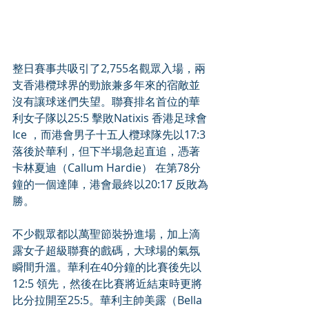
整日賽事共吸引了2,755名觀眾入場，兩
支香港欖球界的勁旅兼多年來的宿敵並
沒有讓球迷們失望。聯賽排名首位的華
利女子隊以25:5 擊敗Natixis 香港足球會
Ice ，而港會男子十五人欖球隊先以17:3
落後於華利，但下半場急起直追，憑著
卡林夏迪（Callum Hardie） 在第78分
鐘的一個達陣，港會最終以20:17 反敗為
勝。
不少觀眾都以萬聖節裝扮進場，加上滴
露女子超級聯賽的戲碼，大球場的氣氛
瞬間升溫。華利在40分鐘的比賽後先以
12:5 領先，然後在比賽將近結束時更將
比分拉開至25:5。華利主帥美露（Bella 