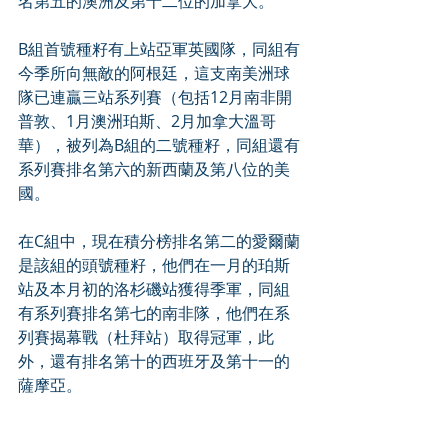
名第五的澳洲及第十二位的加拿大。
B組首號種籽有上站亞軍英國隊，同組有
今季所向無敵的阿根廷，這支南美洲球
隊已連贏三站系列賽（包括12月南非開
普敦、1月澳洲珀斯、2月加拿大溫哥
華），被列為B組的二號種籽，同組還有
系列賽排名第六的新西蘭及第八位的美
國。
在C組中，現在積分榜排名第二的愛爾蘭
是該組的頭號種籽，他們在一月的珀斯
站及本月初的洛杉磯站獲得季軍，同組
有系列賽排名第七的南非隊，他們在系
列賽揭幕戰（杜拜站）取得冠軍，此
外，還有排名第十的西班牙及第十一的
薩摩亞。