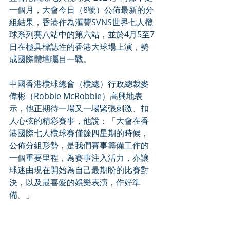
一個月，大會今日（8號）公佈最新的分
組結果，香港作為滙豐SVNS世界七人欖
球系列賽八站中的第六站，並於4月5至7
日在極具標誌性的香港大球場上演，勢
成國際體壇矚目一戰。
中國香港欖球總會（欖總）行政總裁麥
偉彬（Robbie McRobbie）高興地表
示，他正期待一場又一場緊張刺激、扣
人心弦的精彩賽事，他說：「大會在香
港國際七人欖球賽僅餘四星期的時候，
公佈分組形勢，是我們賽事籌備工作的
一個重要里程，為賽事注入活力，亦讓
球迷由現在開始為自己最期盼的比賽對
決，以及最喜愛的娛樂表演，作好準
備。」