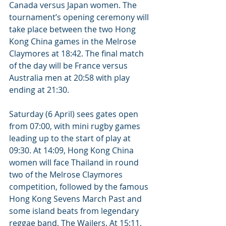
Canada versus Japan women. The 
tournament’s opening ceremony will 
take place between the two Hong 
Kong China games in the Melrose 
Claymores at 18:42. The final match 
of the day will be France versus 
Australia men at 20:58 with play 
ending at 21:30.
Saturday (6 April) sees gates open 
from 07:00, with mini rugby games 
leading up to the start of play at 
09:30. At 14:09, Hong Kong China 
women will face Thailand in round 
two of the Melrose Claymores 
competition, followed by the famous 
Hong Kong Sevens March Past and 
some island beats from legendary 
reggae band, The Wailers. At 15:11, 