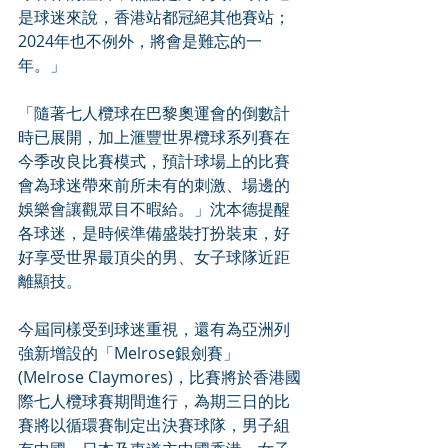
是球迷來說，香港站都冠絕其他賽站；
2024年也不例外，將會是難忘的一
年。」
「隨著七人欖球在巴黎奧運會的倒數計
時已展開，加上滙豐世界欖球系列賽在
今季改良比賽模式，預計球場上的比賽
會為球迷帶來前所未有的刺激、場邊的
娛樂會讓觀眾目不暇給。」沈本德提醒
各球迷，是時候準備盛裝打扮裝束，好
好享受世界最頂尖的男、女子球隊近距
離顯技。
今屆同樣受到球迷重視，還有為亞洲列
強新增設的「Melrose銀劍賽」
(Melrose Claymores)，比賽將於香港國
際七人欖球賽期間進行，為期三日的比
賽將以循環賽制定出決賽球隊，男子組