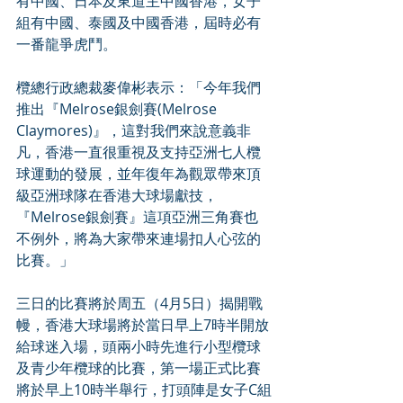
有中國、日本及東道主中國香港，女子
組有中國、泰國及中國香港，屆時必有
一番龍爭虎鬥。
欖總行政總裁麥偉彬表示：「今年我們
推出『Melrose銀劍賽(Melrose 
Claymores)』，這對我們來說意義非
凡，香港一直很重視及支持亞洲七人欖
球運動的發展，並年復年為觀眾帶來頂
級亞洲球隊在香港大球場獻技，
『Melrose銀劍賽』這項亞洲三角賽也
不例外，將為大家帶來連場扣人心弦的
比賽。」
三日的比賽將於周五（4月5日）揭開戰
幔，香港大球場將於當日早上7時半開放
給球迷入場，頭兩小時先進行小型欖球
及青少年欖球的比賽，第一場正式比賽
將於早上10時半舉行，打頭陣是女子C組