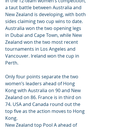
In the 12-team women’s competition, 
a taut battle between Australia and 
New Zealand is developing, with both 
sides claiming two cup wins to date. 
Australia won the two opening legs 
in Dubai and Cape Town, while New 
Zealand won the two most recent 
tournaments in Los Angeles and 
Vancouver. Ireland won the cup in 
Perth.
Only four points separate the two 
women’s leaders ahead of Hong 
Kong with Australia on 90 and New 
Zealand on 86. France is in third on 
74. USA and Canada round out the 
top five as the action moves to Hong 
Kong.
New Zealand top Pool A ahead of 