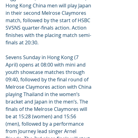
Hong Kong China men will play Japan 
in their second Melrose Claymores 
match, followed by the start of HSBC 
SVSNS quarter-finals action. Action 
finishes with the placing match semi-
finals at 20:30.
Sevens Sunday in Hong Kong (7 
April) opens at 08:00 with mini and 
youth showcase matches through 
09:40, followed by the final round of 
Melrose Claymores action with China 
playing Thailand in the women’s 
bracket and Japan in the men’s. The 
finals of the Melrose Claymores will 
be at 15:28 (women) and 15:56 
(men), followed by a performance 
from Journey lead singer Arnel 