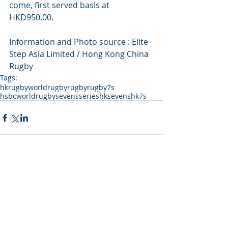
come, first served basis at 
HKD950.00.
Information and Photo source : Elite 
Step Asia Limited / Hong Kong China 
Rugby
Tags:
hkrugby
worldrugby
rugby
rugby7s
hsbcworldrugbysevensseries
hksevens
hk7s
Comments
Write a comment...