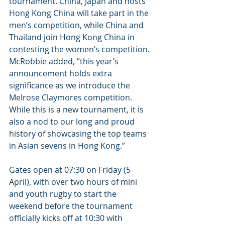
tournament. China, Japan and hosts 
Hong Kong China will take part in the 
men’s competition, while China and 
Thailand join Hong Kong China in 
contesting the women’s competition. 
McRobbie added, “this year’s 
announcement holds extra 
significance as we introduce the 
Melrose Claymores competition. 
While this is a new tournament, it is 
also a nod to our long and proud 
history of showcasing the top teams 
in Asian sevens in Hong Kong.”
Gates open at 07:30 on Friday (5 
April), with over two hours of mini 
and youth rugby to start the 
weekend before the tournament 
officially kicks off at 10:30 with 