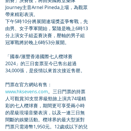
劍賽」決賽後，將由美國殿堂樂隊
Journey主音Arnel Pineda上場，為觀眾
帶來精彩表演。
下午5時10分將展開連場獎盃爭奪戰，先
由男、女子季軍開始，緊隨是晚上6時13
分上演女子組盃賽決賽，壓軸的男子組
冠軍戰將於晚上6時53分展開。
「國泰/滙豐香港國際七人欖球賽 
2024」的三日套票至今已售出超過
34,000張，是疫情以來首次接近售罄。
門票在官方網站有售：
www.hksevens.com
。三日門票的持票
人可觀賞30支世界級勁旅上演共74場精
彩的七人欖球賽，期間更可享受兩小時
的星級現場音樂表演，以及一連三日無
間斷的娛樂活動。欖球界的最大型派對
門票只需港幣1,950元。12歲或以下的兒