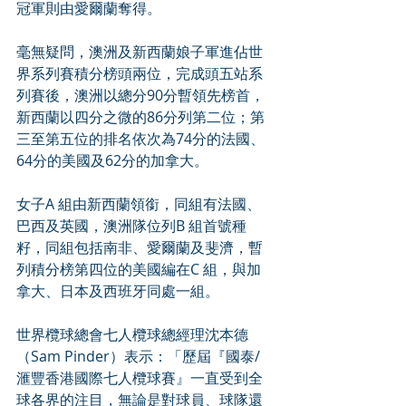
冠軍則由愛爾蘭奪得。
毫無疑問，澳洲及新西蘭娘子軍進佔世
界系列賽積分榜頭兩位，完成頭五站系
列賽後，澳洲以總分90分暫領先榜首，
新西蘭以四分之微的86分列第二位；第
三至第五位的排名依次為74分的法國、
64分的美國及62分的加拿大。
女子A 組由新西蘭領銜，同組有法國、
巴西及英國，澳洲隊位列B 組首號種
籽，同組包括南非、愛爾蘭及斐濟，暫
列積分榜第四位的美國編在C 組，與加
拿大、日本及西班牙同處一組。
世界欖球總會七人欖球總經理沈本德
（Sam Pinder）表示：「歷屆『國泰/
滙豐香港國際七人欖球賽』一直受到全
球各界的注目，無論是對球員、球隊還