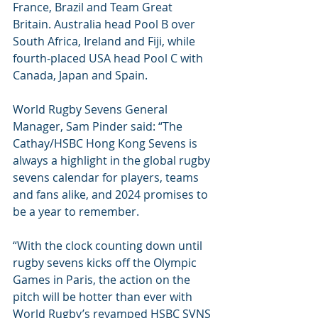
France, Brazil and Team Great 
Britain. Australia head Pool B over 
South Africa, Ireland and Fiji, while 
fourth-placed USA head Pool C with 
Canada, Japan and Spain.
World Rugby Sevens General 
Manager, Sam Pinder said: “The 
Cathay/HSBC Hong Kong Sevens is 
always a highlight in the global rugby 
sevens calendar for players, teams 
and fans alike, and 2024 promises to 
be a year to remember.
“With the clock counting down until 
rugby sevens kicks off the Olympic 
Games in Paris, the action on the 
pitch will be hotter than ever with 
World Rugby’s revamped HSBC SVNS 