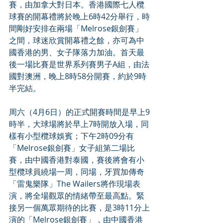
賽，由加拿大對日本。香港國際七人欖
球賽的開幕禮將於晚上6時42分舉行，時
間剛好安排在兩場「Melrose銀劍賽」
之間，球迷欣賞開幕禮之餘，亦可為中
國香港的男、女子隊落力加油。首天最
後一場比賽是世界系列賽男子A組，由法
國對澳洲，晚上8時58分開賽，約於9時
半完結。
周六（4月6日）的正式開賽時間是早上9
時半，大球場將於早上7時開放入場，同
樣有小型欖球娛賓；下午2時09分有
「Melrose銀劍賽」女子組第二場比
賽，由中國香港對泰國，賽後將會有小
型欖球員繞場一周，同場，牙買加傳奇
「雷鬼樂隊」The Wailers將作現場表
演，將全場觀眾的情緒帶至最高點。緊
接另一個萬眾期待的比賽，是3時11分上
演的「Melrose銀劍賽」，由中國香港