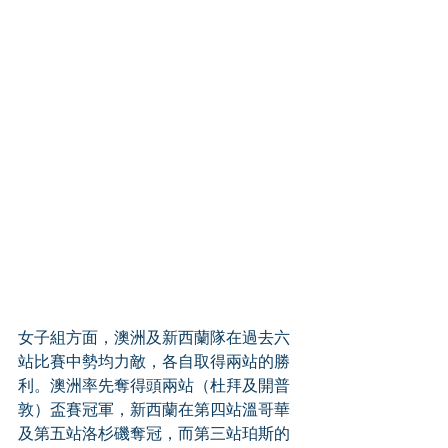
女子組方面，澳洲及新西蘭隊在過去六
站比賽中勢均力敵，各自取得兩站的勝
利。澳洲率先奪得頭兩站（杜拜及開普
敦）盃賽冠軍，新西蘭在第四站溫哥華
及第五站洛杉磯奪冠，而第三站珀斯的