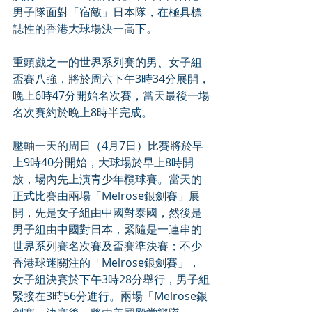
男子隊面對「宿敵」日本隊，在極具標
誌性的香港大球場決一高下。
重頭戲之一的世界系列賽的男、女子組
盃賽八強，將於周六下午3時34分展開，
晚上6時47分開始名次賽，當天最後一場
名次賽約於晚上8時半完成。
壓軸一天的周日（4月7日）比賽將於早
上9時40分開始，大球場於早上8時開
放，場內先上演青少年欖球賽。當天的
正式比賽由兩場「Melrose銀劍賽」展
開，先是女子組由中國對泰國，然後是
男子組由中國對日本，緊隨是一連串的
世界系列賽名次賽及盃賽準決賽；不少
香港球迷關注的「Melrose銀劍賽」，
女子組決賽於下午3時28分舉行，男子組
緊接在3時56分進行。兩場「Melrose銀