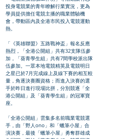
投身電競業的青年瞭解行業實況，更為
學員提供擔任電競主播的職業體驗機
會，帶動區內及全港市民投入電競運動
熱。
「《英雄聯盟》五路戰神盃」報名反應
熱烈，「全港公開組」共有32支隊伍參
加，「葵青學生組」共有7間學校派出隊
伍參加。一眾本地電競精英及電競明日
之星已於7月完成線上及線下賽的相互較
量，角逐決賽圈資格；而進入決賽的選
手於昨日進行現場比拼，分別競逐「全
港公開組」及「葵青學生組」的冠軍寶
座。
「全港公開組」雲集多名前職業電競選
手，由「野人ono」和「蠟筆小屋」合
演決賽，最後「蠟筆小屋」勇奪群雄成