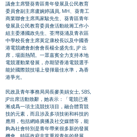
議會主席暨葵青區青年發展及公民教育
委員會副主席盧婉婷議員, MH、葵青工
商業聯會主席馬家駿先生、葵青區青年
發展及公民教育委員會活動統籌工作小
組主委潘國政先生、荃灣葵涌及青衣區
中學校長會主席黃定康校長以及中國香
港電競總會創會會長楊全盛先生, JP 出
席，場面熱鬧。一眾嘉賓全力支持本地
電競運動業發展，亦期望香港電競選手
能於國際競技場上發揮最佳水準，為香
港爭光。
民政及青年事務局局長麥美娟女士, SBS, 
JP出席活動致辭，她表示：「電競已逐
漸成爲一項主流競技項目，融合體育競
技的元素，而且涉及多項技術和科技的
應用，包括網絡廣播及社交媒體等，能
夠為社會特別是青年帶來很多新的發展
機會。特區政府非常重視青年的發展，