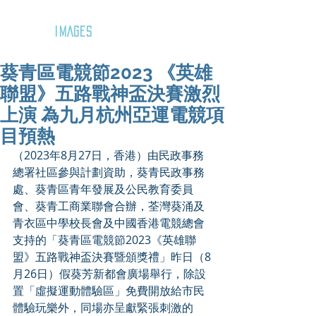
GOZAR
IMAGES
葵青區電競節2023 《英雄
聯盟》五路戰神盃決賽激烈
上演 為九月杭州亞運電競項
目預熱
（2023年8月27日，香港）由民政事務
總署社區參與計劃資助，葵青民政事務
處、葵青區青年發展及公民教育委員
會、葵青工商業聯會合辦，荃灣葵涌及
青衣區中學校長會及中國香港電競總會
支持的「葵青區電競節2023《英雄聯
盟》五路戰神盃決賽暨頒獎禮」昨日（8
月26日）假葵芳新都會廣場舉行，除設
置「虛擬運動體驗區」免費開放給市民
體驗玩樂外，同場亦呈獻緊張刺激的