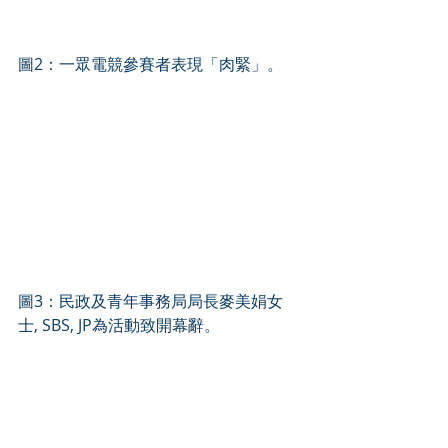
圖2：一眾電競參賽者表現「肉緊」。
圖3：民政及青年事務局局長麥美娟女
士, SBS, JP為活動致開幕辭。