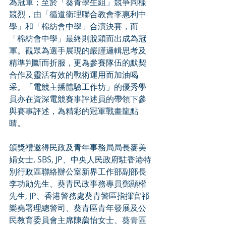
為冠軍；至於「葵青學生組」競爭同樣
競烈，由「循道衞理聯合教會李惠利中
學」和「棉紡會中學」合演決賽，而
「棉紡會中學」最終則脫穎而出成為冠
軍。觀眾為選手展現的嚴謹邏輯思考及
精準判斷而折服，更為參賽隊伍的默契
合作及靈活有效的戰術運用而加油喝
采。「電競主播體驗工作坊」的優秀學
員亦在資深電競賽事評述員的帶領下參
與賽事評述，為精彩的冠軍戰畫龍點
睛。
頒獎禮邀得民政及青年事務局局長麥美
娟女士, SBS, JP、中央人民政府駐香港特
別行政區聯絡辦公室新界工作部副部長
李功勛先生、葵青民政事務專員鄧顯權
先生, JP、香港警務處葵青警區指揮官祁
樂堯署理總警司、葵青區青年發展及公
民教育委員會主席陳藹怡女士、葵青區