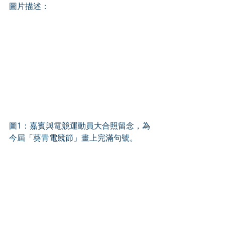
圖片描述：
圖1：嘉賓與電競運動員大合照留念，為
今屆「葵青電競節」畫上完滿句號。