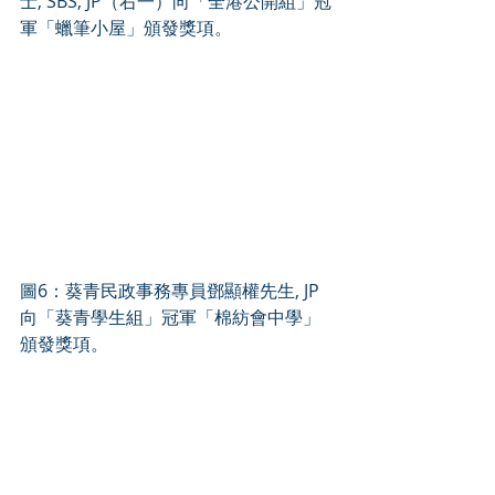
士, SBS, JP（右一）向「全港公開組」冠
軍「蠟筆小屋」頒發獎項。
圖6：葵青民政事務專員鄧顯權先生, JP
向「葵青學生組」冠軍「棉紡會中學」
頒發獎項。