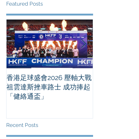
Featured Posts
香港足球盛會2026 壓軸大戰
PPA亞洲職業
祖雲達斯挫車路士 成功捧起
1500 - 恒
「健絡通盃」
2026 香港將舉行亞洲首個大
滿貫賽事及 20
總獎金高達 11
Recent Posts