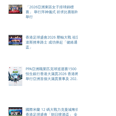
「2026亞洲東區女子排球錦標
賽」 舉行拜神儀式 祈求比賽順利
舉行
香港足球盛會2026 壓軸大戰 祖雲
達斯挫車路士 成功捧起「健絡通
盃」
PPA亞洲職業匹克球巡迴賽1500 -
恒生銀行香港大滿貫2026 香港將
舉行亞洲首個大滿貫賽事及 2026
賽季最終戰 總獎金高達 110 萬美
元
國際米蘭 12 碼大戰力克曼城奪得
香港足球盛會「朝日啤酒盃」 全