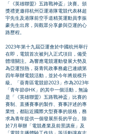
「《英雄聯盟》五路戰神盃」決賽。頒
獎禮更邀得杭州亞運港隊電競代表林超
宇先生及港隊前空手道精英運動員李振
豪先生出席，與觀眾分享參與亞運的心
路歷程。
2023年第十九屆亞運會於中國杭州舉行
在即，電競首次被列入正式項目，備受
體壇關注。為響應電競運動發展大勢及
為亞運預熱，葵青民政事務處已連續第
四年舉辦電競活動，並於今年將規模升
級。「葵青區電競節2023」作為2023年
「青年節@HK」的其中一個活動，無論
是「《英雄聯盟》五路戰神盃」比賽的
賽制、直播賽事的製作、賽事評述的專
業性，都貼近國際大型賽事的規格，務
求為青年提供一個發展所長的平台。除
於7月舉辦「電競產業及前景講座」及
「電競主播體驗工作坊」等活動讓有志