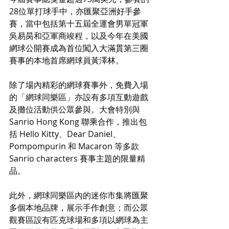
28位單打球手中，亦匯聚亞洲好手參
賽，當中包括第十五屆全運會男單冠軍
吳易昺和亞軍商竣程，以及今年在美國
網球公開賽成為首位闖入大滿貫第三圈
賽事的本地首席網球員黃澤林。
除了場內精彩的網球賽事外，免費入場
的「網球同樂區」亦設有多項互動遊戲
及攤位活動供公眾參與。大會特別與 
Sanrio Hong Kong 聯乘合作，推出包
括 Hello Kitty、Dear Daniel、
Pompompurin 和 Macaron 等多款
Sanrio characters 賽事主題的限量精
品。
此外，網球同樂區內的迷你市集將匯聚
多個本地品牌，展示手作創意；而公眾
觀賽區設有匹克球場和多項以網球為主