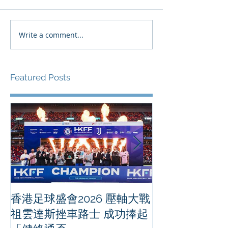
Write a comment...
Featured Posts
香港足球盛會2026 壓軸大戰
PPA亞洲職業
祖雲達斯挫車路士 成功捧起
1500 - 恒