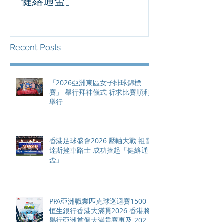
「健絡通盃」
2026 香港將舉行亞洲首個大
滿貫賽事及 20
總獎金高達 11
Recent Posts
「2026亞洲東區女子排球錦標
賽」 舉行拜神儀式 祈求比賽順利
舉行
香港足球盛會2026 壓軸大戰 祖雲
達斯挫車路士 成功捧起「健絡通
盃」
PPA亞洲職業匹克球巡迴賽1500 -
恒生銀行香港大滿貫2026 香港將
舉行亞洲首個大滿貫賽事及 2026