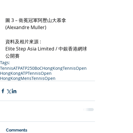
圖 3 – 衛冕冠軍阿歷山大慕拿
(Alexandre Muller)
資料及相片來源 :
Elite Step Asia Limited / 中銀香港網球
公開賽
Tags:
Tennis
ATP
ATP250
BoCHongKongTennisOpen
HongKongATPTennisOpen
HongKongMensTennisOpen
Comments