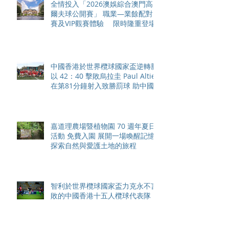
全情投入「2026澳娛綜合澳門高
爾夫球公開賽」 職業—業餘配對
賽及VIP觀賽體驗 限時隆重登場
中國香港於世界欖球國家盃逆轉勝
以 42：40 擊敗烏拉圭 Paul Altier
在第81分鐘射入致勝罰球 助中國
香港隊在國家盃中取得首勝
嘉道理農場暨植物園 70 週年夏日
活動 免費入園 展開一場喚醒記憶
探索自然與愛護土地的旅程
智利於世界欖球國家盃力克永不言
敗的中國香港十五人欖球代表隊