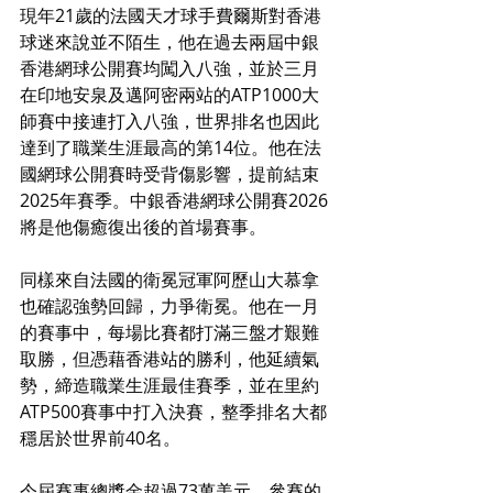
現年21歲的法國天才球手費爾斯對香港
球迷來說並不陌生，他在過去兩屆中銀
香港網球公開賽均闖入八強，並於三月
在印地安泉及邁阿密兩站的ATP1000大
師賽中接連打入八強，世界排名也因此
達到了職業生涯最高的第14位。他在法
國網球公開賽時受背傷影響，提前結束
2025年賽季。中銀香港網球公開賽2026
將是他傷癒復出後的首場賽事。
同樣來自法國的衛冕冠軍阿歷山大慕拿
也確認強勢回歸，力爭衛冕。他在一月
的賽事中，每場比賽都打滿三盤才艱難
取勝，但憑藉香港站的勝利，他延續氣
勢，締造職業生涯最佳賽季，並在里約
ATP500賽事中打入決賽，整季排名大都
穩居於世界前40名。
今屆賽事總獎金超過73萬美元，參賽的