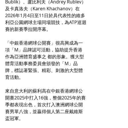
Bublik）、盧比利夫（Andrey Rublev）
及卡真洛夫（Karen Khachanov）在
2026年1月4日至11日於具代表性的維多
利亞公園網球主場同場競技，為ATP巡迴
賽的新賽季拉開序幕。
「中銀香港網球公開賽」很高興成為一
項「M」品牌認可活動，協助提升香港
作為亞洲體育盛事之 都的形象。獲大型
體育活動事務委員會頒發的「M」品
牌，標誌著緊張、精彩、刺激的大型體
育活動。
來自意大利的蘇利高在中銀香港網球公
開賽2025中打入16強，整個2025年的賽
季都表現出色，首次打入澳洲網球公開
賽男單八強，並贏得個人第二座戴維斯
盃冠軍。