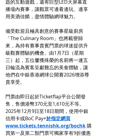
題的互動遊戲，還有巨型LED大屏幕直
播場內賽事，讓觀眾可邊看邊玩、邊享
用美酒佳餚，盡情體驗網球魅力。
備受歡迎且極具創意的賽事星級廚房
「The Culinary Room」也將載譽歸
來，為持有賽事貴賓門票的球迷提供升
級觀賽體驗的機會。由1月7日（星期
三）起，五位屢獲殊榮的名廚將一連五
日輪流為賓客呈獻難忘的美食體驗，讓
他們在中銀香港網球公開賽2026增添尊
貴享受。
門票由即日起於Ticketflap平台公開發
售，售價港幣370元至1,610元不等。
2025年12月9日至18日期間，使用中銀
信用卡或BoC Pay+
於指定網頁
www.tickets.tennishk.org/bochk
 購
買第一及第二類門票可獨家享有9折優惠