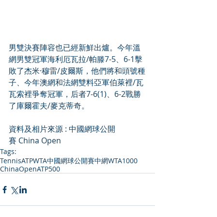
男雙決賽陣容也已經新鮮出爐。今年溫
網男雙冠軍海利厄瓦拉/帕滕7-5、6-1擊
敗了杰米·穆雷/皮爾斯，他們將和頭號種
子、今年澳網和法網雙料亞軍伯萊裡/瓦
瓦索裡爭奪冠軍，后者7-6(1)、6-2戰勝
了庫爾霍夫/麥克蒂奇。
資料及相片來源 : 中國網球公開
賽 China Open
Tags:
Tennis
ATP
WTA
中國網球公開賽
中網
WTA1000
ChinaOpen
ATP500