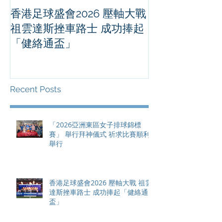
香港足球盛會2026 壓軸大戰
PPA亞洲職業
祖雲達斯挫車路士 成功捧起
1500 - 恒
「健絡通盃」
2026 香港將舉行亞洲首個大
滿貫賽事及 20
總獎金高達 11
Recent Posts
「2026亞洲東區女子排球錦標
賽」 舉行拜神儀式 祈求比賽順利
舉行
香港足球盛會2026 壓軸大戰 祖雲
達斯挫車路士 成功捧起「健絡通
盃」