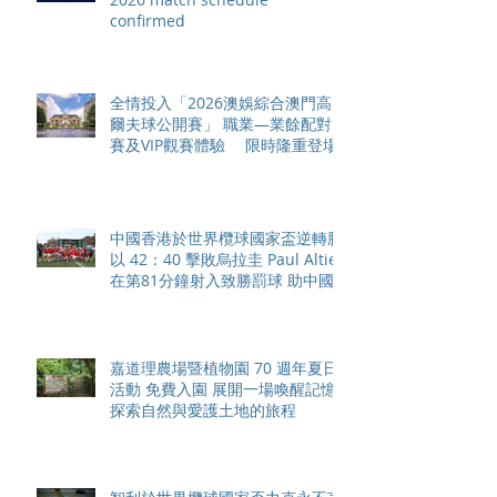
confirmed
全情投入「2026澳娛綜合澳門高
爾夫球公開賽」 職業—業餘配對
賽及VIP觀賽體驗 限時隆重登場
中國香港於世界欖球國家盃逆轉勝
以 42：40 擊敗烏拉圭 Paul Altier
在第81分鐘射入致勝罰球 助中國
香港隊在國家盃中取得首勝
嘉道理農場暨植物園 70 週年夏日
活動 免費入園 展開一場喚醒記憶
探索自然與愛護土地的旅程