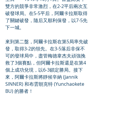
雙方的競爭非常激烈，在2-2平后兩次互
破發球局。在5-5平后，阿爾卡拉斯取得
了關鍵破發，隨后又順利保發，以7-5先
下一城。
來到第二盤，阿爾卡拉斯在第5局率先破
發，取得3-2的領先。在3-5落后非保不
可的發球局中，盡管梅德韋杰夫頑強挽
救了3個賽點，但阿爾卡拉斯還是在第4
個上成功兌現，以6-3鎖定勝局。接下
來，阿爾卡拉斯將靜候辛納 (Jannik 
SINNER) 和布雲朝克特 (Yunchaokete 
BU) 的勝者！