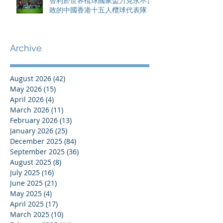
智利於世界欖球國家盃力克永不言
敗的中國香港十五人欖球代表隊
Archive
August 2026
(42)
42 posts
May 2026
(15)
15 posts
April 2026
(4)
4 posts
March 2026
(11)
11 posts
February 2026
(13)
13 posts
January 2026
(25)
25 posts
December 2025
(84)
84 posts
September 2025
(36)
36 posts
August 2025
(8)
8 posts
July 2025
(16)
16 posts
June 2025
(21)
21 posts
May 2025
(4)
4 posts
April 2025
(17)
17 posts
March 2025
(10)
10 posts