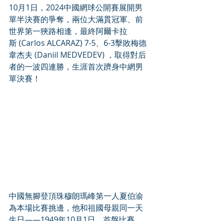
10月1日，2024中國網球公開賽展開男
單半決賽的爭奪，兩位大滿貫冠軍、前
世界第一狹路相逢，最終阿爾卡拉
斯 (Carlos ALCARAZ) 7-5、6-3擊敗梅德
韋杰夫 (Daniil MEDVEDEV) ，取得對后
者的一波四連勝，生涯首次躋身中網男
單決賽！
中國無腳登頂珠穆朗瑪峰第一人夏伯渝
為本場比賽挑邊，他和祖國母親同一天
生日——1949年10月1日。首盤比賽，