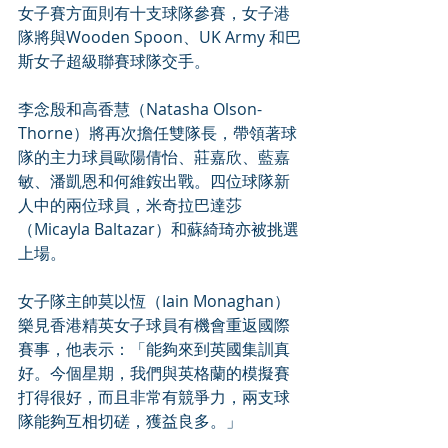
女子賽方面則有十支球隊參賽，女子港
隊將與Wooden Spoon、UK Army 和巴
斯女子超級聯賽球隊交手。
李念殷和高香慧（Natasha Olson-
Thorne）將再次擔任雙隊長，帶領著球
隊的主力球員歐陽倩怡、莊嘉欣、藍嘉
敏、潘凱恩和何維銨出戰。四位球隊新
人中的兩位球員，米奇拉巴達莎
（Micayla Baltazar）和蘇綺琦亦被挑選
上場。
女子隊主帥莫以恆（Iain Monaghan）
樂見香港精英女子球員有機會重返國際
賽事，他表示：「能夠來到英國集訓真
好。今個星期，我們與英格蘭的模擬賽
打得很好，而且非常有競爭力，兩支球
隊能夠互相切磋，獲益良多。」