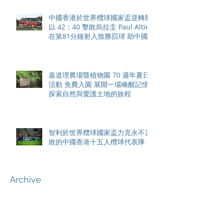
中國香港於世界欖球國家盃逆轉勝
以 42：40 擊敗烏拉圭 Paul Altier
在第81分鐘射入致勝罰球 助中國
香港隊在國家盃中取得首勝
嘉道理農場暨植物園 70 週年夏日
活動 免費入園 展開一場喚醒記憶
探索自然與愛護土地的旅程
智利於世界欖球國家盃力克永不言
敗的中國香港十五人欖球代表隊
Archive
August 2026
(42)
42 posts
May 2026
(15)
15 posts