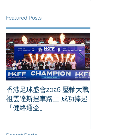
Featured Posts
香港足球盛會2026 壓軸大戰
PPA亞洲職業
祖雲達斯挫車路士 成功捧起
1500 - 恒
「健絡通盃」
2026 香港將舉行亞洲首個大
滿貫賽事及 20
總獎金高達 11