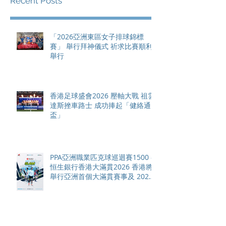
Recent Posts
「2026亞洲東區女子排球錦標
賽」 舉行拜神儀式 祈求比賽順利
舉行
香港足球盛會2026 壓軸大戰 祖雲
達斯挫車路士 成功捧起「健絡通
盃」
PPA亞洲職業匹克球巡迴賽1500 -
恒生銀行香港大滿貫2026 香港將
舉行亞洲首個大滿貫賽事及 2026
賽季最終戰 總獎金高達 110 萬美
元