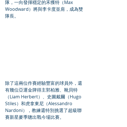
隊，一向發揮穩定的禾獲特（Max 
Woodward）將與李卡度並肩，成為雙
隊長。
除了這兩位作賽經驗豐富的球員外，還
有幾位亞運金牌得主郭柏雅、靴貝特
（Liam Herbert）、史圖戴爾（Hugo 
Stiles）和虎拿東尼（Alessandro 
Nardoni），教練還特別挑選了超級聯
賽新星麥季聰出戰今場比賽。