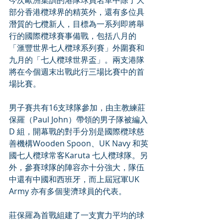
今次歐洲集訓的港隊球員名單中除了大
部分香港欖球界的精英外，還有多位具
潛質的七欖新人，目標為一系列即將舉
行的國際欖球賽事備戰，包括八月的
「滙豐世界七人欖球系列賽」外圍賽和
九月的「七人欖球世界盃」。兩支港隊
將在今個週末出戰此行三場比賽中的首
場比賽。
男子賽共有16支球隊參加，由主教練莊
保羅（Paul John）帶領的男子隊被編入
D 組，開幕戰的對手分別是國際欖球慈
善機構Wooden Spoon、UK Navy 和英
國七人欖球常客Karuta 七人欖球隊。另
外，參賽球隊的陣容亦十分強大，隊伍
中還有中國和西班牙，而上屆冠軍UK 
Army 亦有多個斐濟球員的代表。
莊保羅為首戰組建了一支實力平均的球