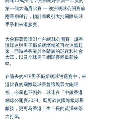
高達73萬美元，賽期剛好在新一年度的
第一個大滿貫比賽 — 澳洲網球公開賽前
兩星期舉行，預計將吸引大批國際級球
手爭相來港參賽。
大會藉著暌違21年的網球公開賽，讓香
港球迷與男子職業網壇精英再次連繫起
來，同時將香港與各階層的球迷和社會
大眾，以及全球男子網球賽程重新接
軌。
在過去的ATP男子職業網球巡迴賽中，來
港比賽的國際級球星曾讓觀眾大飽眼
福，今屆也不例外，球迷在「中銀香港
網球公開賽2024」既可欣賞國際級球星
獻技，更可為香港土生土長的黃澤林落
力打氣。