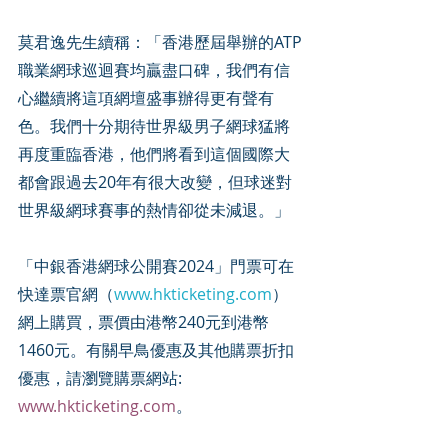
莫君逸先生續稱：「香港歷屆舉辦的ATP
職業網球巡迴賽均贏盡口碑，我們有信
心繼續將這項網壇盛事辦得更有聲有
色。我們十分期待世界級男子網球猛將
再度重臨香港，他們將看到這個國際大
都會跟過去20年有很大改變，但球迷對
世界級網球賽事的熱情卻從未減退。」
「中銀香港網球公開賽2024」門票可在
快達票官網（
www.hkticketing.com
）
網上購買，票價由港幣240元到港幣
1460元。有關早鳥優惠及其他購票折扣
優惠，請瀏覽購票網站:  
www.hkticketing.com
。