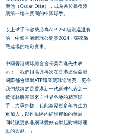
奧他（Oscar Otte），成為首位贏得澳
網第一場主賽圈的中國球手。
以上球手陣容勢必為ATP 250級別巡迴賽
的「中銀香港網球公開賽2024」帶來激
戰連場的精彩賽事。
中國香港網球總會會長莫君逸先生表
示：「我們很高興再次在香港這個亞洲
國際都會舉辦ATP職業網球巡迴賽，更令
我們鼓舞的是香港新一代網球代表之一
黃澤林將迎戰來自世界各地的精英球
手，力爭錦標，藉此激勵更多年青生力
軍加入，以推動區內網球運動的發展，
同時讓更多非網球愛好者燃起對網球運
動的興趣。」