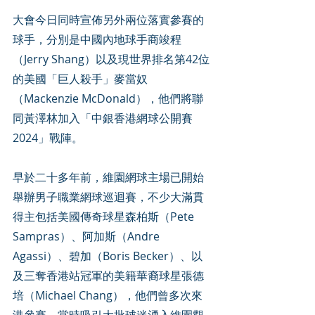
大會今日同時宣佈另外兩位落實參賽的
球手，分別是中國內地球手商竣程
（Jerry Shang）以及現世界排名第42位
的美國「巨人殺手」麥當奴
（Mackenzie McDonald），他們將聯
同黃澤林加入「中銀香港網球公開賽
2024」戰陣。
早於二十多年前，維園網球主場已開始
舉辦男子職業網球巡迴賽，不少大滿貫
得主包括美國傳奇球星森柏斯（Pete 
Sampras）、阿加斯（Andre 
Agassi）、碧加（Boris Becker）、以
及三奪香港站冠軍的美籍華裔球星張德
培（Michael Chang），他們曾多次來