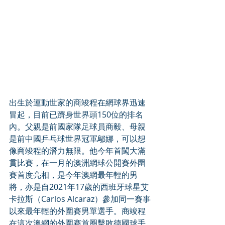
出生於運動世家的商竣程在網球界迅速
冒起，目前已躋身世界頭150位的排名
內。父親是前國家隊足球員商毅、母親
是前中國乒乓球世界冠軍鄔娜，可以想
像商竣程的潛力無限。他今年首闖大滿
貫比賽，在一月的澳洲網球公開賽外圍
賽首度亮相，是今年澳網最年輕的男
將，亦是自2021年17歲的西班牙球星艾
卡拉斯（Carlos Alcaraz）參加同一賽事
以來最年輕的外圍賽男單選手。商竣程
在這次澳網的外圍賽首圈擊敗德國球手