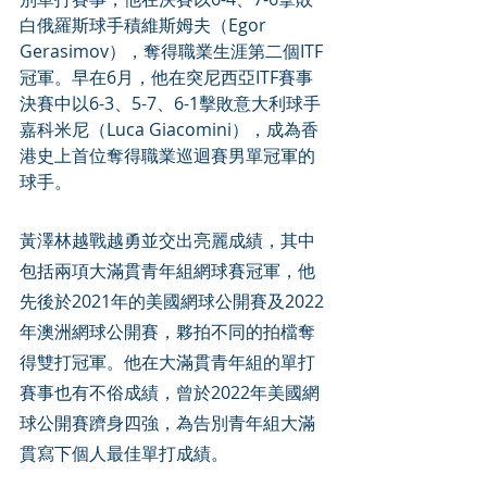
白俄羅斯球手積維斯姆夫（Egor 
Gerasimov），奪得職業生涯第二個ITF 
冠軍。早在6月，他在突尼西亞ITF賽事
決賽中以6-3、5-7、6-1擊敗意大利球手
嘉科米尼（Luca Giacomini），成為香
港史上首位奪得職業巡迴賽男單冠軍的
球手。
黃澤林越戰越勇並交出亮麗成績，其中
包括兩項大滿貫青年組網球賽冠軍，他
先後於2021年的美國網球公開賽及2022
年澳洲網球公開賽，夥拍不同的拍檔奪
得雙打冠軍。他在大滿貫青年組的單打
賽事也有不俗成績，曾於2022年美國網
球公開賽躋身四強，為告別青年組大滿
貫寫下個人最佳單打成績。