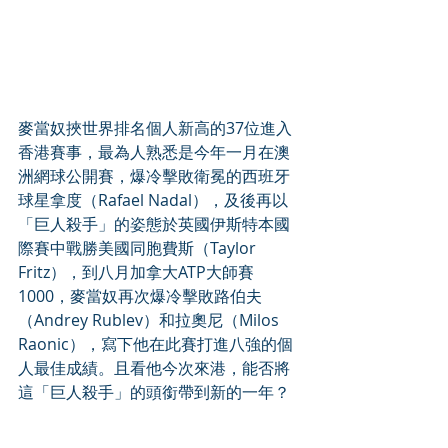
麥當奴挾世界排名個人新高的37位進入
香港賽事，最為人熟悉是今年一月在澳
洲網球公開賽，爆冷擊敗衛冕的西班牙
球星拿度（Rafael Nadal），及後再以
「巨人殺手」的姿態於英國伊斯特本國
際賽中戰勝美國同胞費斯（Taylor 
Fritz），到八月加拿大ATP大師賽
1000，麥當奴再次爆冷擊敗路伯夫
（Andrey Rublev）和拉奧尼（Milos 
Raonic），寫下他在此賽打進八強的個
人最佳成績。且看他今次來港，能否將
這「巨人殺手」的頭銜帶到新的一年？