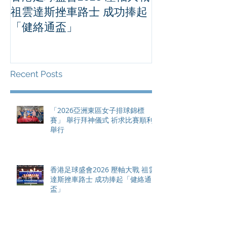
祖雲達斯挫車路士 成功捧起
1500 - 恒
「健絡通盃」
2026 香港將舉行亞洲首個大
滿貫賽事及 20
總獎金高達 11
Recent Posts
「2026亞洲東區女子排球錦標
賽」 舉行拜神儀式 祈求比賽順利
舉行
香港足球盛會2026 壓軸大戰 祖雲
達斯挫車路士 成功捧起「健絡通
盃」