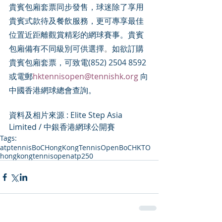
貴賓包廂套票同步發售，球迷除了享用
貴賓式款待及餐飲服務，更可專享最佳
位置近距離觀賞精彩的網球賽事。貴賓
包廂備有不同級別可供選擇
。
如欲訂購
貴賓包廂套票，可致電(852) 2504 8592 
或電郵
hktennisopen@tennishk.org
 向
中國香港網球總會查詢。
資料及相片來源 : Elite Step Asia 
Limited / 
中銀香港網球公開賽
Tags:
atp
tennis
BoCHongKongTennisOpen
BoCHKTO
hongkongtennisopen
atp250