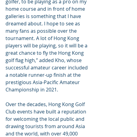
golfer, to be playing as a pro on my 
home course and in front of home 
galleries is something that I have 
dreamed about. I hope to see as 
many fans as possible over the 
tournament. A lot of Hong Kong 
players will be playing, so it will be a 
great chance to fly the Hong Kong 
golf flag high,” added Kho, whose 
successful amateur career included 
a notable runner-up finish at the 
prestigious Asia-Pacific Amateur 
Championship in 2021.
Over the decades, Hong Kong Golf 
Club events have built a reputation 
for welcoming the local public and 
drawing tourists from around Asia 
and the world, with over 49,000 