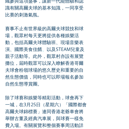
織參與這項盛事，讓新一代能體驗和認
識有關高爾夫球的基本知識，一同享受
比賽的刺激氣氛。
賽事不止有世界級的高爾夫球競技和球
場，觀眾村每天更將提供各種娛樂活
動，包括高爾夫球體驗班、現場音樂表
演、國際美食佳餚
、
以及STEAM兒童及
親子活動等。此外，觀眾村亦設有展覽
攤位，屆時觀眾可以深入瞭解香港哥爾
夫球會粉嶺球場的悠久歷史和重要的自
然生態價值，同時也可以即場報名參加
自然生態導賞團。
除了球賽和娛樂等精彩活動，球會再下
一城，在3月25日（星期六）「國際都會
高爾夫球錦標賽」連同香港老爺車會將
舉辦古董及經典汽車展，與球賽一樣免
費入場。有關展覽和整個賽事周活動詳