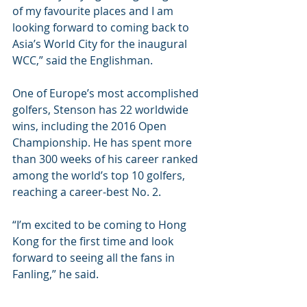
of my favourite places and I am 
looking forward to coming back to 
Asia’s World City for the inaugural 
WCC,” said the Englishman.
One of Europe’s most accomplished 
golfers, Stenson has 22 worldwide 
wins, including the 2016 Open 
Championship. He has spent more 
than 300 weeks of his career ranked 
among the world’s top 10 golfers, 
reaching a career-best No. 2.
“I’m excited to be coming to Hong 
Kong for the first time and look 
forward to seeing all the fans in 
Fanling,” he said.