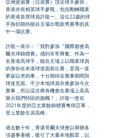
亞洲巡迴賽（亞巡賽）頂尖球手參與，
香港亦有精英球手參戰，包括剛轉職業
的香港首席球員許龍一。這位22歲的球
手熱切期待能在主場出戰新秀賽季的其
中一場比賽。
許龍一表示：「我對參加『國際都會高
爾夫球錦標賽』感到非常興奮。作為一
名香港高球手，能在主場上以職業球員
的身份在本港球迷面前出賽，是我一直
夢寐以求的事，十分期待在賽事期間與
球迷見面。不少本地球員亦會參加今次
賽事，所以這次將有機會在賽場上高高
展示我們特區的旗幟！」許龍一曾在
2021年度的亞太業餘錦標賽奪得亞軍，
登上業餘生涯高峰。
過去數十年，香港哥爾夫球會以舉辦各
項盛事著稱，吸引了大量本地觀眾，以