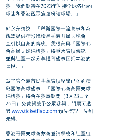
賽，我們期待在2023年迎接全球各地的
球迷和香港觀眾蒞臨粉嶺球場。」
郭永亮續說：「舉辦國際一流賽事和為
觀眾提供精彩體驗是香港哥爾夫球會一
直引以自豪的傳統。我很高興『國際都
會高爾夫球錦標賽』將秉承這項傳統，
並與社區一起分享體育盛事回歸本港的
喜悅。」
爲了讓全港市民共享這項睽違已久的精
彩國際高球盛事，「國際都會高爾夫球
錦標賽」將會在賽事期間（3月23日至
26日）免費開放予公眾參與，門票可透
過 
www.ticketflap.com
 預先登記，先到
先得。
香港哥爾夫球會亦會邀請學校和社區組