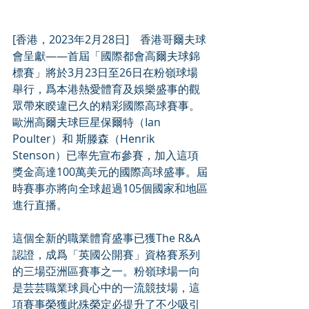
[香港，2023年2月28日]　香港哥爾夫球
會呈獻——首屆「國際都會高爾夫球錦
標賽」將於3月23日至26日在粉嶺球場
舉行，爲本港熱愛體育及娛樂盛事的觀
眾帶來睽違已久的精彩國際高球賽事。
歐洲高爾夫球巨星保爾特（Ian 
Poulter）和 斯滕森（Henrik 
Stenson）已率先宣布參賽，加入這項
獎金高達100萬美元的國際高球盛事。屆
時賽事亦將向全球超過105個國家和地區
進行直播。
這個全新的職業體育盛事已獲The R&A 
認證，成爲「英國公開賽」資格賽系列
的三場亞洲區賽事之一。粉嶺球場一向
是芸芸職業球員心中的一流競技場，這
項賽事榮獲此殊榮定必提升了不少吸引