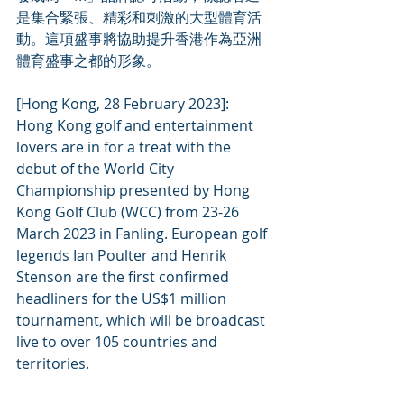
是集合緊張、精彩和刺激的大型體育活
動。這項盛事將協助提升香港作為亞洲
體育盛事之都的形象。
[Hong Kong, 28 February 2023]: 
Hong Kong golf and entertainment 
lovers are in for a treat with the 
debut of the World City 
Championship presented by Hong 
Kong Golf Club (WCC) from 23-26 
March 2023 in Fanling. European golf 
legends Ian Poulter and Henrik 
Stenson are the first confirmed 
headliners for the US$1 million 
tournament, which will be broadcast 
live to over 105 countries and 
territories.