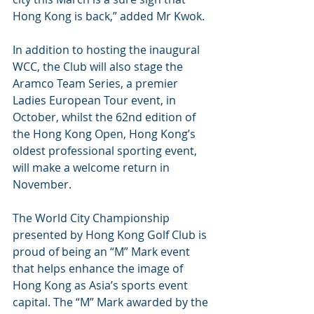
Hong Kong is back,” added Mr Kwok.
In addition to hosting the inaugural 
WCC, the Club will also stage the 
Aramco Team Series, a premier 
Ladies European Tour event, in 
October, whilst the 62nd edition of 
the Hong Kong Open, Hong Kong’s 
oldest professional sporting event, 
will make a welcome return in 
November.
The World City Championship 
presented by Hong Kong Golf Club is 
proud of being an “M” Mark event 
that helps enhance the image of 
Hong Kong as Asia’s sports event 
capital. The “M” Mark awarded by the 