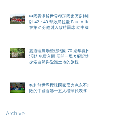
中國香港於世界欖球國家盃逆轉勝
以 42：40 擊敗烏拉圭 Paul Altier
在第81分鐘射入致勝罰球 助中國
香港隊在國家盃中取得首勝
嘉道理農場暨植物園 70 週年夏日
活動 免費入園 展開一場喚醒記憶
探索自然與愛護土地的旅程
智利於世界欖球國家盃力克永不言
敗的中國香港十五人欖球代表隊
Archive
August 2026
(42)
42 posts