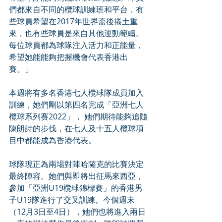
們都來自不同的欖球訓練班和平台，有
些球員希望在2017年世界盃後捲土重
來，也有些球員是來自其他運動範疇。
每位球員都為球隊注入活力和正能量，
希望她能能夠把握機會代表香港出
賽。」
本週將有多名香港七人欖球隊成員加入
訓練，她們剛以第四名完成「亞洲七人
欖球系列賽2022」， 她們期待能夠追隨
陳朗詩的步伐，在七人及十五人欖球項
目中都能成為香港代表。
球隊現正為兩場對陣哈薩克的比賽決定
最終陣容。她們與即將出征馬來西亞，
參加「亞洲U19欖球錦標賽」的香港男
子U19隊進行了交叉訓練。今個週末
（12月3日至4日），她們也將進入兩日