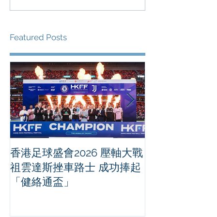
Featured Posts
香港足球盛會2026 壓軸大戰
PPA亞洲職業
祖雲達斯挫車路士 成功捧起
1500 - 恒
「健絡通盃」
2026 香港將舉行亞洲首個大
滿貫賽事及 20
總獎金高達 11