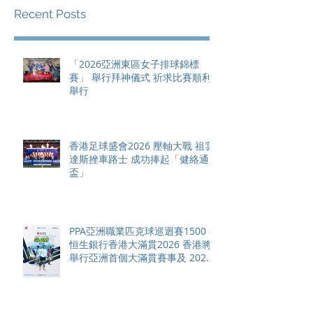
Recent Posts
「2026亞洲東區女子排球錦標
賽」 舉行拜神儀式 祈求比賽順利
舉行
香港足球盛會2026 壓軸大戰 祖雲
達斯挫車路士 成功捧起「健絡通
盃」
PPA亞洲職業匹克球巡迴賽1500 -
恒生銀行香港大滿貫2026 香港將
舉行亞洲首個大滿貫賽事及 2026
賽季最終戰 總獎金高達 110 萬美
元