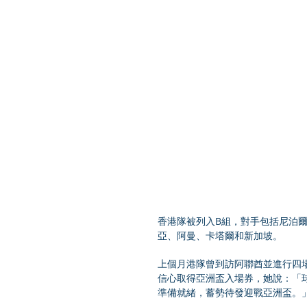
香港隊被列入B組，對手包括尼泊
亞、阿曼、卡塔爾和新加坡。
上個月港隊曾到訪阿聯酋並進行四
信心取得亞洲盃入場券，她說：「
準備就緒，蓄勢待發迎戰亞洲盃。