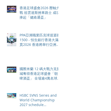
香港足球盛會2026 壓軸大
戰 祖雲達斯挫車路士 成功
捧起「健絡通盃」
PPA亞洲職業匹克球巡迴賽
1500 - 恒生銀行香港大滿
貫2026 香港將舉行亞洲首
個大滿貫賽事及 2026 賽季
最終戰 總獎金高達 110 萬
美元
國際米蘭 12 碼大戰力克曼
城奪得香港足球盛會「朝日
啤酒盃」 全場逾4萬名球迷
狂熱歡呼
HSBC SVNS Series and
World Championship
2027 schedule
confirmed as road to Los