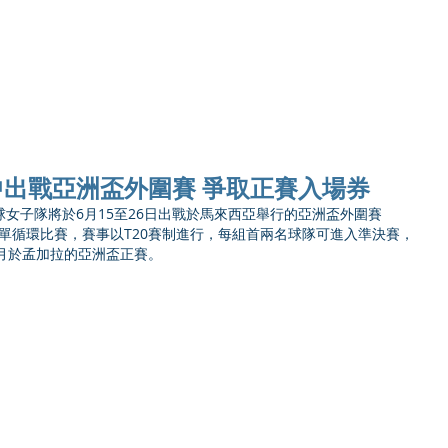
Ho
出戰亞洲盃外圍賽 爭取正賽入場券
港板球女子隊將於6月15至26日出戰於馬來西亞舉行的亞洲盃外圍賽
進行單循環比賽，賽事以T20賽制進行，每組首兩名球隊可進入準決賽，
月於孟加拉的亞洲盃正賽。