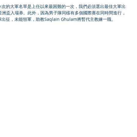
認為決定今次的大軍名單是上任以來最困難的一次，我們必須選出最佳大軍出
亞洲盃入場券。此外，因為男子隊同樣有多個國際賽在同時間進行，
男子隊出征，未能領軍，助教Saqlain Ghulam將暫代主教練一職。