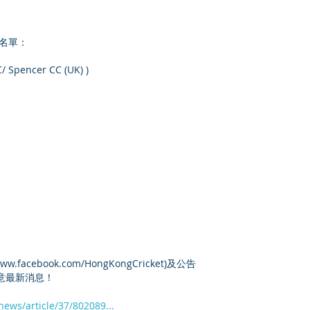
軍名單：
 Spencer CC (UK) )
/www.facebook.com/HongKongCricket)及公告
/)，留意最新消息！
news/article/37/802089...