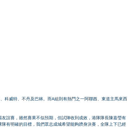
爾、科威特、不丹及巴林。而A組則有熱門之一阿聯酋、東道主馬來西
場友誼賽，雖然賽果不似預期，但試陣收到成效，港隊隊長陳嘉瑩有
球隊有明確的目標，我們眾志成城希望能夠躋身決賽，全隊上下已經
」