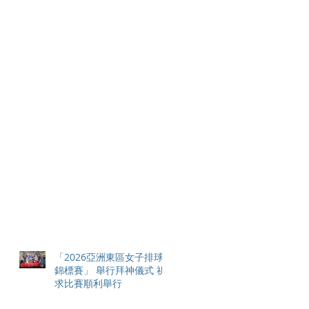
「2026亞洲東區女子排球
錦標賽」 舉行拜神儀式 祈
求比賽順利舉行