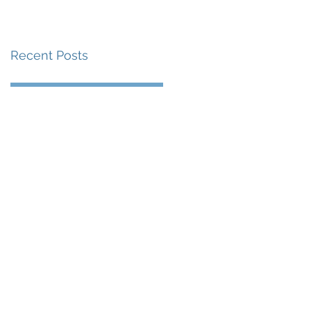
賽事及 2026 賽季最
戰 總獎金高達 110 萬
Recent Posts
美元