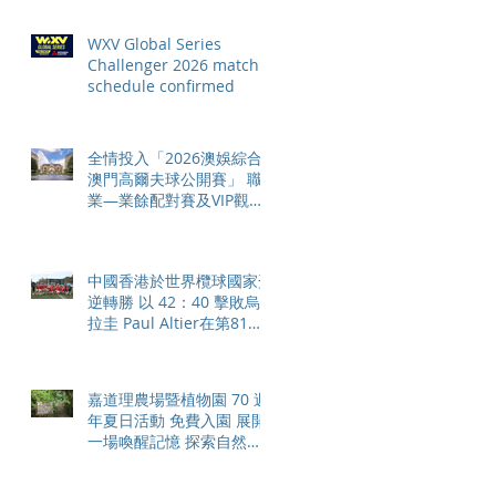
Angeles 2028 gathers
pace
WXV Global Series
Challenger 2026 match
schedule confirmed
全情投入「2026澳娛綜合
澳門高爾夫球公開賽」 職
業—業餘配對賽及VIP觀賽
體驗 限時隆重登場
中國香港於世界欖球國家盃
逆轉勝 以 42：40 擊敗烏
拉圭 Paul Altier在第81分
鐘射入致勝罰球 助中國香
港隊在國家盃中取得首勝
嘉道理農場暨植物園 70 週
年夏日活動 免費入園 展開
一場喚醒記憶 探索自然與
愛護土地的旅程