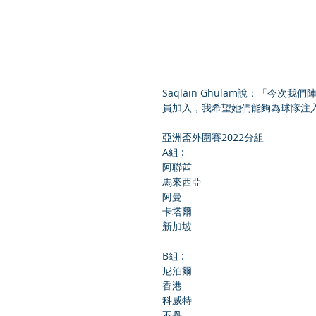
Saqlain Ghulam說：「
員加入，我希望她們能夠為球隊注
亞洲盃外圍賽2022分
組
A組 :
阿聯酋
馬來西亞
阿曼
卡塔爾
新加坡
B組 :
尼泊爾
香港
科威特
不丹