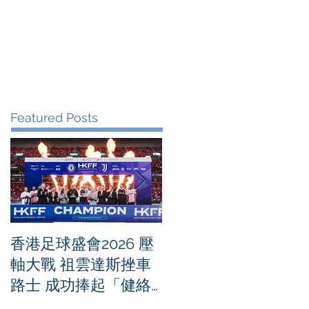
me
News
Albums
Contact
Featured Posts
香港足球盛會2026 壓
PPA亞洲職業匹克球
軸大戰 祖雲達斯挫車
迴賽1500 - 恒生銀行
路士 成功捧起「健絡
香港大滿貫2026 香港
通盃」
將舉行亞洲首個大滿