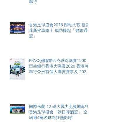
舉行
香港足球盛會2026 壓軸大戰 祖雲
達斯挫車路士 成功捧起「健絡通
盃」
PPA亞洲職業匹克球巡迴賽1500 -
恒生銀行香港大滿貫2026 香港將
舉行亞洲首個大滿貫賽事及 2026
賽季最終戰 總獎金高達 110 萬美
元
國際米蘭 12 碼大戰力克曼城奪得
香港足球盛會「朝日啤酒盃」 全
場逾4萬名球迷狂熱歡呼