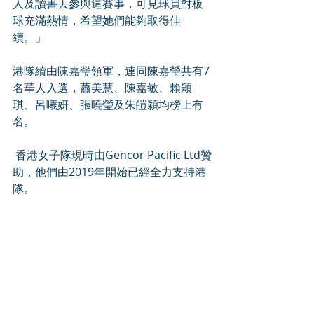
人及讀書去參與這賽事，可見球員對板
球充滿熱情，希望她們能夠取得佳
續。」
港隊續由陳嘉瑩領軍，連同陳嘉瑩共有7
名華人入選，蕭美慧、陳嘉敏、賴穎
琪、呂曦妍、張曉瑩及朱皚穎均榜上有
名。
 香港女子隊現時由Gencor Pacific Ltd贊
助，他們由2019年開始已經全力支持港
隊。