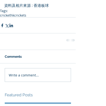
資料及相片來源 : 香港板球
Tags:
cricket
hkcrickets
Comments
Write a comment...
Featured Posts