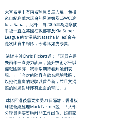
大軍名單中有兩名球員首度入選，包括
來自紀利華木球會的呂曦妍及LSWCC的
Iqra Sahar。此外，自2006年為港隊披
甲後一直在英國征戰郡賽及Kia Super 
League 的文涓懿(Natasha Miles)會在
是次比賽中歸隊，令港隊如虎添翼。
 港隊主帥Chris Pickett道：「球員在過
去兩年一直努力訓練，提升技術水平以
備戰國際賽，我非常期待看到她們表
現。」「今次的陣容有數名經驗戰將，
以她們豐富的經驗以舊帶新，並且文涓
懿的回歸對球隊有正面的幫助。」
 球隊回港後需要接受21日隔離，香港板
球總會總經理Mark Farmer說：「大部
分球員需要暫時離開工作崗位、照顧家