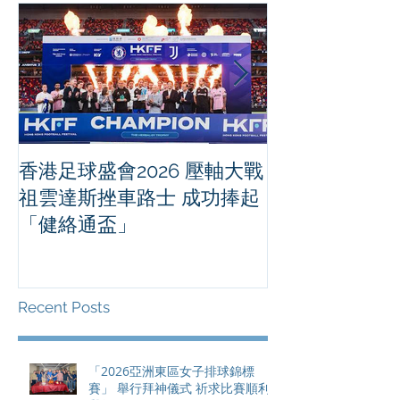
香港足球盛會2026 壓軸大戰
PPA亞洲職業
祖雲達斯挫車路士 成功捧起
1500 - 恒
「健絡通盃」
2026 香港將舉行亞洲首個大
滿貫賽事及 20
總獎金高達 11
Recent Posts
「2026亞洲東區女子排球錦標
賽」 舉行拜神儀式 祈求比賽順利