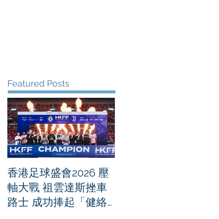
me
News
Albums
Contact
Featured Posts
香港足球盛會2026 壓
PPA亞洲職業匹克球
軸大戰 祖雲達斯挫車
迴賽1500 - 恒生銀行
路士 成功捧起「健絡
香港大滿貫2026 香港
通盃」
將舉行亞洲首個大滿