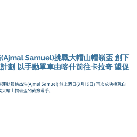
Ho
jmal Samuel)挑戰大帽山帽嶺盃 創下
征計劃 以手動單車由喀什前往卡拉奇 望促
動員施杰浩(Ajmal Samuel) 於上週日(9月19日) 再次成功挑戰自
成大帽山帽嶺盃的截癱選手。