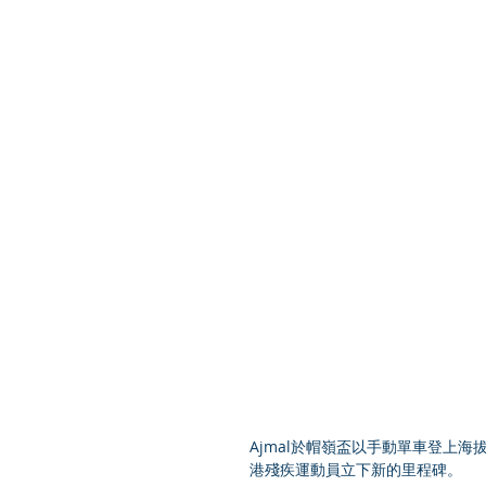
Ajmal於帽嶺盃以手動單車登上海拔
港殘疾運動員立下新的里程碑。