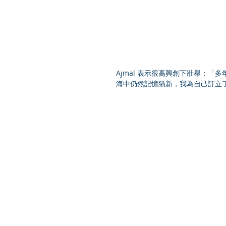
Ajmal 表示很高興創下壯舉：
海中仍然記憶猶新，我為自己訂立