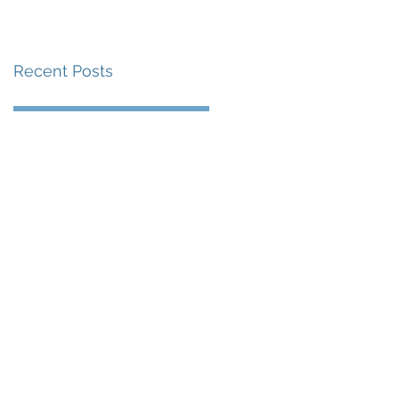
賽事及 2026 賽季最
戰 總獎金高達 110 萬
Recent Posts
美元