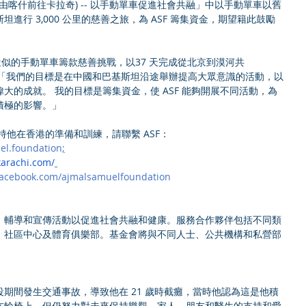
劃 (由喀什前往卡拉奇) -- 以手動單車促進社會共融」中以手動單車以舊
進行 3,000 公里的慈善之旅，為 ASF 籌集資金，期望籍此鼓勵
。
2K計劃近似的手動單車籌款慈善挑戰，以37 天完成從北京到漠河共
他說：「我們的目標是在中國和巴基斯坦沿途舉辦提高大眾意識的活動，以
大的成就。 我的目標是籌集資金，使 ASF 能夠開展不同活動，為
積極的影響。」
支持他在香港的準備和訓練，請聯繫 ASF：
l.foundation
;
karachi.com/
facebook.com/ajmalsamuelfoundation
劃、輔導和宣傳活動以促進社會共融和健康。服務合作夥伴包括不同類
；社區中心及體育俱樂部。基金會將與不同人士、公共機構和私營部
期間發生交通事故，導致他在 21 歲時截癱，當時他認為這是他積
在輪椅上，但仍努力對未來保持樂觀，家人、朋友和醫生的支持和愛