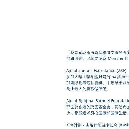
「我要感謝所有為我提供支援的團
的組織者。尤其要感謝 Monster B
Ajmal Samuel Foundation (ASF)
參加大帽山帽嶺盃只是Ajmal訓
加國際賽事包括賽艇、手動單車及
為止最大的挑戰做準備。
Ajmal 為 Ajmal Samuel Fo
部位於香港的慈善基金會，其使命
少，都能追求身心健康和健康生活
K2K計劃 - 由喀什前往卡拉奇 (Kashg