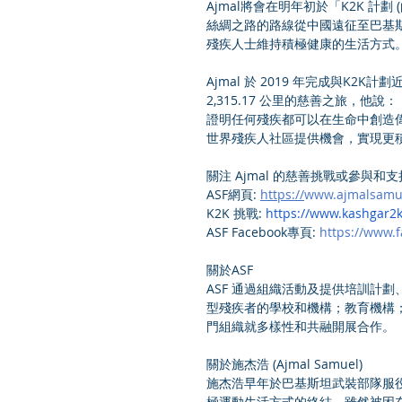
Ajmal將會在明年初於「K2K 計
絲綢之路的路線從中國遠征至巴基斯坦
殘疾人士維持積極健康的生活方式
Ajmal 於 2019 年完成與K
2,315.17 公里的慈善之旅，
證明任何殘疾都可以在生命中創造偉
世界殘疾人社區提供機會，實現更
關注 Ajmal 的慈善挑戰或參與和
ASF網頁: 
https://
www.ajmalsamue
K2K 挑戰: 
https://www.kashgar2
ASF Facebook專頁: 
https://www.
關於ASF
ASF 通過組織活動及提供培訓計
型殘疾者的學校和機構；教育機構
門組織就多樣性和共融開展合作。
關於施杰浩 (Ajmal Samuel)
施杰浩早年於巴基斯坦武裝部隊服役
極運動生活方式的終結。雖然被困