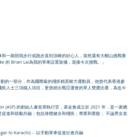
隊和一路陪我步行或跑步直到頂峰的好心人，當然還有大帽山挑戰賽
ike 的 Brian Lai為我的單車設置裝備，迎接今次挑戰。」
練計劃的一部分，作為國際級的殘疾精英耐力運動員，他曾代表香港參
殘疾人士三項鐵人項目，更曾經出戰亞運會的單人雙槳比賽，為迄今
undation (ASF) 的創始人兼首席執行官，基金會成立於 2021 年，是一家總
是促進和鼓勵共融：包括身體健全和殘疾；專業和業餘； 不論男女老
。
ar to Karachi) -- 以手動單車促進社會共融