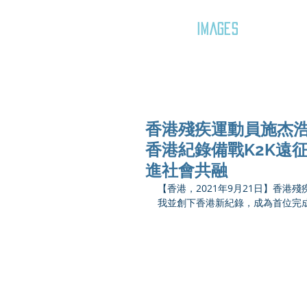
GOZAR
IMAGES
香港殘疾運動員施杰浩(A
香港紀錄備戰K2K遠
進社會共融
【香港，2021年9月21日】香港殘疾運
我並創下香港新紀錄，成為首位完