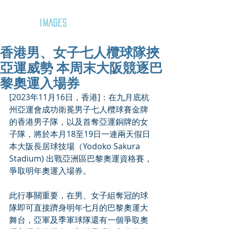
GOZAR
IMAGES
香港男、女子七人欖球隊挾
亞運威勢 本周末大阪競逐巴
黎奧運入場券
[2023年11月16日，香港]：在九月底杭
州亞運會成功衛冕男子七人欖球賽金牌
的香港男子隊，以及首奪亞運銅牌的女
子隊，將於本月18至19日一連兩天假日
本大阪長居球技場（Yodoko Sakura 
Stadium) 出戰亞洲區巴黎奧運資格賽，
爭取明年奧運入場券。 
此行事關重要，在男、女子組奪冠的球
隊即可直接躋身明年七月的巴黎奧運大
舞台，亞軍及季軍球隊還有一個爭取奧