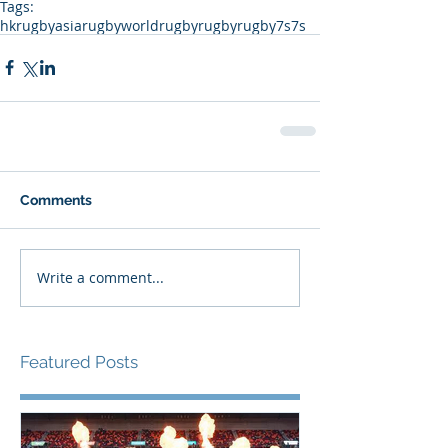
Tags:
hkrugby
asiarugby
worldrugby
rugby
rugby7s
7s
Comments
Write a comment...
Featured Posts