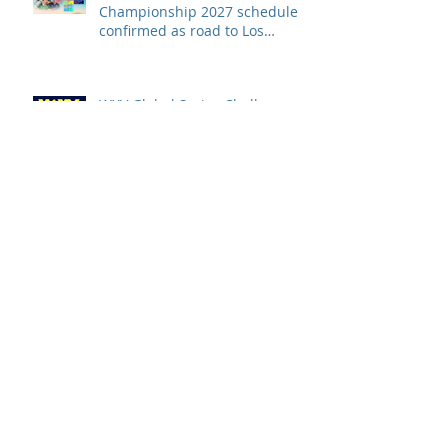
Championship 2027 schedule
confirmed as road to Los
Angeles 2028 gathers pace
WXV Global Series Challenger
2026 match schedule
confirmed
全情投入「2026澳娛綜合澳門高
爾夫球公開賽」 職業—業餘配對
賽及VIP觀賽體驗 限時隆重登場
中國香港於世界欖球國家盃逆轉勝
以 42：40 擊敗烏拉圭 Paul Altier
在第81分鐘射入致勝罰球 助中國
香港隊在國家盃中取得首勝