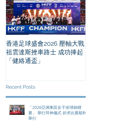
香港足球盛會2026 壓軸大戰
PPA亞洲職業
祖雲達斯挫車路士 成功捧起
1500 - 恒
「健絡通盃」
2026 香港將舉行亞洲首個大
滿貫賽事及 20
總獎金高達 11
Recent Posts
「2026亞洲東區女子排球錦標
賽」 舉行拜神儀式 祈求比賽順利
舉行