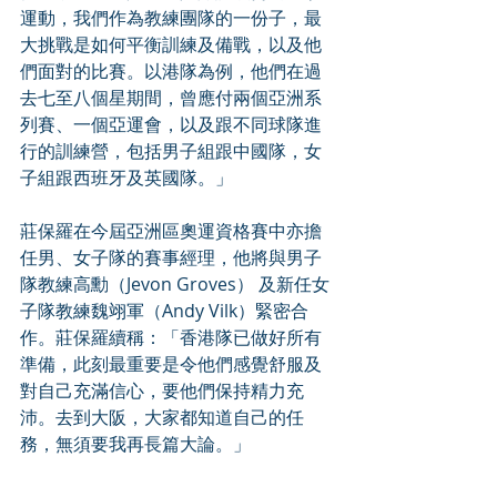
運動，我們作為教練團隊的一份子，最
大挑戰是如何平衡訓練及備戰，以及他
們面對的比賽。以港隊為例，他們在過
去七至八個星期間，曾應付兩個亞洲系
列賽、一個亞運會，以及跟不同球隊進
行的訓練營，包括男子組跟中國隊，女
子組跟西班牙及英國隊。」 
莊保羅在今屆亞洲區奧運資格賽中亦擔
任男、女子隊的賽事經理，他將與男子
隊教練高勳（Jevon Groves） 及新任女
子隊教練魏翊軍（Andy Vilk）緊密合
作。莊保羅續稱：「香港隊已做好所有
準備，此刻最重要是令他們感覺舒服及
對自己充滿信心，要他們保持精力充
沛。去到大阪，大家都知道自己的任
務，無須要我再長篇大論。」 