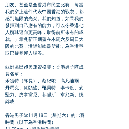
朋友、甚至是全香港市民去比賽；每當
我們穿上這件代表中國香港的戰衣，都
感到無限的光榮。我們知道，如果我們
發揮到自己應有的能力，可以令香港七
人欖球邁向更高峰，取得前所未有的成
就。」韋兆新正期望在本周六及周日大
阪的比賽，港隊能竭盡所能，為香港爭
取巴黎奧運入場券。 
亞洲區巴黎奧運資格賽：香港男子隊成
員名單： 
禾獲特（隊長）、蔡紀駿、高凡迪爾、
丹馬克、賀頤盛、靴貝特、李卡度、麥
堅力、虎拿當尼、菲臘斯、韋兆新、姚
錦成 
香港男子隊11月18日（星期六）的比賽
時間（以下為香港時間） 
11:55am   中國香港對泰國 