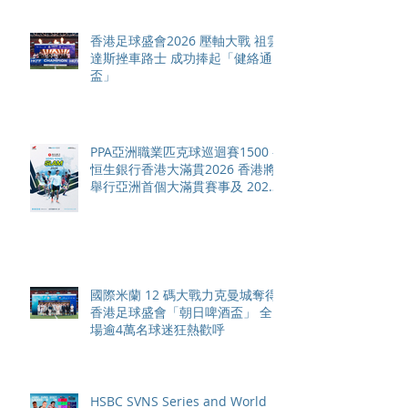
香港足球盛會2026 壓軸大戰 祖雲
達斯挫車路士 成功捧起「健絡通
盃」
PPA亞洲職業匹克球巡迴賽1500 -
恒生銀行香港大滿貫2026 香港將
舉行亞洲首個大滿貫賽事及 2026
賽季最終戰 總獎金高達 110 萬美
元
國際米蘭 12 碼大戰力克曼城奪得
香港足球盛會「朝日啤酒盃」 全
場逾4萬名球迷狂熱歡呼
HSBC SVNS Series and World