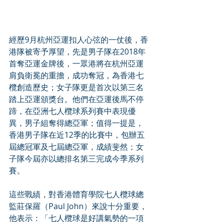
經歷9月杭州亞運扣人心弦的一仗後，香
港隊被寄予厚望，先是男子隊在2018年
首奪亞運金牌後，一眾港將在杭州亞運
肩負衛冕的重擔，成功奪冠，為香港七
欖創造歷史；女子隊更是首次以第三名
踏上亞運頒獎台。他們在亞運後馬不停
蹄，在亞洲七人欖球系列賽中表現優
異，男子組奪得總亞軍；值得一提是，
香港男子隊在近12季的比賽中，包辦五
屆總冠軍及七屆總亞軍，成績斐然；女
子隊今屆亦以總排名第三完成今季系列
賽。 
這些戰績，對香港體育學院七人欖球總
監莊保羅（Paul John）來說十分重要，
他表示：「七人欖球是好講氣勢的一項