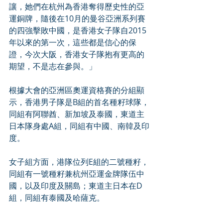
讓，她們在杭州為香港奪得歷史性的亞
運銅牌，隨後在10月的曼谷亞洲系列賽
的四強擊敗中國，是香港女子隊自2015
年以來的第一次，這些都是信心的保
證，今次大阪，香港女子隊抱有更高的
期望，不是志在參與。」 
根據大會的亞洲區奧運資格賽的分組顯
示，香港男子隊是B組的首名種籽球隊，
同組有阿聯酋、新加坡及泰國，東道主
日本隊身處A組，同組有中國、南韓及印
度。 
女子組方面，港隊位列E組的二號種籽，
同組有一號種籽兼杭州亞運金牌隊伍中
國，以及印度及關島；東道主日本在D
組，同組有泰國及哈薩克。 