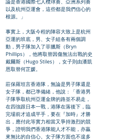
論是香港國際七人欖球賽、亞洲系列賽
以及杭州亞運會，這些都是我們信心的
根源。」 
事實上，大阪今程的陣容大致上是杭州
亞運的班底，男、女子組各有兩個調
動，男子隊加入了菲臘斯（Bryn 
Phillips），他將取替因傷無法出戰的史
戴爾斯（Hugo Stiles），女子則由潘凱
恩取替何芷媛。 
莊保羅坦言香港隊，無論是男子隊還是
女子隊，都已準備緒，他說：「香港男
子隊爭取杭州亞運金牌的路並不易走，
在四強跟日本一戰，港隊在落後下，臨
完場前才追成平手，要在『加時』才勝
出，應付此等實力相當又爭持激烈的競
爭，證明我們香港隊能人才不能，亦贏
來無比的自信心。女子隊方面也不遑多