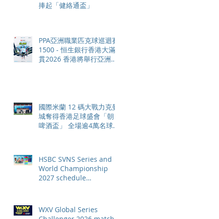
捧起「健絡通盃」
PPA亞洲職業匹克球巡迴賽
1500 - 恒生銀行香港大滿
貫2026 香港將舉行亞洲首
個大滿貫賽事及 2026 賽季
最終戰 總獎金高達 110 萬
美元
國際米蘭 12 碼大戰力克曼
城奪得香港足球盛會「朝日
啤酒盃」 全場逾4萬名球迷
狂熱歡呼
HSBC SVNS Series and
World Championship
2027 schedule
confirmed as road to Los
Angeles 2028 gathers
pace
WXV Global Series
Challenger 2026 match