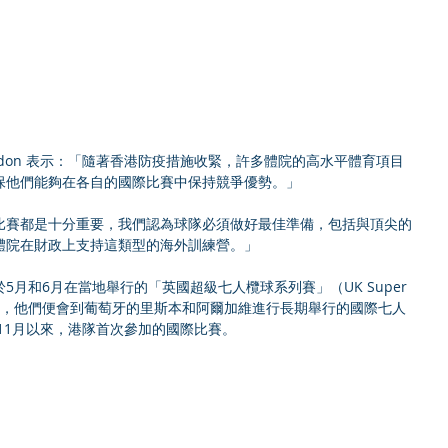
arndon 表示：「隨著香港防疫措施收緊，許多體院的高水平體育項目
保他們能夠在各自的國際比賽中保持競爭優勢。」
比賽都是十分重要，我們認為球隊必須做好最佳準備，包括與頂尖的
體院在財政上支持這類型的海外訓練營。」
月和6月在當地舉行的「英國超級七人欖球系列賽」（UK Super 
賽事，之後，他們便會到葡萄牙的里斯本和阿爾加維進行長期舉行的國際七人
年11月以來，港隊首次參加的國際比賽。