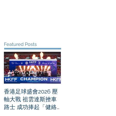
me
News
Albums
Contact
Featured Posts
香港足球盛會2026 壓
PPA亞洲職業匹克球
軸大戰 祖雲達斯挫車
迴賽1500 - 恒生銀行
路士 成功捧起「健絡
香港大滿貫2026 香港
通盃」
將舉行亞洲首個大滿