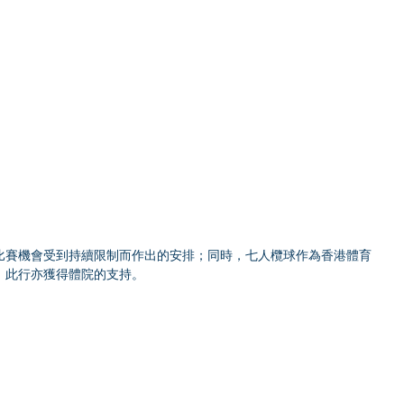
比賽機會受到持續限制而作出的安排；同時，七人欖球作為香港體育
，此行亦獲得體院的支持。