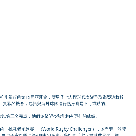
杭州舉行的第19屆亞運會，讓男子七人欖球代表隊爭取衛冕這枚於
牌，實戰的機會，包括與海外球隊進行熱身賽是不可或缺的。
會以第五名完成，她們亦希望今秋能夠有更佳的成績。
戰者系列賽」（World Rugby Challenger），以爭奪「滙豐
；而男子隊也需要為9月中旬在南非舉行的「七人欖球世界盃」準