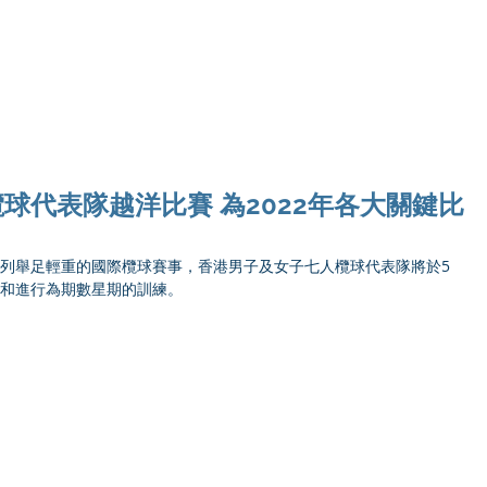
Ho
球代表隊越洋比賽 為2022年各大關鍵比
 面對一系列舉足輕重的國際欖球賽事，香港男子及女子七人欖球代表隊將於5
賽和進行為期數星期的訓練。