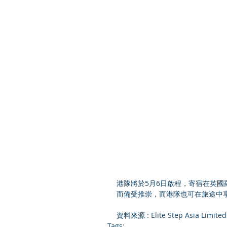
港隊將於5月6日啟程，寄宿在英國羅浮堡
而備受推崇，而港隊也可在旅途中
資料來源 : Elite Step Asia Limi
Tags: