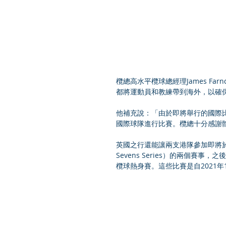
欖總高水平欖球總經理James F
都將運動員和教練帶到海外，以確
他補充說：「由於即將舉行的國際
國際球隊進行比賽。欖總十分感謝
英國之行還能讓兩支港隊參加即將於5
Sevens Series）的兩個
欖球熱身賽。這些比賽是自2021