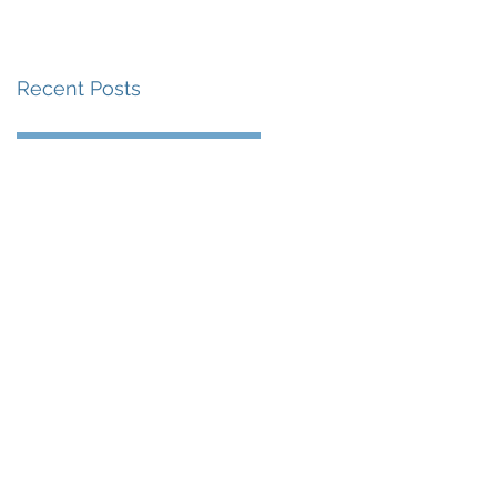
賽事及 2026 賽季最
戰 總獎金高達 110 萬
Recent Posts
美元