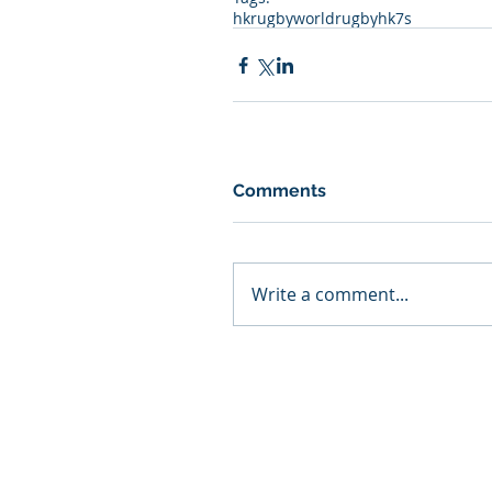
hkrugby
worldrugby
hk7s
Comments
Write a comment...