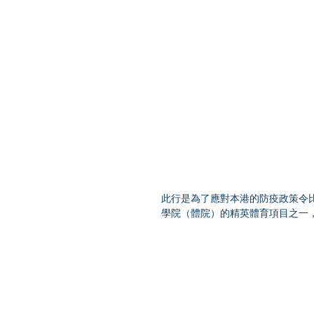
此行是為了應對本港的防疫政策令
學院（體院）的精英體育項目之一