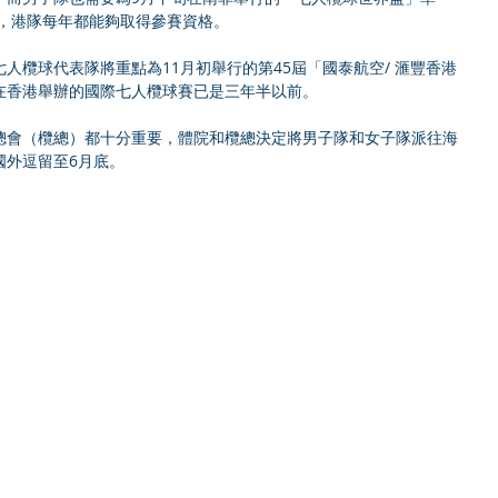
來，港隊每年都能夠取得參賽資格。
人欖球代表隊將重點為11月初舉行的第45屆「國泰航空/ 滙豐香港
在香港舉辦的國際七人欖球賽已是三年半以前。
總會（欖總）都十分重要，體院和欖總決定將男子隊和女子隊派往海
國外逗留至6月底。