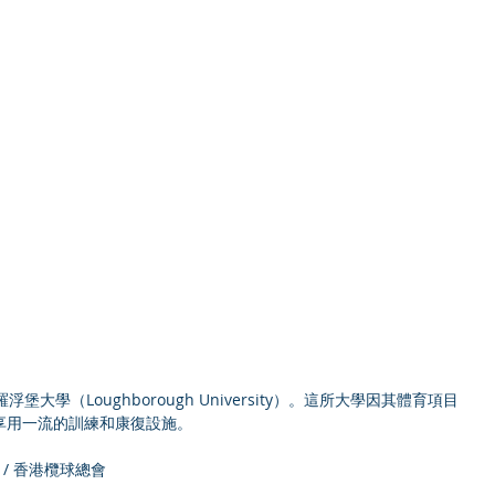
大學（Loughborough University）。這所大學因其體育項目
享用一流的訓練和康復設施。
ted / 香港欖球總會