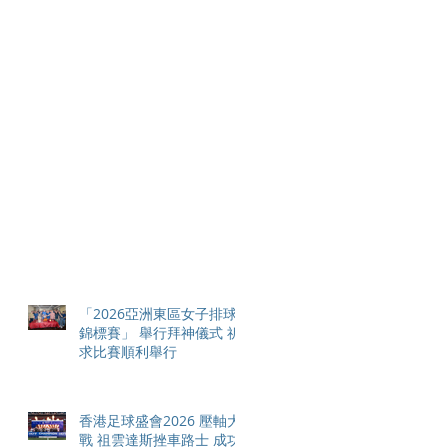
「2026亞洲東區女子排球
錦標賽」 舉行拜神儀式 祈
求比賽順利舉行
香港足球盛會2026 壓軸大
戰 祖雲達斯挫車路士 成功