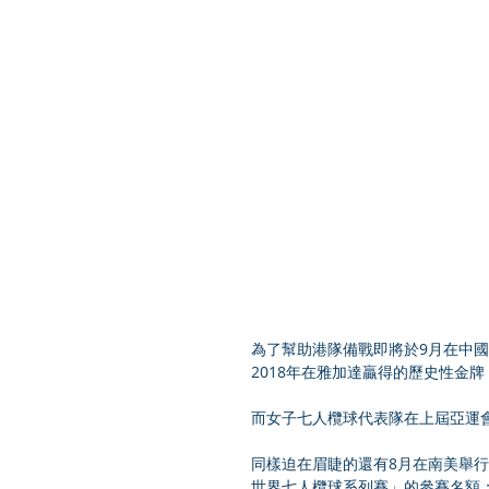
為了幫助港隊備戰即將於9月在中國
2018年在雅加達贏得的歷史性金
而女子七人欖球代表隊在上屆亞運
同樣迫在眉睫的還有8月在南美舉行的「挑
世界七人欖球系列賽」的參賽名額