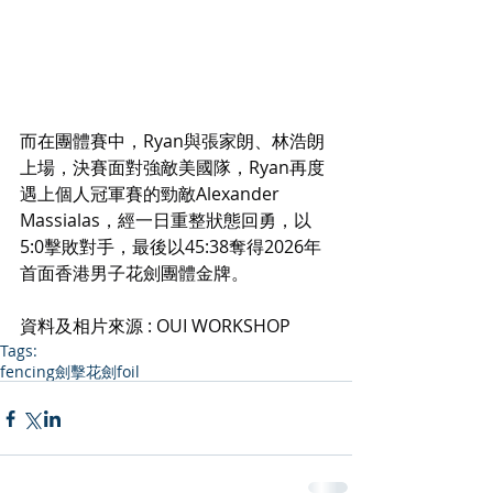
而在團體賽中，Ryan與張家朗、林浩朗
上場，決賽面對強敵美國隊，Ryan再度
遇上個人冠軍賽的勁敵Alexander 
Massialas，經一日重整狀態回勇，以
5:0擊敗對手，最後以45:38奪得2026年
首面香港男子花劍團體金牌。
資料及相片來源 : OUI WORKSHOP
Tags:
fencing
劍擊
花劍
foil