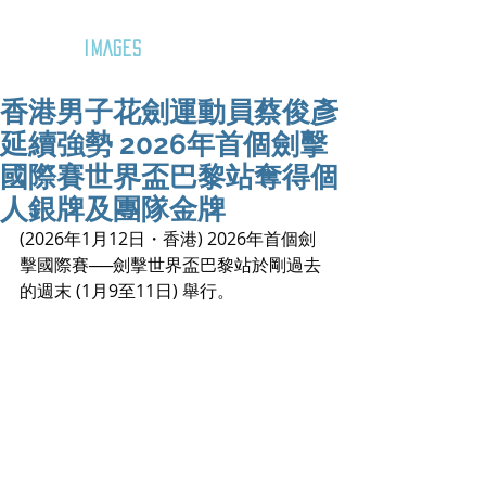
GOZAR
IMAGES
香港男子花劍運動員蔡俊彥
延續強勢 2026年首個劍擊
國際賽世界盃巴黎站奪得個
人銀牌及團隊金牌
(2026年1月12日・香港) 2026年首個劍
擊國際賽──劍擊世界盃巴黎站於剛過去
的週末 (1月9至11日) 舉行。