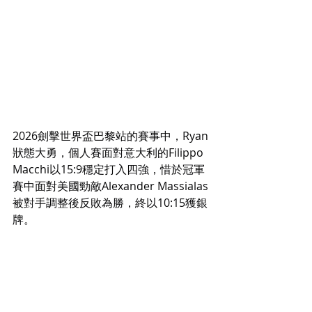
2026劍擊世界盃巴黎站的賽事中，Ryan
狀態大勇，個人賽面對意大利的Filippo 
Macchi以15:9穩定打入四強，惜於冠軍
賽中面對美國勁敵Alexander Massialas
被對手調整後反敗為勝，終以10:15獲銀
牌。