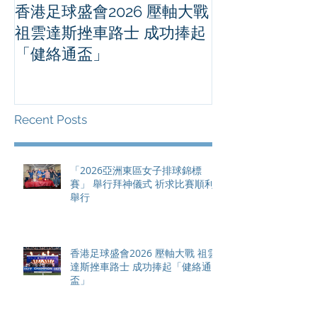
香港足球盛會2026 壓軸大戰
PPA亞洲職業
祖雲達斯挫車路士 成功捧起
1500 - 恒
「健絡通盃」
2026 香港將舉行亞洲首個大
滿貫賽事及 20
總獎金高達 11
Recent Posts
「2026亞洲東區女子排球錦標
賽」 舉行拜神儀式 祈求比賽順利
舉行
香港足球盛會2026 壓軸大戰 祖雲
達斯挫車路士 成功捧起「健絡通
盃」