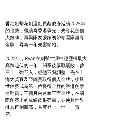
香港劍擊花劍運動員蔡俊彥延續2025年
的強勢，繼續為香港爭光，先奪花劍個
人銀牌，再與隊友張家朗帶領團隊勇奪
金牌，為新一年先響頭炮。
2025年，Ryan在劍擊生涯中經歷得最大
高跌起伏的一年，開季後屢戰屢敗，曾
三十二強不入；經他不懈調整，先在上
海大獎賽及亞錦賽取得個人金牌，後於
世錦賽成為第一位贏得金牌的香港劍擊
運動員，三個月內連奪三面金牌，在國
際劍賽上的成績耀眼亮麗，亦使其世界
排名再創新高，首度登上「世一」寶
座。