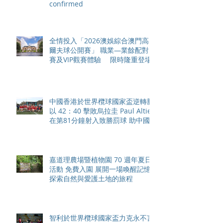
confirmed
全情投入「2026澳娛綜合澳門高
爾夫球公開賽」 職業—業餘配對
賽及VIP觀賽體驗 限時隆重登場
中國香港於世界欖球國家盃逆轉勝
以 42：40 擊敗烏拉圭 Paul Altier
在第81分鐘射入致勝罰球 助中國
香港隊在國家盃中取得首勝
嘉道理農場暨植物園 70 週年夏日
活動 免費入園 展開一場喚醒記憶
探索自然與愛護土地的旅程
智利於世界欖球國家盃力克永不言