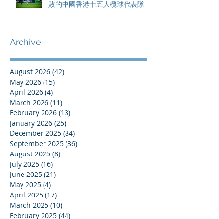
敗的中國香港十五人欖球代表隊
Archive
August 2026
(42)
42 posts
May 2026
(15)
15 posts
April 2026
(4)
4 posts
March 2026
(11)
11 posts
February 2026
(13)
13 posts
January 2026
(25)
25 posts
December 2025
(84)
84 posts
September 2025
(36)
36 posts
August 2025
(8)
8 posts
July 2025
(16)
16 posts
June 2025
(21)
21 posts
May 2025
(4)
4 posts
April 2025
(17)
17 posts
March 2025
(10)
10 posts
February 2025
(44)
44 posts