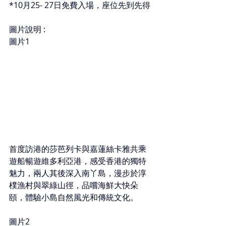
*10月25- 27日免費入場，座位先到先得
圖片說明 :
圖片1
首度訪港的莎芭列卡與嘉蓮絲卡雅共乘
遊船暢遊維多利亞港，感受香港的獨特
魅力，兩人其後深入南丫島，漫步於淳
樸漁村與翠綠山徑，品嚐海鮮大快朵
頤，體驗小島自然風光和傳統文化。
圖片2