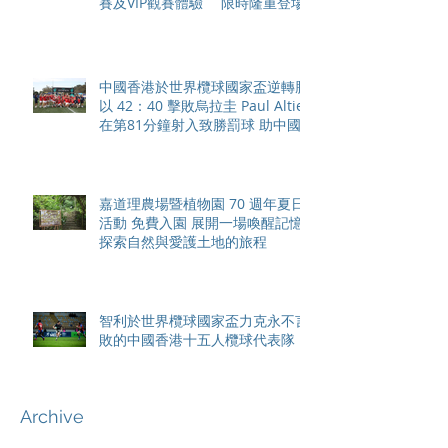
賽及VIP觀賽體驗 限時隆重登場
中國香港於世界欖球國家盃逆轉勝
以 42：40 擊敗烏拉圭 Paul Altier
在第81分鐘射入致勝罰球 助中國
香港隊在國家盃中取得首勝
嘉道理農場暨植物園 70 週年夏日
活動 免費入園 展開一場喚醒記憶
探索自然與愛護土地的旅程
智利於世界欖球國家盃力克永不言
敗的中國香港十五人欖球代表隊
Archive