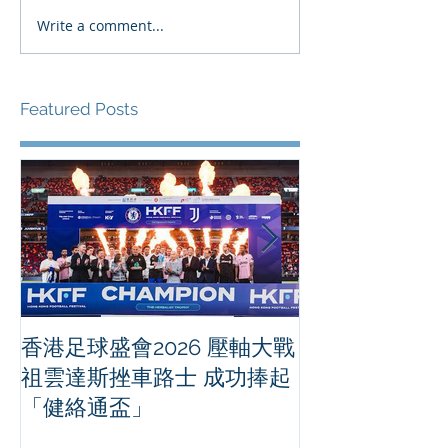
Write a comment...
Featured Posts
香港足球盛會2026 壓軸大戰
PPA亞洲職業
祖雲達斯挫車路士 成功捧起
1500 - 恒
「健絡通盃」
2026 香港將舉行亞洲首個大
滿貫賽事及 20