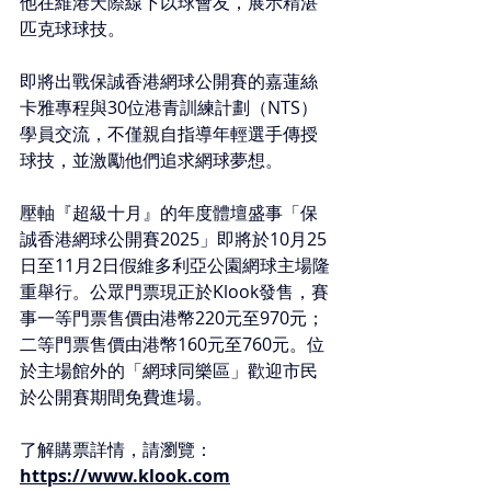
他在維港天際線下以球會友，展示精湛
匹克球球技。
即將出戰保誠香港網球公開賽的嘉蓮絲
卡雅專程與30位港青訓練計劃（NTS）
學員交流，不僅親自指導年輕選手傳授
球技，並激勵他們追求網球夢想。
壓軸『超級十月』的年度體壇盛事「保
誠香港網球公開賽2025」即將於10月25
日至11月2日假維多利亞公園網球主場隆
重舉行。公眾門票現正於Klook發售，賽
事一等門票售價由港幣220元至970元；
二等門票售價由港幣160元至760元。位
於主場館外的「網球同樂區」歡迎市民
於公開賽期間免費進場。
了解購票詳情，請瀏覽：
https://www.klook.com