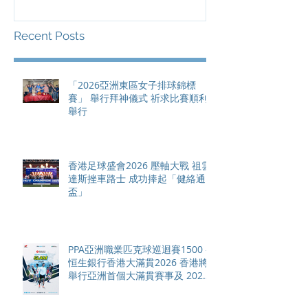
總獎金高達 11
Recent Posts
「2026亞洲東區女子排球錦標
賽」 舉行拜神儀式 祈求比賽順利
舉行
香港足球盛會2026 壓軸大戰 祖雲
達斯挫車路士 成功捧起「健絡通
盃」
PPA亞洲職業匹克球巡迴賽1500 -
恒生銀行香港大滿貫2026 香港將
舉行亞洲首個大滿貫賽事及 2026
賽季最終戰 總獎金高達 110 萬美
元