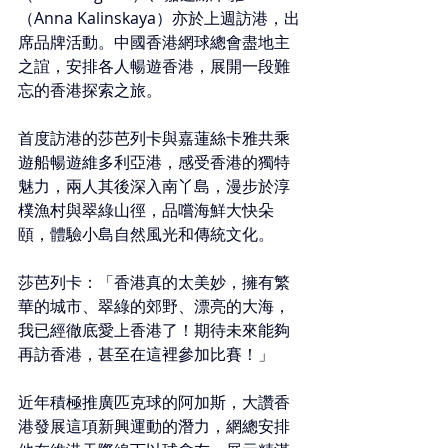
（Anna Kalinskaya）亦於上週訪港，出
席品牌活動。中國香港網球總會盡地主
之誼，安排各人暢遊香港，展開一段難
忘的香港探索之旅。
首度訪港的莎芭列卡與嘉蓮絲卡雅共乘
遊船暢遊維多利亞港，感受香港的獨特
魅力，兩人其後深入南丫島，漫步於淳
樸漁村與翠綠山徑，品嚐海鮮大快朵
頤，體驗小島自然風光和傳統文化。
莎芭列卡：「香港真的太美妙，擁有繁
華的城市、翠綠的郊野、漂亮的大海，
我已經徹底愛上香港了！期待未來能夠
再訪香港，甚至在這裡參加比賽！」
近年積極推廣匹克球的阿加斯，大讚香
港發展這項新興運動的潛力，網總安排