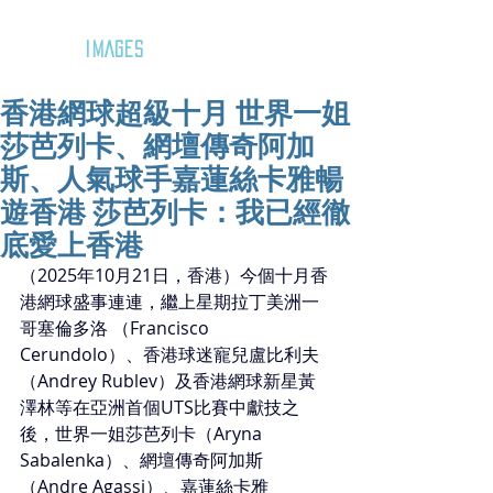
GOZAR
IMAGES
香港網球超級十月 世界一姐
莎芭列卡、網壇傳奇阿加
斯、人氣球手嘉蓮絲卡雅暢
遊香港 莎芭列卡：我已經徹
底愛上香港
（2025年10月21日，香港）今個十月香
港網球盛事連連，繼上星期拉丁美洲一
哥塞倫多洛 （Francisco 
Cerundolo）、香港球迷寵兒盧比利夫
（Andrey Rublev）及香港網球新星黃
澤林等在亞洲首個UTS比賽中獻技之
後，世界一姐莎芭列卡（Aryna 
Sabalenka）、網壇傳奇阿加斯
（Andre Agassi）、嘉蓮絲卡雅