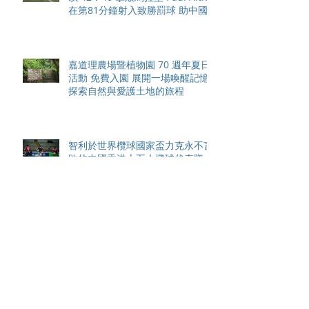
在第81分鐘射入致勝罰球 助中國
香港隊在國家盃中取得首勝
嘉道理農場暨植物園 70 週年夏日
活動 免費入園 展開一場喚醒記憶
探索自然與愛護土地的旅程
智利於世界欖球國家盃力克永不言
敗的中國香港十五人欖球代表隊
Archive
August 2026
(42)
42 posts
May 2026
(15)
15 posts
April 2026
(4)
4 posts
March 2026
(11)
11 posts