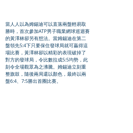
當人人以為姆錫迪可以直落兩盤輕易取
勝時，首次參加ATP男子職業網球巡迴賽
的黃澤林卻另有想法。當姆錫迪在第二
盤領先5:4下只要保住發球局就可贏得這
場比賽，黃澤林卻以精彩的表現破掉了
對方的發球局，令比數拉成5:5均勢，此
刻令全場觀眾為之沸騰。姆錫迪立刻重
整旗鼓，隨後兩局還以顏色，最終以兩
盤6:4、7:5勝出首圈比賽。