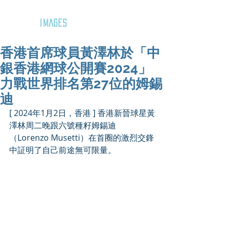
GOZAR
IMAGES
香港首席球員黃澤林於「中
銀香港網球公開賽2024」
力戰世界排名第27位的姆錫
迪
[ 2024年1月2日，香港 ] 香港新晉球星黃
澤林周二晚跟六號種籽姆錫迪
（Lorenzo Musetti）在首圈的激烈交鋒
中証明了自己前途無可限量。