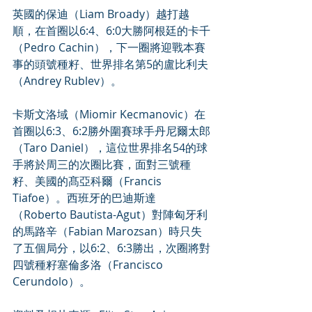
英國的保迪（Liam Broady）越打越
順，在首圈以6:4、6:0大勝阿根廷的卡千
（Pedro Cachin），下一圈將迎戰本賽
事的頭號種籽、世界排名第5的盧比利夫
（Andrey Rublev）。
卡斯文洛域（Miomir Kecmanovic）在
首圈以6:3、6:2勝外圍賽球手丹尼爾太郎
（Taro Daniel），這位世界排名54的球
手將於周三的次圈比賽，面對三號種
籽、美國的髙亞科爾（Francis 
Tiafoe）。西班牙的巴迪斯達
（Roberto Bautista-Agut）對陣匈牙利
的馬路辛（Fabian Marozsan）時只失
了五個局分，以6:2、6:3勝出，次圈將對
四號種籽塞倫多洛（Francisco 
Cerundolo）。