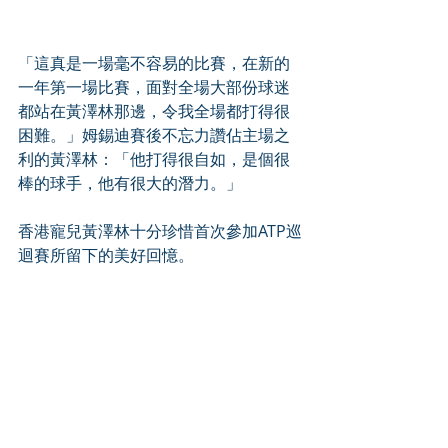
「這真是一場毫不容易的比賽，在新的
一年第一場比賽，面對全場大部份球迷
都站在黃澤林那邊，令我全場都打得很
困難。」姆錫迪賽後不忘力讚佔主場之
利的黃澤林：「他打得很自如，是個很
棒的球手，他有很大的潛力。」
香港寵兒黃澤林十分珍惜首次參加ATP巡
迴賽所留下的美好回憶。