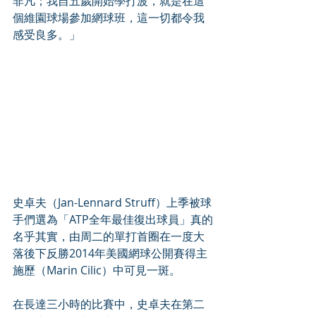
非凡；我自五歲開始學打波，就是在這
個維園球場參加網球班，這一切都令我
感受良多。」
史卓夫（Jan-Lennard Struff）上季被球
手們選為「ATP全年最佳復出球員」真的
名乎其實，由周二的單打首圈在一度大
落後下反勝2014年美國網球公開賽得主
施歷（Marin Cilic）中可見一斑。
在長達三小時的比賽中，史卓夫在第二