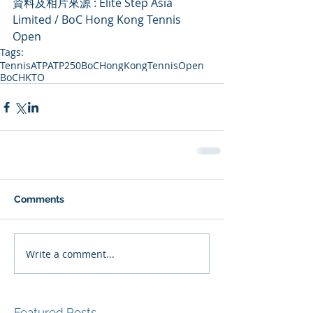
資料及相片來源 : Elite Step Asia 
Limited / BoC Hong Kong Tennis 
Open
Tags:
Tennis
ATP
ATP250
BoCHongKongTennisOpen
BoCHKTO
Comments
Write a comment...
Featured Posts