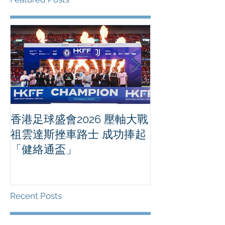
香港足球盛會2026 壓軸大戰
PPA亞洲職業
祖雲達斯挫車路士 成功捧起
1500 - 恒
「健絡通盃」
2026 香港將舉行亞洲首個大
滿貫賽事及 20
總獎金高達 11
Recent Posts