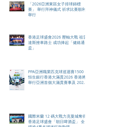
「2026亞洲東區女子排球錦標
賽」 舉行拜神儀式 祈求比賽順利
舉行
香港足球盛會2026 壓軸大戰 祖雲
達斯挫車路士 成功捧起「健絡通
盃」
PPA亞洲職業匹克球巡迴賽1500 -
恒生銀行香港大滿貫2026 香港將
舉行亞洲首個大滿貫賽事及 2026
賽季最終戰 總獎金高達 110 萬美
元
國際米蘭 12 碼大戰力克曼城奪得
香港足球盛會「朝日啤酒盃」 全
場逾4萬名球迷狂熱歡呼