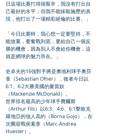
日這場比賽打得很艱辛，我沒有打出自
己最好的水平；但我不能抹殺施歷的表
現，他打出了一場精彩絕倫的比賽。」
「今日比賽時，我心想一定要堅持，不
能放棄，要奮戰到底，要給自己一個反
勝的機會，因為別人不會給你機會，這
就是網球的魅力所在。」
史卓夫的16強對手將是奧地利球手奧芬
拿（Sebastian Ofner），後者今日以
6:1、6:2大勝美國的麥當奴
（Mackenzie McDonald）。
世界排名最高的少年球手費爾斯
（Arthur Fils）以6:3、4:6、6:1擊敗克
羅地亞的強人高約（Borna Gojo），在
次圈迎戰侯素拿（Marc-Andrea 
Huesler）。