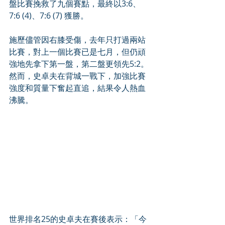
盤比賽挽救了九個賽點，最終以3:6、
7:6 (4)、7:6 (7) 獲勝。
施歷儘管因右膝受傷，去年只打過兩站
比賽，對上一個比賽已是七月，但仍頑
強地先拿下第一盤，第二盤更領先5:2。
然而，史卓夫在背城一戰下，加強比賽
強度和質量下奮起直追，結果令人熱血
沸騰。
世界排名25的史卓夫在賽後表示：「今