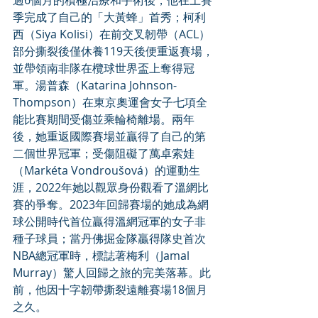
過6個月的積極治療和手術後，他在上賽
季完成了自己的「大黃蜂」首秀；柯利
西（Siya Kolisi）在前交叉韌帶（ACL）
部分撕裂後僅休養119天後便重返賽場，
並帶領南非隊在欖球世界盃上奪得冠
軍。湯普森（Katarina Johnson-
Thompson）在東京奧運會女子七項全
能比賽期間受傷並乘輪椅離場。兩年
後，她重返國際賽場並贏得了自己的第
二個世界冠軍；受傷阻礙了萬卓索娃
（Markéta Vondroušová）的運動生
涯，2022年她以觀眾身份觀看了溫網比
賽的爭奪。2023年回歸賽場的她成為網
球公開時代首位贏得溫網冠軍的女子非
種子球員；當丹佛掘金隊贏得隊史首次
NBA總冠軍時，標誌著梅利（Jamal 
Murray）驚人回歸之旅的完美落幕。此
前，他因十字韌帶撕裂遠離賽場18個月
之久。