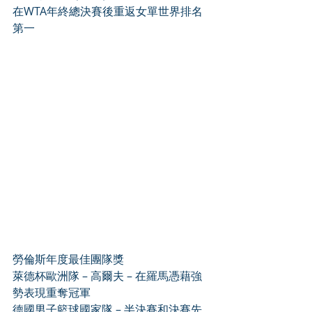
在WTA年終總決賽後重返女單世界排名
第一
勞倫斯年度最佳團隊獎
萊德杯歐洲隊 – 高爾夫 – 在羅馬憑藉強
勢表現重奪冠軍
德國男子籃球國家隊 – 半決賽和決賽先