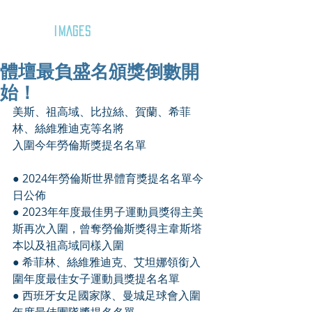
GOZAR
IMAGES
體壇最負盛名頒獎倒數開
始！
美斯、祖高域、比拉絲、賀蘭、希菲
林、絲維雅迪克等名將
入圍今年勞倫斯獎提名名單
● 2024年勞倫斯世界體育獎提名名單今
日公佈
● 2023年年度最佳男子運動員獎得主美
斯再次入圍，曾奪勞倫斯獎得主韋斯塔
本以及祖高域同樣入圍
● 希菲林、絲維雅迪克、艾坦娜領銜入
圍年度最佳女子運動員獎提名名單
● 西班牙女足國家隊、曼城足球會入圍