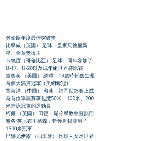
勞倫斯年度最佳突破獎
比寧咸（英國） 足球 – 皇家馬德里新
星、金童獎得主
卡絲度（哥倫比亞） 足球 – 同年參加了
U-17、U-20以及成年組世界杯比賽
嘉奧芙 （美國） 網球 – 19歲時斬獲生涯
首個大滿貫冠軍（美網奪冠）
覃海洋 （中國） 游泳 – 福岡世錦賽上成
為首位單屆賽事包攬50米、100米、200
米蛙泳冠軍的運動員
柯爾 （英國） 田徑 – 爆冷擊敗奪冠熱門
雅各·英厄布里格森，斬獲世錦賽男子
1500米冠軍
巴娜尤伊露 （西班牙） 足球 – 女足世界