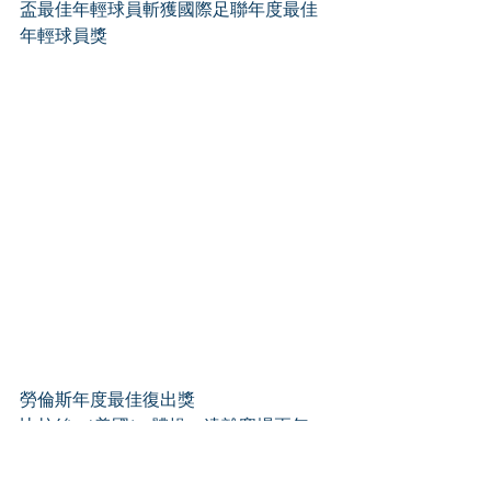
盃最佳年輕球員斬獲國際足聯年度最佳
年輕球員獎
勞倫斯年度最佳復出獎
比拉絲 （美國） 體操 – 遠離賽場兩年
後，重返世錦賽的拜爾斯斬獲4枚金牌
哈勒 （象牙海岸） 足球 – 抗癌成功後重