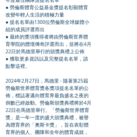
年度最佳團隊獎提名名單
● 勞倫斯體育公益基金獎提名彰顯體育
改變年輕人生活的積極力量
● 提名名單由1300位勞倫斯全球媒體小
組的成員評選而出
● 最終的獎項獲得者將由勞倫斯世界體
育學院的體壇傳奇評選而出，並將在4月
22日於馬德里舉行的頒獎典禮上公佈
● 獲取更多資訊以及完整提名名單，請
點擊這裡。
2024年2月27日，馬德里 - 隨著第25屆
勞倫斯世界體育獎各獎項提名名單的公
佈，標誌著邁向體育界最負盛名之夜的
倒數已經啟動。勞倫斯頒獎典禮將於4月
22日在馬德里舉行。「勞倫斯世界體育
獎」是一年一度的盛大頒獎典禮，被譽
為體育界的「奧斯卡獎」，旨在表彰體
育界的個人、團隊和全年的體育成就，