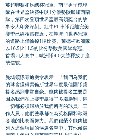
英超聯賽和足總杯冠軍。南非男子欖球
隊在世界盃決賽中以1分優勢險勝紐西蘭
隊，第四次登頂世界盃最高領獎台的故
事令人印象深刻。紅牛F1 車隊距離完美
賽季已經相當接近，在蟬聯F1世界冠軍
的道路上僅輸掉1場比賽。萊德杯歐洲隊
以16.5比11.5的比分擊敗美國隊奪冠。
首場四人賽中，歐洲隊4-0大勝釋放了強
勢信號。
曼城領隊哥迪奧拿表示：「我們為我們
的球會獲得勞倫斯世界年度最佳團隊獎
提名感到非常自豪。能夠被提名主要是
因為我們在上賽季贏得了多場勝利，這
一切都必須歸功於我們所有的球員、工
作人員，他們整季都在為英格蘭和歐洲
各地的比賽而努力。我們很榮幸能夠被
列入這個項目的候選名單中，其他候選