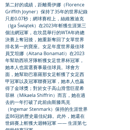
第二好的成績，距離喬伊娜（Florence 
Griffith Joyner）保持了35年的世界紀錄
只差0.07秒；網球賽程上，絲維雅迪克
（Iga Świątek）在2023年斬獲生涯第三
個法網冠軍，在坎昆舉行的WTA年終總
決賽上奪冠後，她重新奪回了女單世界
排名第一的寶座。女足年度世界最佳球
員艾坦娜（Aitana Bonamati）在2023
年幫助西班牙隊斬獲女足世界杯冠軍，
她本人也當選賽事最佳球員。球會方
面，她幫助巴塞羅那女足斬獲了女足西
甲冠軍以及冠軍聯賽冠軍，她本人也贏
得了金球獎；對於女子高山滑雪巨星希
菲林（Mikaela Shiffrin）而言，她在過
去的一年打破了此前由斯滕馬克
（Ingemar Stenmark）保持的生涯世界
盃86冠的歷史最佳紀錄。此外，她還在
世錦賽上斬獲大迴轉冠軍 —— 生涯第七