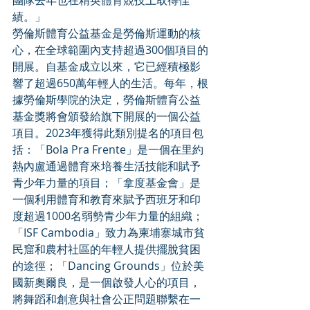
團隊去年也在精英體育競技上取得佳
績。」
勞倫斯體育公益基金是勞倫斯運動的核
心，在全球範圍內支持超過300個項目的
開展。自基金成立以來，它已經積極影
響了超過650萬年輕人的生活。每年，根
據勞倫斯學院的決定，勞倫斯體育公益
基金獎將會頒發給旗下開展的一個公益
項目。2023年獲得此類別提名的項目包
括：「Bola Pra Frente」是一個在里約
熱內盧通過體育來培養生活技能和賦予
青少年力量的項目；「拿度基金會」是
一個利用體育和教育來賦予西班牙和印
度超過1000名弱勢青少年力量的組織；
「ISF Cambodia」致力為柬埔寨城市貧
民窟和農村社區的年輕人提供擺脫貧困
的途徑；「Dancing Grounds」位於美
國新奧爾良，是一個啟發人心的項目，
將舞蹈和創意與社會公正問題聯繫在一