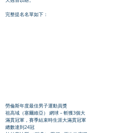
天翹首以盼。
完整提名名單如下：
勞倫斯年度最佳男子運動員獎
祖高域（塞爾維亞） 網球 – 斬獲3個大
滿貫冠軍，賽季結束時生涯大滿貫冠軍
總數達到24冠