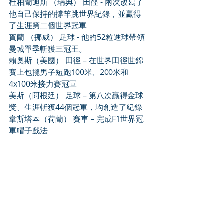
杜柏蘭迪斯 （瑞典） 田徑 - 兩次改寫了
他自己保持的撐竿跳世界紀錄，並贏得
了生涯第二個世界冠軍
賀蘭 （挪威） 足球 - 他的52粒進球帶領
曼城單季斬獲三冠王。
賴奧斯（美國） 田徑 – 在世界田徑世錦
賽上包攬男子短跑100米、200米和
4x100米接力賽冠軍
美斯（阿根廷） 足球 – 第八次贏得金球
獎、生涯斬獲44個冠軍，均創造了紀錄
韋斯塔本（荷蘭） 賽車 – 完成F1世界冠
軍帽子戲法