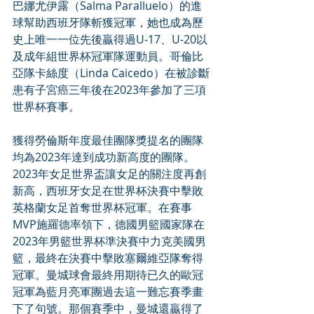
巴娜尤伊露（Salma Paralluelo）的進
球幫助西班牙隊斬獲冠軍，她也成為歷
史上唯一一位先後贏得過U-17、U-20以
及成年組世界杯冠軍隊運動員。哥倫比
亞隊卡絲度（Linda Caicedo）在被診斷
患有子宮癌三年後在2023年參加了三項
世界杯賽事。
獲得勞倫斯年度最佳團隊獎提名的團隊
均為2023年達到成功新高度的團隊。
2023年女足世界盃讓女足的關注度再創
新高，西班牙女足在世界杯決賽中擊敗
英格蘭女足首奪世界杯冠軍。在賽事
MVP施羅德率領下，德國男籃國家隊在
2023年男籃世界杯準決賽中力克美國男
籃，最終在決賽中擊敗塞爾維亞隊奪得
冠軍。曼城球會最終用期待已久的歐冠
冠軍為藍月亮軍團過去這一難忘賽季畫
下了句號。那個賽季中，曼城還贏得了