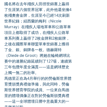
國名將在去年殘疾人田徑世錦賽上贏得
了生涯第六個世界冠軍，此外他還坐擁4
枚殘奧會金牌，生涯至今已經14次刷新
世界紀錄；紐西蘭的梅利（Nicole 
Murray）在殘疾人場地單車和公路單車
項目上都取得了成功，在殘疾人公路單
車系列賽上贏得了2枚金牌和2枚銀牌，
之後在國際單車聯盟單車世錦賽上獲得
了金、銀、銅牌各一枚。德赫羅特
（Diede de Groot）將她在輪椅網球比
賽中的連勝紀錄延續到了127場，連續第
三年包攬年度全滿貫——這是網球歷史
上獨一無二的壯舉。
馬德里正在為4月舉行的的勞倫斯世界體
育獎頒獎典禮做準備，與此同時，勞倫
斯世界體育學院的成員、一位來自馬德
里的體壇偶像正在對於勞倫斯頒獎典禮
——這一全球體壇日曆中意義重大的一