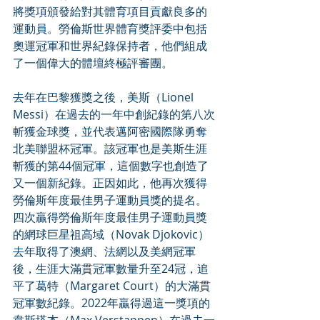
將獎項頒發給對其體育項目貢獻良多的
運動員。勞倫斯世界體育獎評委中包括
奧運冠軍和世界紀錄保持者，他們組成
了一個偉大的體壇終極評審團。
去年在巴黎獲獎之後，美斯（Lionel 
Messi）在過去的一年中創紀錄的第八次
斬獲金球獎，並代表邁阿密國際隊勇奪
北美聯盟杯冠軍。該冠軍也是美斯生涯
斬獲的第44個冠軍，這個數字也創造了
又一個新紀錄。正因如此，他再次獲得
勞倫斯年度最佳男子運動員獎的提名。
四次贏得勞倫斯年度最佳男子運動員獎
的網球巨星祖高域（Novak Djokovic）
去年取得了澳網、法網以及美網冠軍
後，生涯大滿貫冠軍數量升至24冠，追
平了葛特（Margaret Court）的大滿貫
冠軍數紀錄。2022年贏得過這一獎項的