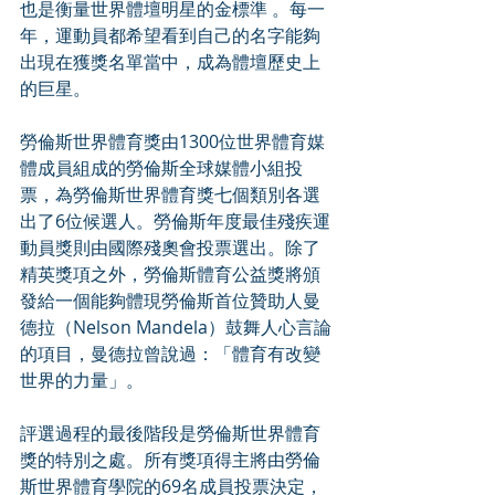
也是衡量世界體壇明星的金標準 。每一
年，運動員都希望看到自己的名字能夠
出現在獲獎名單當中，成為體壇歷史上
的巨星。
勞倫斯世界體育獎由1300位世界體育媒
體成員組成的勞倫斯全球媒體小組投
票，為勞倫斯世界體育獎七個類別各選
出了6位候選人。勞倫斯年度最佳殘疾運
動員獎則由國際殘奧會投票選出。除了
精英獎項之外，勞倫斯體育公益獎將頒
發給一個能夠體現勞倫斯首位贊助人曼
德拉（Nelson Mandela）鼓舞人心言論
的項目，曼德拉曾說過：「體育有改變
世界的力量」。
評選過程的最後階段是勞倫斯世界體育
獎的特別之處。所有獎項得主將由勞倫
斯世界體育學院的69名成員投票決定，