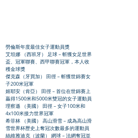
勞倫斯年度最佳女子運動員獎
艾坦娜 （西班牙） 足球 – 斬獲女足世界
盃、冠軍聯賽、西甲聯賽冠軍，本人收
穫金球獎
傑克森（牙買加） 田徑 – 斬獲世錦賽女
子200米冠軍
姬耶安（肯亞） 田徑 – 首位在世錦賽上
贏得1500米和5000米雙冠的女子運動員
理察遜 （美國） 田徑 – 女子100米和
4x100米接力世界冠軍
希菲林 （美國） 高山滑雪 – 成為高山滑
雪世界杯歷史上奪冠次數最多的運動員
絲維雅迪克（波蘭） 網球 – 法網奪冠並