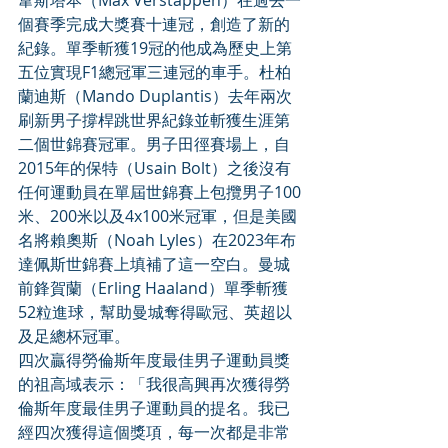
韋斯塔本（Max Verstappen）在過去一
個賽季完成大獎賽十連冠，創造了新的
紀錄。單季斬獲19冠的他成為歷史上第
五位實現F1總冠軍三連冠的車手。杜柏
蘭迪斯（Mando Duplantis）去年兩次
刷新男子撐桿跳世界紀錄並斬獲生涯第
二個世錦賽冠軍。男子田徑賽場上，自
2015年的保特（Usain Bolt）之後沒有
任何運動員在單屆世錦賽上包攬男子100
米、200米以及4x100米冠軍，但是美國
名將賴奧斯（Noah Lyles）在2023年布
達佩斯世錦賽上填補了這一空白。曼城
前鋒賀蘭（Erling Haaland）單季斬獲
52粒進球，幫助曼城奪得歐冠、英超以
及足總杯冠軍。
四次贏得勞倫斯年度最佳男子運動員獎
的祖高域表示：「我很高興再次獲得勞
倫斯年度最佳男子運動員的提名。我已
經四次獲得這個獎項，每一次都是非常