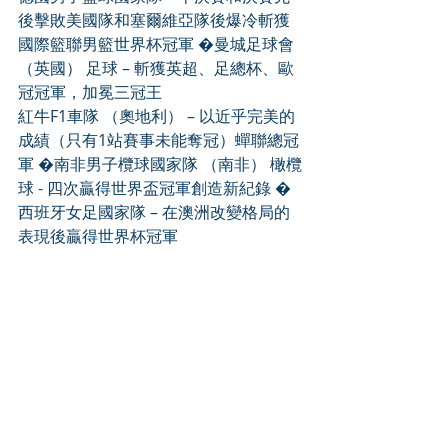
後擊敗美國隊和塞爾維亞隊後爆冷斬獲
國際籃聯男籃世界杯冠軍 �曼城足球會
（英國） 足球 – 斬獲英超、足總杯、歐
冠冠軍，加冕三冠王
紅牛F1車隊 （奧地利） – 以近乎完美的
成績（只有1站賽事未能奪冠）蟬聯總冠
軍 �南非男子欖球國家隊 （南非） 橄欖
球 - 四次贏得世界盃冠軍創造新紀錄 �
西班牙女足國家隊 – 在澳洲改變格局的
表現後贏得世界杯冠軍