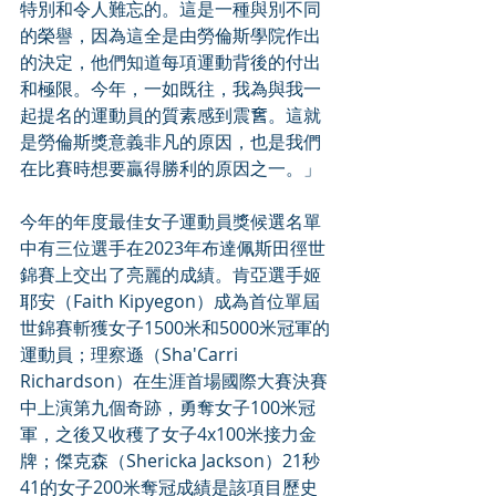
特別和令人難忘的。這是一種與別不同
的榮譽，因為這全是由勞倫斯學院作出
的決定，他們知道每項運動背後的付出
和極限。今年，一如既往，我為與我一
起提名的運動員的質素感到震𡚒。這就
是勞倫斯獎意義非凡的原因，也是我們
在比賽時想要贏得勝利的原因之一。」
今年的年度最佳女子運動員獎候選名單
中有三位選手在2023年布達佩斯田徑世
錦賽上交出了亮麗的成績。肯亞選手姬
耶安（Faith Kipyegon）成為首位單屆
世錦賽斬獲女子1500米和5000米冠軍的
運動員；理察遜（Sha'Carri 
Richardson）在生涯首場國際大賽決賽
中上演第九個奇跡，勇奪女子100米冠
軍，之後又收穫了女子4x100米接力金
牌；傑克森（Shericka Jackson）21秒
41的女子200米奪冠成績是該項目歷史