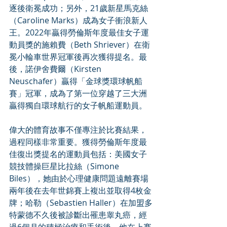
逐後衛冕成功；另外，21歲新星馬克絲
（Caroline Marks）成為女子衝浪新人
王。2022年贏得勞倫斯年度最佳女子運
動員獎的施賴費（Beth Shriever）在衛
冕小輪車世界冠軍後再次獲得提名。最
後，諾伊舍費爾（Kirsten 
Neuschafer）贏得「金球獎環球帆船
賽」冠軍，成為了第一位穿越了三大洲
贏得獨自環球航行的女子帆船運動員。
偉大的體育故事不僅專注於比賽結果，
過程同樣非常重要。獲得勞倫斯年度最
佳復出獎提名的運動員包括：美國女子
競技體操巨星比拉絲（Simone 
Biles），她由於心理健康問題遠離賽場
兩年後在去年世錦賽上複出並取得4枚金
牌；哈勒（Sebastien Haller）在加盟多
特蒙德不久後被診斷出罹患睾丸癌，經