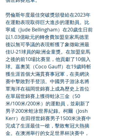
個世錦賽冠軍。
勞倫斯年度最佳突破獎頒發給在2023年
在運動表現取得巨大進步的運動員。比
寧咸（Jude Bellingham）在20歲生日前
以1.03億歐元的轉會費加盟皇家馬德里
後以無可爭議的表現斬獲了象徵歐洲最
佳U-21球員的歐洲金童獎。在加盟皇馬
之後的前10場比賽里，他貢獻了10個入
球。嘉奧芙（Coco Gauff）在19歲時斬
獲生涯首個大滿貫賽事冠軍，在美網決
賽中擊敗對手登頂。中國男子游泳名將
覃海洋在福岡世錦賽上成為歷史上首位
在單屆世錦賽上獲得蛙泳三金（50
米/100米/200米）的運動員，並刷新了
男子200米蛙泳世界紀錄。柯爾（Josh 
Kerr）在田徑世錦賽男子1500米決賽中
完成了生涯最佳一槍，擊敗奪冠大熱摘
金。在澳洲舉行的女足世界杯決賽中，