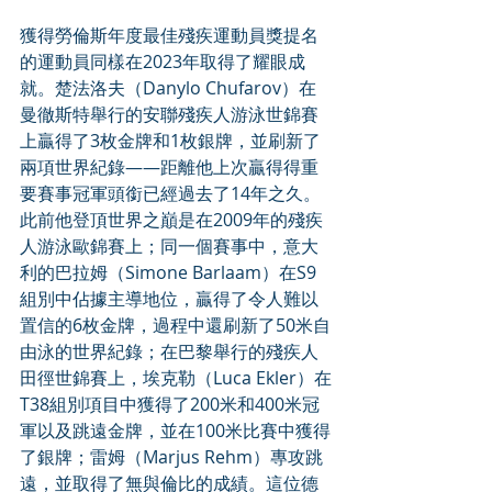
獲得勞倫斯年度最佳殘疾運動員獎提名
的運動員同樣在2023年取得了耀眼成
就。楚法洛夫（Danylo Chufarov）在
曼徹斯特舉行的安聯殘疾人游泳世錦賽
上贏得了3枚金牌和1枚銀牌，並刷新了
兩項世界紀錄——距離他上次贏得得重
要賽事冠軍頭銜已經過去了14年之久。
此前他登頂世界之巔是在2009年的殘疾
人游泳歐錦賽上；同一個賽事中，意大
利的巴拉姆（Simone Barlaam）在S9
組別中佔據主導地位，贏得了令人難以
置信的6枚金牌，過程中還刷新了50米自
由泳的世界紀錄；在巴黎舉行的殘疾人
田徑世錦賽上，埃克勒（Luca Ekler）在
T38組別項目中獲得了200米和400米冠
軍以及跳遠金牌，並在100米比賽中獲得
了銀牌；雷姆（Marjus Rehm）專攻跳
遠，並取得了無與倫比的成績。這位德