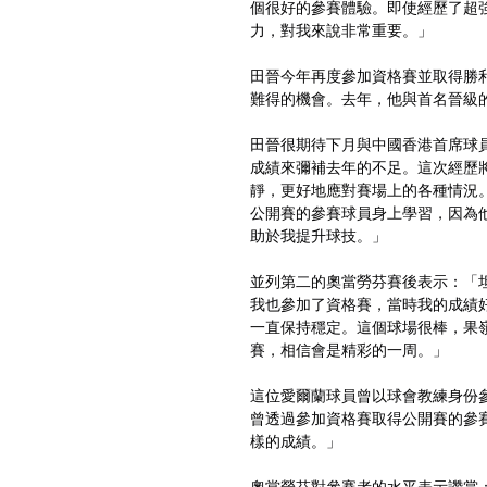
個很好的參賽體驗。即使經歷了超
力，對我來說非常重要。」
田晉今年再度參加資格賽並取得勝
難得的機會。去年，他與首名晉級
田晉很期待下月與中國香港首席球
成績來彌補去年的不足。這次經歷
靜，更好地應對賽場上的各種情況
公開賽的參賽球員身上學習，因為
助於我提升球技。」
並列第二的奧當勞芬賽後表示：「
我也參加了資格賽，當時我的成績
一直保持穩定。這個球場很棒，果
賽，相信會是精彩的一周。」
這位愛爾蘭球員曾以球會教練身份參
曾透過參加資格賽取得公開賽的參
樣的成績。」
奧當勞芬對參賽者的水平表示讚賞