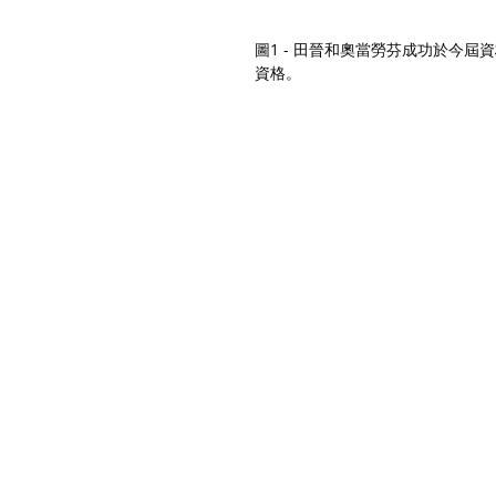
圖1 - 田晉和奧當勞芬成功於今屆
資格。