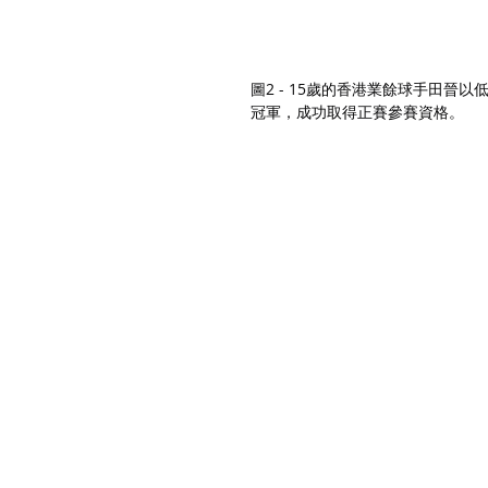
圖2 - 15歲的香港業餘球手田晉
冠軍，成功取得正賽參賽資格。