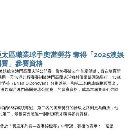
Ho
太區職業球手奧當勞芬 奪得「2025澳娛
開賽」參賽資格
］:「澳娛綜合澳門高爾夫球公開賽」資格賽於去年首度舉辦，旨在培育新
用一天18洞比桿賽賽制於澳門高爾夫球鄉村俱樂部圓滿舉行，15歲
芬（Brian O’Donovan）分別以第一和第二名的成績脫穎而出，
025澳娛綜合澳門高爾夫球公開賽」的參賽資格，成為本屆賽事列強陣
桿的68桿成績奪冠。第二名的奧當勞芬的晉級之路則更為曲折，他
並列第二，最後需要通過一洞附加賽才獲得參賽資格。
年曾於「費度系列賽—香港錦標賽」中奪冠，賽後他表示：「這是一