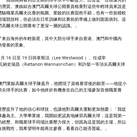
的潛質。澳娛綜合澳門高爾夫球公開賽資格賽對這些年輕球員來說是
體驗職業高爾夫比賽的氛圍。業餘的比賽固然不錯，也有一些規模較
同場競技時，你必須在日常訓練和比賽前的準備上做到面面俱到。這
門高爾夫球公開賽有了更深一層的認識。」
了來自海外的年輕新星，其中大部分球手來自香港、澳門和中國內
勃發展的景象。
16 日至 19 日與韋斯活（Lee Westwood ）、任成宰
·瓦納史瑞昌（Rattanon Wannasrichan）和許龍一等頂尖高爾夫球
的澳門業餘高爾夫球手陳嘉升，他體現了資格賽背後的願景——他從小
頂尖球手的比賽，如今他終於有機會在自己的主場參加首個職業賽
經歷提升了他的信心和球技，也讓他對高爾夫運動更加熱愛：「我從
興趣為主。大學畢業後，我開始更認真地練習高爾夫球，這是我第一
的經歷。和職業球手同場比賽壓力很大，但因為這是我的主場，所以
有挑戰性，我希望明年能再次參賽，看看自己能否晉級。」