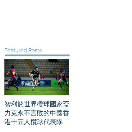
me
News
Albums
Contact
Featured Posts
智利於世界欖球國家盃
「中國人壽（海外）
力克永不言敗的中國香
界女排聯賽香港
港十五人欖球代表隊
2026」第五日賽事 烏
克蘭大勝比利時成功