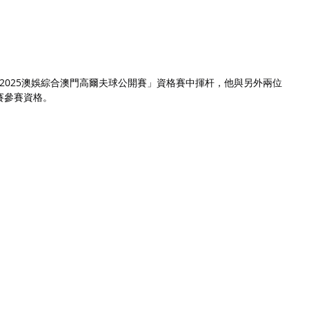
「2025澳娛綜合澳門高爾夫球公開賽」資格賽中揮杆，他與另外兩位
賽參賽資格。