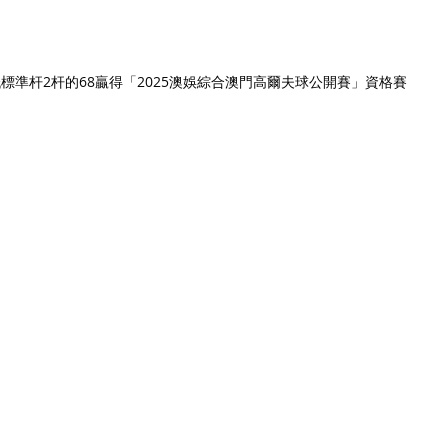
以低標準杆2杆的68贏得「2025澳娛綜合澳門高爾夫球公開賽」資格賽