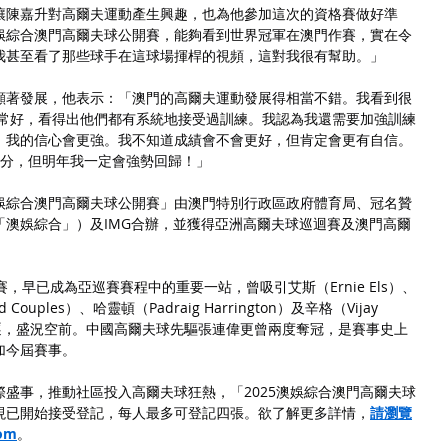
讓陳嘉升對高爾夫運動產生興趣，也為他參加這次的資格賽做好準
娛綜合澳門高爾夫球公開賽，能夠看到世界冠軍在澳門作賽，實在令
我甚至看了那些球手在這球場揮桿的視頻，這對我很有幫助。」
顯著發展，他表示：「澳門的高爾夫運動發展得相當不錯。我看到很
非常好，看得出他們都有系統地接受過訓練。我認為我還需要加強訓練
，我的信心會更強。我不知道成績會不會更好，但肯定會更有自信。
8分，但明年我一定會強勢回歸！」
5澳娛綜合澳門高爾夫球公開賽」由澳門特別行政區政府體育局、冠名贊
「澳娛綜合」）及IMG合辦，並獲得亞洲高爾夫球巡迴賽及澳門高爾
，早已成為亞巡賽賽程中的重要一站，曾吸引艾斯（Ernie Els）、
 Couples）、哈靈頓（Padraig Harrington）及辛格（Vijay 
角逐，盛況空前。中國高爾夫球先驅張連偉更曾兩度奪冠，是賽事史上
加今屆賽事。
盛事，推動社區投入高爾夫球狂熱，「2025澳娛綜合澳門高爾夫球
現已開始接受登記，每人最多可登記四張。欲了解更多詳情，
請瀏覽
om
。