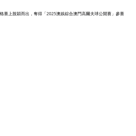
資格賽上脫穎而出，奪得「2025澳娛綜合澳門高爾夫球公開賽」參賽