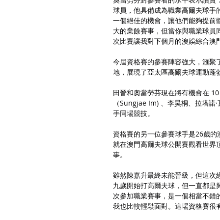
球員，他具備成為職業高爾夫球手
一個絕佳的機會，讓他們能夠提前
大的業餘賽事，但當你與職業球員
次比賽讓我對下個月的澳娛綜合澳
今屆資格賽的參賽陣容強大，滙聚
地，展現了亞太區高爾夫球運動蓬
田晉和奧當勞芬現在將有機會在 10 月 
（Sungjae Im) 、李昊桐、拉塔諾
手同場競技。
資格賽的另一位參賽球手是26歲
就在澳門高爾夫球公開賽觀看世界
事。
雖然陳嘉升最終未能晉級，但這次
九歲開始打高爾夫球，但一直都是
次參加職業賽事，是一個相當不錯
我也比較輕鬆面對。這場資格賽很