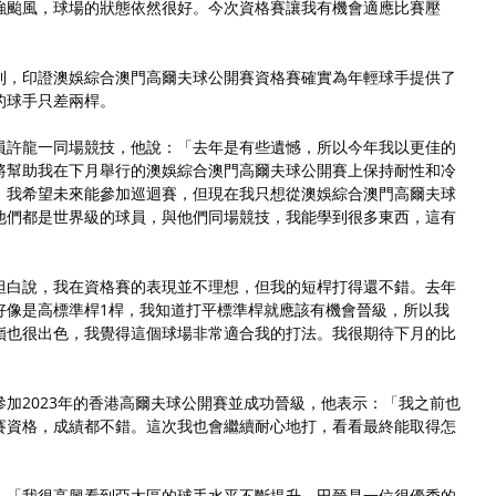
強颱風，球場的狀態依然很好。今次資格賽讓我有機會適應比賽壓
利，印證澳娛綜合澳門高爾夫球公開賽資格賽確實為年輕球手提供了
的球手只差兩桿。
員許龍一同場競技，他說：「去年是有些遺憾，所以今年我以更佳的
將幫助我在下月舉行的澳娛綜合澳門高爾夫球公開賽上保持耐性和冷
。我希望未來能參加巡迴賽，但現在我只想從澳娛綜合澳門高爾夫球
他們都是世界級的球員，與他們同場競技，我能學到很多東西，這有
坦白說，我在資格賽的表現並不理想，但我的短桿打得還不錯。去年
好像是高標準桿1桿，我知道打平標準桿就應該有機會晉級，所以我
嶺也很出色，我覺得這個球場非常適合我的打法。我很期待下月的比
加2023年的香港高爾夫球公開賽並成功晉級，他表示：「我之前也
賽資格，成績都不錯。這次我也會繼續耐心地打，看看最終能取得怎
：「我很高興看到亞太區的球手水平不斷提升。田晉是一位很優秀的