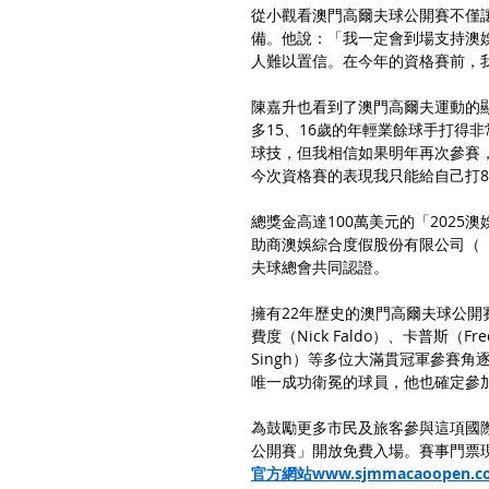
從小觀看澳門高爾夫球公開賽不僅
備。他說：「我一定會到場支持澳
人難以置信。在今年的資格賽前，
陳嘉升也看到了澳門高爾夫運動的
多15、16歲的年輕業餘球手打得
球技，但我相信如果明年再次參賽
今次資格賽的表現我只能給自己打
總獎金高達100萬美元的「202
助商澳娛綜合度假股份有限公司（
夫球總會共同認證。
擁有22年歷史的澳門高爾夫球公開賽
費度（Nick Faldo）、卡普斯（Fred
Singh）等多位大滿貫冠軍參賽
唯一成功衛冕的球員，他也確定參
為鼓勵更多市民及旅客參與這項國際
公開賽」開放免費入場。賽事門票
官方網站www.sjmmacaoopen.c