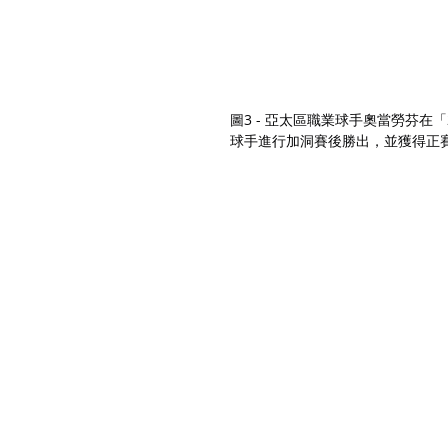
圖3 - 亞太區職業球手奧當勞芬在
球手進行加洞賽後勝出，並獲得正