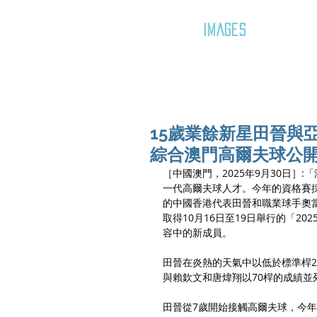
GOZAR
IMAGES
15歲業餘新星田晉與亞
綜合澳門高爾夫球公
［中國澳門，2025年9月30日
一代高爾夫球人才。今年的資格賽採
的中國香港代表田晉和職業球手奧當勞
取得10月16日至19日舉行的「2
容中的新成員。
田晉在炎熱的天氣中以低於標準桿2
與賴欽文和唐煒翔以70桿的成績
田晉從7歲開始接觸高爾夫球，今