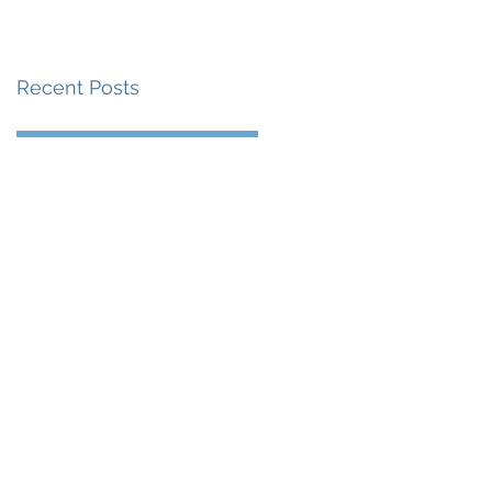
級 加拿大勇挫多明尼
加 中國激戰五局惜負
Recent Posts
意大利