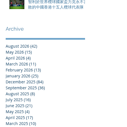
智利於世界欖球國家盃力克永不言
敗的中國香港十五人欖球代表隊
Archive
August 2026
(42)
42 posts
May 2026
(15)
15 posts
April 2026
(4)
4 posts
March 2026
(11)
11 posts
February 2026
(13)
13 posts
January 2026
(25)
25 posts
December 2025
(84)
84 posts
September 2025
(36)
36 posts
August 2025
(8)
8 posts
July 2025
(16)
16 posts
June 2025
(21)
21 posts
May 2025
(4)
4 posts
April 2025
(17)
17 posts
March 2025
(10)
10 posts