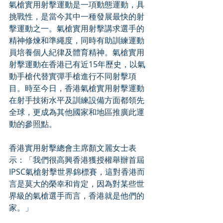
氣槍實用射擊運動是一項動態運動，具
挑戰性，是當今其中一種發展最快的射
擊運動之一。氣槍實用射擊講求選手的
精神修煉和準繩度，同時有助訓練運動
員培養個人紀律及體育精神。氣槍實用
射擊運動在香港已有近15年歷史，以氣
動手槍代替實彈手槍進行不同射擊項
目。時至今日，香港氣槍實用射擊運動
在射手技術水平及訓練設備方面都領先
全球，更成為其他國家和地區推廣此運
動的參照點。
香港實用射擊總會主席顏文麗女士表
示：「我們很高興香港獲授權舉辦首屆
IPSC氣槍射擊世界錦標賽，這對香港而
言是莫大的榮幸和肯定，因為對某些世
界級的氣槍選手而言，香港就是他們的
家。」