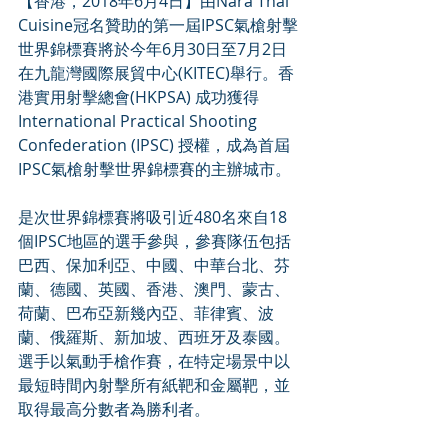
【香港，2018年6月4日】由Nara Thai 
Cuisine冠名贊助的第一屆IPSC氣槍射擊
世界錦標賽將於今年6月30日至7月2日
在九龍灣國際展貿中心(KITEC)舉行。香
港實用射擊總會(HKPSA) 成功獲得
International Practical Shooting 
Confederation (IPSC) 授權，成為首屆
IPSC氣槍射擊世界錦標賽的主辦城市。
是次世界錦標賽將吸引近480名來自18
個IPSC地區的選手參與，參賽隊伍包括
巴西、保加利亞、中國、中華台北、芬
蘭、德國、英國、香港、澳門、蒙古、
荷蘭、巴布亞新幾內亞、菲律賓、波
蘭、俄羅斯、新加坡、西班牙及泰國。
選手以氣動手槍作賽，在特定場景中以
最短時間內射擊所有紙靶和金屬靶，並
取得最高分數者為勝利者。