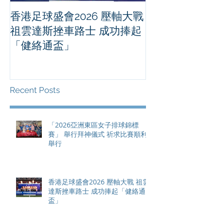
香港足球盛會2026 壓軸大戰
PPA亞洲職業
祖雲達斯挫車路士 成功捧起
1500 - 恒
「健絡通盃」
2026 香港將舉行亞洲首個大
滿貫賽事及 20
總獎金高達 11
Recent Posts
「2026亞洲東區女子排球錦標
賽」 舉行拜神儀式 祈求比賽順利
舉行
香港足球盛會2026 壓軸大戰 祖雲
達斯挫車路士 成功捧起「健絡通
盃」