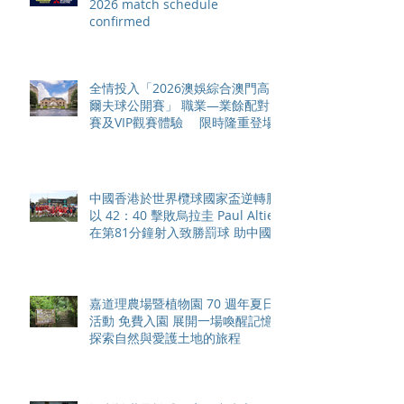
2026 match schedule
confirmed
全情投入「2026澳娛綜合澳門高
爾夫球公開賽」 職業—業餘配對
賽及VIP觀賽體驗 限時隆重登場
中國香港於世界欖球國家盃逆轉勝
以 42：40 擊敗烏拉圭 Paul Altier
在第81分鐘射入致勝罰球 助中國
香港隊在國家盃中取得首勝
嘉道理農場暨植物園 70 週年夏日
活動 免費入園 展開一場喚醒記憶
探索自然與愛護土地的旅程