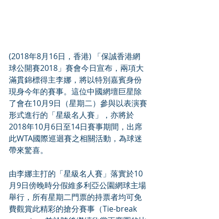
(2018年8月16日，香港) 「保誠香港網
球公開賽2018」賽會今日宣布，兩項大
滿貫錦標得主李娜，將以特別嘉賓身份
現身今年的賽事。這位中國網壇巨星除
了會在10月9日（星期二）參與以表演賽
形式進行的「星級名人賽」，亦將於
2018年10月6日至14日賽事期間，出席
此WTA國際巡迴賽之相關活動，為球迷
帶來驚喜。
由李娜主打的「星級名人賽」落實於10
月9日傍晚時分假維多利亞公園網球主場
舉行，所有星期二門票的持票者均可免
費觀賞此精彩的搶分賽事（Tie-break 