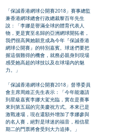
「保誠香港網球公開賽2018」賽事總監
兼香港網球總會行政總裁黎百年先生
說：「李娜是譽滿全球的體育代表人
物，更是實至名歸的亞洲網球開拓者，
我們很高興她願意成為今年『保誠香港
網球公開賽』的特別嘉賓。球迷們要把
握這個難得的機會，就務必親身到現場
感受她高超的球技以及在球場內的魅
力。」
「保誠香港網球公開賽2018」督導委員
會主席周維正先生表示：「今年能邀請
到星級嘉賓李娜大駕光臨，實在是賽事
來到第五屆的完美慶祝方式。本來已是
激戰連場，現在還額外增加了李娜參與
的名人賽，絕對是球迷的福音，相信星
期二的門票將會受到大力追捧。」