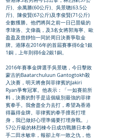
香港隊5名男將今日出擊，林烈棟(57公
斤)、余萬勝(60公斤)、吳景聰(63.5公
斤)、陳俊賢(67公斤)及李俊賢(71公斤)
全數獲勝。他們將與之前一日已晉級的
李瑋洛、文偉義，及3名女將郭海寧、歐
盈盈及曾靜怡一同於周日決賽爭取金
牌。港隊在2016年的首屆賽事得6金1銀
1銅，上年則得6金2銀1銅。
2016年賽事金牌選手吳景聰，今日擊敗
蒙古的Baatarchuluun Gantogtokh殺
入決賽，明天將會與菲律賓的Jakiri 
Ryan爭奪冠軍。他表示：「一如賽前所
料，決賽的對手是這個級別最強的菲律
賓拳手。我會盡全力去打，希望為香港
得贏得金牌。菲律賓的拳手擅長打埋
身，我已做好心理準備要打埋身戰。」
57公斤級的林烈棟今日成功戰勝日本拳
手二田水敏幸，報卻上年一敗之仇，他