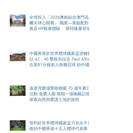
全情投入「2026澳娛綜合澳門高
爾夫球公開賽」 職業—業餘配對
賽及VIP觀賽體驗 限時隆重登場
中國香港於世界欖球國家盃逆轉勝
以 42：40 擊敗烏拉圭 Paul Altier
在第81分鐘射入致勝罰球 助中國
香港隊在國家盃中取得首勝
嘉道理農場暨植物園 70 週年夏日
活動 免費入園 展開一場喚醒記憶
探索自然與愛護土地的旅程
智利於世界欖球國家盃力克永不言
敗的中國香港十五人欖球代表隊