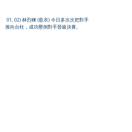
 01, 02) 林烈楝 (藍衣) 今日多次次把對手
推向台柱，成功壓倒對手晉級決賽。