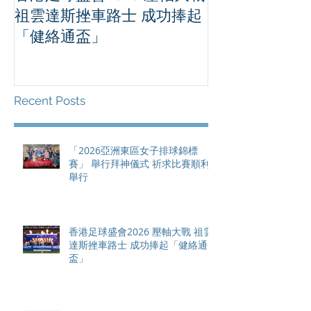
祖雲達斯挫車路士 成功捧起
1500 - 恒
「健絡通盃」
2026 香港將舉行亞洲首個大
滿貫賽事及 20
總獎金高達 11
Recent Posts
「2026亞洲東區女子排球錦標
賽」 舉行拜神儀式 祈求比賽順利
舉行
香港足球盛會2026 壓軸大戰 祖雲
達斯挫車路士 成功捧起「健絡通
盃」