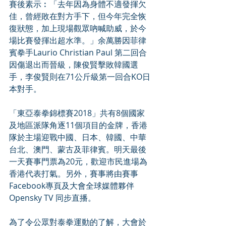
賽後素示︰「去年因為身體不適發揮欠
佳，曾經敗在對方手下，但今年完全恢
復狀態，加上現場觀眾吶喊助威，於今
場比賽發揮出超水準。」余萬勝因菲律
賓拳手Laurio Christian Paul 第二回合
因傷退出而晉級，陳俊賢擊敗韓國選
手，李俊賢則在71公斤級第一回合KO日
本對手。
「東亞泰拳錦標賽2018」共有8個國家
及地區派隊角逐11個項目的金牌，香港
隊於主場迎戰中國、日本、韓國、中華
台北、澳門、蒙古及菲律賓。明天最後
一天賽事門票為20元，歡迎市民進場為
香港代表打氣。另外，賽事將由賽事
Facebook專頁及大會全球媒體夥伴
Opensky TV 同步直播。
為了令公眾對泰拳運動的了解，大會於