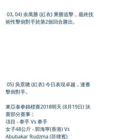
 03, 04) 余萬勝 (紅衣) 乘勝追擊，最終技
術性擊倒對手於第2個回合勝出。
 05) 吳景聰 (紅衣) 今日表現卓越，連番
擊倒對手。
東亞泰拳錦標賽2018明天 (8月19日) 決
賽部分賽事 :
項目 - 拳手 Vs 拳手
女子48公斤 - 郭海寧(香港) Vs 
Abubakar Rudzma (菲律賓)