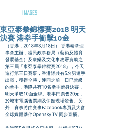
GOZAR
IMAGES
東亞泰拳錦標賽2018 明天
決賽 港拳手衝擊10金
（香港，2018年8月18日） 香港泰拳理
事會主辦，獲民政事務局（藝術及體育
發展基金）及康樂及文化事務署資助之
第三屆「東亞泰拳錦標賽2018」，今天
進行第三日賽事，香港隊共有5名男選手
出戰，獲得全勝，連同之前一日已晉級
的拳手，港隊共有10名拳手躋身決賽，
明天爭取10面金牌。賽事門票售20元，
於城市電腦售票網及伊館現場發售。另
外，賽事將由賽事Facebook專頁及大會
全球媒體夥伴Opensky TV 同步直播。