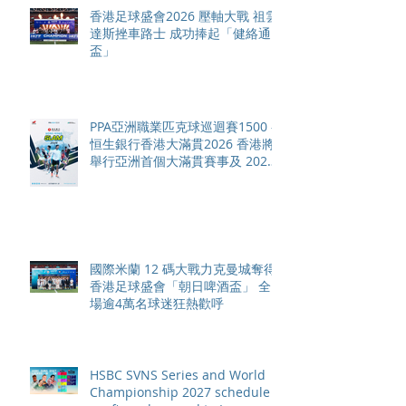
香港足球盛會2026 壓軸大戰 祖雲
達斯挫車路士 成功捧起「健絡通
盃」
PPA亞洲職業匹克球巡迴賽1500 -
恒生銀行香港大滿貫2026 香港將
舉行亞洲首個大滿貫賽事及 2026
賽季最終戰 總獎金高達 110 萬美
元
國際米蘭 12 碼大戰力克曼城奪得
香港足球盛會「朝日啤酒盃」 全
場逾4萬名球迷狂熱歡呼
HSBC SVNS Series and World
Championship 2027 schedule