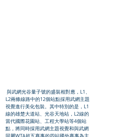
 與武網光谷量子號的盛裝相對應，L1、
L2兩條線路中的12個站點採用武網主題
視覺進行美化包裝。其中特別的是，L1
線的雄楚大道站、光谷天地站，L2線的
當代國際花園站、工程大學站等4個站
點，將同時採用武網主題視覺和與武網
同屬WTA超五賽事的四站國外賽事為主