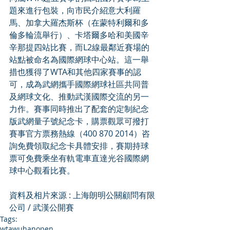
題來進行包裝，向市民介紹意大利羅
馬、加拿大羅杰斯杯（在蒙特利爾和多
倫多輪流舉行）、卡塔爾多哈和美國辛
辛那提四站比賽，而L2線最鄰近賽場的
站點被命名為國際網球中心站。這一舉
措也獲得了WTA和其他四家賽事的認
可，成為武網攜手國際網球社區共同普
及網球文化、推動武漢國際交流的另一
力作。賽事同時推出了配套的定制紀念
版武網量子號紀念卡，購票觀眾可撥打
賽事官方票務熱線（400 870 2014）咨
詢免費領取紀念卡具體安排，賽期持球
票可免費乘坐有軌電車直達光谷國際網
球中心觀看比賽。
資料及相片來源 : 上海朗明公關顧問有限
公司 / 武漢公開賽
Tags:
wta
wuhanopen