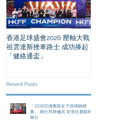
香港足球盛會2026 壓軸大戰
PPA亞洲職業
祖雲達斯挫車路士 成功捧起
1500 - 恒
「健絡通盃」
2026 香港將舉行亞洲首個大
滿貫賽事及 20
總獎金高達 11
Recent Posts
「2026亞洲東區女子排球錦標
賽」 舉行拜神儀式 祈求比賽順利
舉行