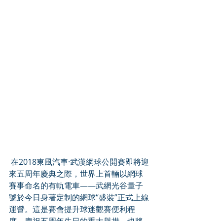
 在2018東風汽車·武漢網球公開賽即將迎
來五周年慶典之際，世界上首輛以網球
賽事命名的有軌電車——武網光谷量子
號於今日身著定制的網球“盛裝”正式上線
運營。這是賽會提升球迷觀賽便利程
度、慶祝五周年生日的重大舉措，也將