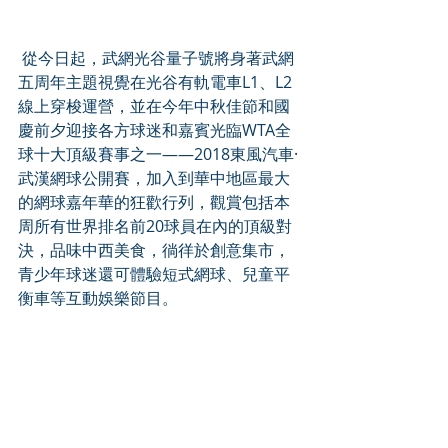
 從今日起，武網光谷量子號將身著武網
五周年主題視覺在光谷有軌電車L1、L2
線上穿梭運營，並在今年中秋佳節和國
慶前夕迎接各方球迷和嘉賓光臨WTA全
球十大頂級賽事之一——2018東風汽車·
武漢網球公開賽，加入到華中地區最大
的網球嘉年華的狂歡行列，觀賞包括本
周所有世界排名前20球員在內的頂級對
決，品味中西美食，徜徉於創意集市，
青少年球迷還可體驗短式網球、兒童平
衡車等互動娛樂節目。