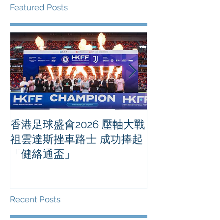
Featured Posts
香港足球盛會2026 壓軸大戰
PPA亞洲職業
祖雲達斯挫車路士 成功捧起
1500 - 恒
「健絡通盃」
2026 香港將舉行亞洲首個大
滿貫賽事及 20
總獎金高達 11
Recent Posts