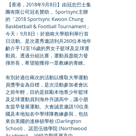
 【香港，2018年9月8日】由冠忠巴士集
團有限公司冠名贊助， Sportsync主辦
的「2018 Sportsync Kwoon Chung 
Baskbetball & Football Tournament」
今天﹝9月8日﹞於嶺南大學順利舉行首
日活動。是次選秀邀請到共260位本地年
齡介乎12至16歲的男女子籃球及足球運
動員。透過分組比賽，運動員盡能力發
揮所長，希望能獲得一眾教練的青睞。
有別於過往兩次的活動以獲取大學運動
員獎學金為目標，是次活動參加者會比
之前年輕，目的是鼓勵本地青少年籃球
及足球運動員到海外升讀高中，讓小朋
友提早發展運動。大會誠意邀請10位美
國及本地知名中學球隊教練參與，包括
來自美國的達林頓學校 (Darlington 
School) 、諾思伍德學院 (Northwood 
Academy) 、沙特克聖瑪麗高中 