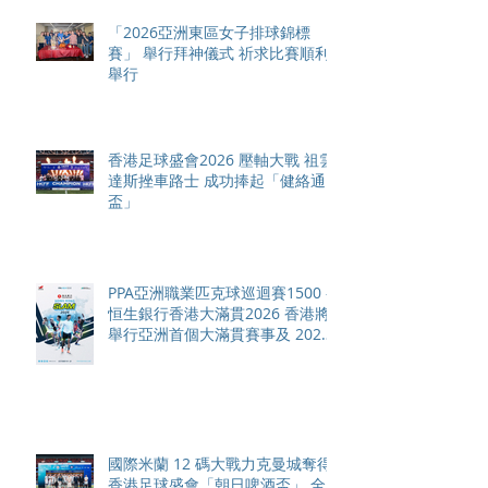
「2026亞洲東區女子排球錦標
賽」 舉行拜神儀式 祈求比賽順利
舉行
香港足球盛會2026 壓軸大戰 祖雲
達斯挫車路士 成功捧起「健絡通
盃」
PPA亞洲職業匹克球巡迴賽1500 -
恒生銀行香港大滿貫2026 香港將
舉行亞洲首個大滿貫賽事及 2026
賽季最終戰 總獎金高達 110 萬美
元
國際米蘭 12 碼大戰力克曼城奪得
香港足球盛會「朝日啤酒盃」 全