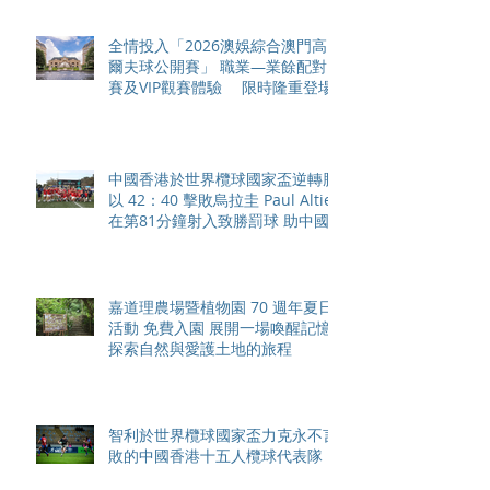
全情投入「2026澳娛綜合澳門高
爾夫球公開賽」 職業—業餘配對
賽及VIP觀賽體驗 限時隆重登場
中國香港於世界欖球國家盃逆轉勝
以 42：40 擊敗烏拉圭 Paul Altier
在第81分鐘射入致勝罰球 助中國
香港隊在國家盃中取得首勝
嘉道理農場暨植物園 70 週年夏日
活動 免費入園 展開一場喚醒記憶
探索自然與愛護土地的旅程
智利於世界欖球國家盃力克永不言
敗的中國香港十五人欖球代表隊