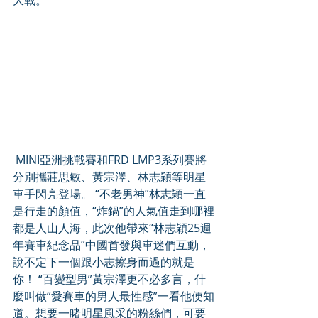
大戰。
 MINI亞洲挑戰賽和FRD LMP3系列賽將
分別攜莊思敏、黃宗澤、林志穎等明星
車手閃亮登場。 “不老男神”林志穎一直
是行走的顏值，“炸鍋”的人氣值走到哪裡
都是人山人海，此次他帶來“林志穎25週
年賽車紀念品”中國首發與車迷們互動，
說不定下一個跟小志擦身而過的就是
你！ “百變型男”黃宗澤更不必多言，什
麼叫做“愛賽車的男人最性感”一看他便知
道。想要一睹明星風采的粉絲們，可要