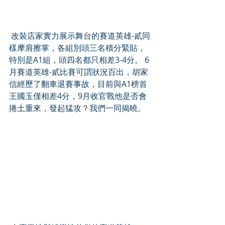
 改裝店家實力展示舞台的賽道英雄-貳同
樣摩肩擦掌，各組別頭三名積分緊貼，
特別是A1組，頭四名都只相差3-4分。 6
月賽道英雄-貳比賽可謂狀況百出，胡家
信經歷了翻車退賽事故，目前與A1榜首
王國玉僅相差4分，9月收官戰他是否會
捲土重來，發起猛攻？我們一同揭曉。