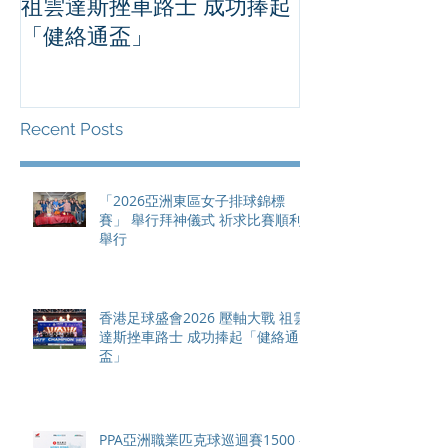
祖雲達斯挫車路士 成功捧起
1500 - 恒
「健絡通盃」
2026 香港將舉行亞洲首個大
滿貫賽事及 20
總獎金高達 11
Recent Posts
「2026亞洲東區女子排球錦標
賽」 舉行拜神儀式 祈求比賽順利
舉行
香港足球盛會2026 壓軸大戰 祖雲
達斯挫車路士 成功捧起「健絡通
盃」
PPA亞洲職業匹克球巡迴賽1500 -