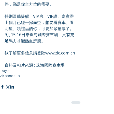
停，滿足你全方位的需要。
特別溫馨提醒，VIP房、VIP證、嘉賓證
上個月已經一掃而空，想要看賽車、看
明星、領禮品的你，可要加緊搶票了。 
9月15-16日來珠海國際賽車場，只有充
足馬力才能熱血沸騰。
欲了解更多信息請登陸www.zic.com.cn
資料及相片來源 : 珠海國際賽車場
Tags:
zic
pandelta