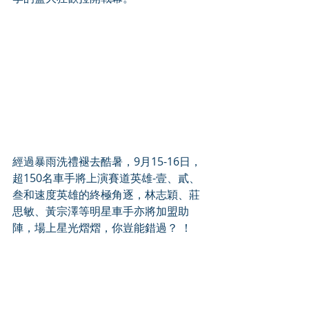
經過暴雨洗禮褪去酷暑，9月15-16日，
超150名車手將上演賽道英雄-壹、貳、
叁和速度英雄的終極角逐，林志穎、莊
思敏、黃宗澤等明星車手亦將加盟助
陣，場上星光熠熠，你豈能錯過？ ！