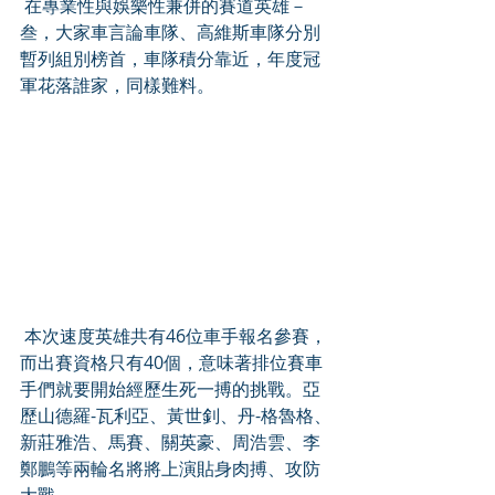
 在專業性與娛樂性兼併的賽道英雄－
叁，大家車言論車隊、高維斯車隊分別
暫列組別榜首，車隊積分靠近，年度冠
軍花落誰家，同樣難料。
 本次速度英雄共有46位車手報名參賽，
而出賽資格只有40個，意味著排位賽車
手們就要開始經歷生死一搏的挑戰。亞
歷山德羅-瓦利亞、黃世釗、丹-格魯格、
新莊雅浩、馬賽、關英豪、周浩雲、李
鄭鵬等兩輪名將將上演貼身肉搏、攻防