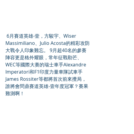
 6月賽道英雄-壹，方駿宇、Wiser 
Massimiliano、Julio Acosta的精彩攻防
大戰令人印象難忘。 9月超40名的參賽
陣容更是格外耀眼，常年征戰勒芒、
WEC等國際大賽的瑞士車手Alexandre 
Imperatori和F1印度力量車隊試車手
James Rossiter等都將首次前來攪局，
誰將會問鼎賽道英雄-壹年度冠軍？賽果
難測啊！