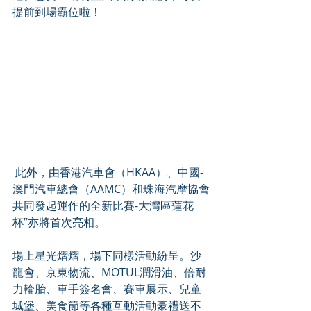
提前到場霸位啦！
 此外，由香港汽車會（HKAA）、中國-
澳門汽車總會（AAMC）和珠海汽摩協會
共同發起運作的全新比賽-大灣區蓮花
杯”亦將首次亮相。
場上星光熠熠，場下同樣活動紛呈。沙
龍會、京東物流、MOTUL潤滑油、倍耐
力輪胎、車手簽名會、賽車展示、兒童
城堡、美食節等各種互動活動豪禮送不