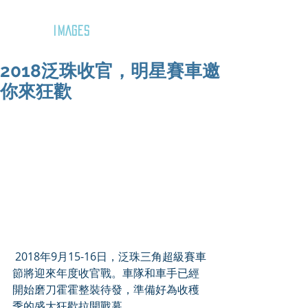
GOZAR
IMAGES
2018泛珠收官，明星賽車邀
你來狂歡
 2018年9月15-16日，泛珠三角超級賽車
節將迎來年度收官戰。車隊和車手已經
開始磨刀霍霍整裝待發，準備好為收穫
季的盛大狂歡拉開戰幕。