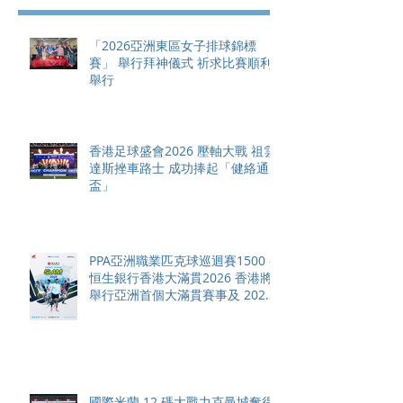
「2026亞洲東區女子排球錦標
賽」 舉行拜神儀式 祈求比賽順利
舉行
香港足球盛會2026 壓軸大戰 祖雲
達斯挫車路士 成功捧起「健絡通
盃」
PPA亞洲職業匹克球巡迴賽1500 -
恒生銀行香港大滿貫2026 香港將
舉行亞洲首個大滿貫賽事及 2026
賽季最終戰 總獎金高達 110 萬美
元
國際米蘭 12 碼大戰力克曼城奪得