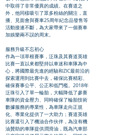
中取得了非常優異的成績。在賽道之
外，他同樣吸引了眾多粉絲的關注，直
播、見面會與賽車25周年紀念品發售等
活動接連不斷，為大家帶來了一個賽車
加娛樂兩不誤的周末。
服務升級不忘初心
作為一項草根賽事，泛珠及其賽道英雄
比賽一直以來都堅持以車迷和車隊為中
心，將國際最先進的經驗和ZIC最前沿的
探索運用到比賽中去，確保比賽精彩、
確保賽事公平、公正和低門檻。2018年
泛珠引入了單一輪胎，大幅降低了參賽
車隊的資金壓力、同時確保了輪胎技術
數據服務的專業性，為車隊走向正規
化、專業化提供了一大助力；賽道英雄
比賽還引入了機油合作伙伴，為沒有機
油贊助的車隊提供潤滑油，既為汽車部