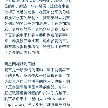
也升級為“速度英雄”系列賽，力求打造自
己的IP。經過一年的發展，這些賽事都
取得了長足的進步：在更加公平的分組
和技術規范的限制下，賽道英雄系列賽
各個組別的競爭更加激烈，比賽更加精
彩。更多的競爭、更精彩的比賽，吸引
了更多的車手和賽車參與到這個賽事中
來。春夏秋三季比賽，報名參賽的車手
和賽車人數穩步增長，給整個比賽帶來
了更多的活力和自信。
明星閃耀精彩不斷
賽車是一項激情的運動，離不開明星車
手的參與。泛珠作為一項草根賽事，在
造就車迷自己的明星的同時，也吸引到
了眾多國際級明星車手的參與。今年一
直征戰賽道英雄壹的F1試車手方駿宇、
勒芒著名車手亞歷山大（Alexandre 
Imperatori）等，都對泛珠賽道英雄系