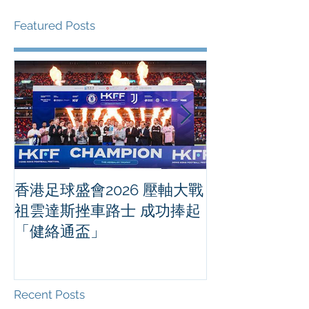
Featured Posts
香港足球盛會2026 壓軸大戰
PPA亞洲職業
祖雲達斯挫車路士 成功捧起
1500 - 恒
「健絡通盃」
2026 香港將舉行亞洲首個大
滿貫賽事及 20
總獎金高達 11
Recent Posts