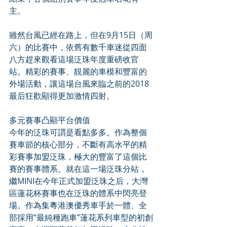
主。
雖然台風已經在路上，但在9月15日（周
六）的比賽中，依舊有數千車迷從四面
八方趕來觀看這場泛珠年度重磅收官
站。精彩的賽事、靚麗的車模和豐富的
外場活動，讓這場台風來臨之前的2018
最后狂歡顯得更加激情四射。
多元賽事凸顯平台價值
今年的泛珠可謂是看點多多。作為整個
賽車節的核心部分，不斷有高水平的精
彩賽事加盟泛珠，極大的豐富了這個比
賽的賽事體系。就在這一場泛珠分站，
繼MINI在今年正式加盟泛珠之后，大灣
區蓮花杯賽事也在泛珠的體系中閃亮登
場。作為集粵港澳優秀車手於一體、全
部採用“最純種跑車”蓮花系列車型的初創