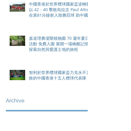
中國香港於世界欖球國家盃逆轉勝
以 42：40 擊敗烏拉圭 Paul Altier
在第81分鐘射入致勝罰球 助中國
香港隊在國家盃中取得首勝
嘉道理農場暨植物園 70 週年夏日
活動 免費入園 展開一場喚醒記憶
探索自然與愛護土地的旅程
智利於世界欖球國家盃力克永不言
敗的中國香港十五人欖球代表隊
Archive
August 2026
(42)
42 posts
May 2026
(15)
15 posts
April 2026
(4)
4 posts