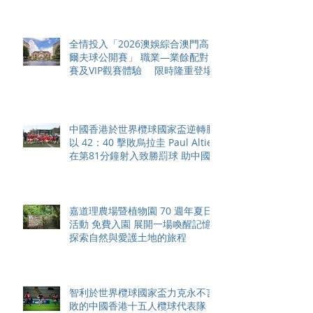
全情投入「2026澳娛綜合澳門高
爾夫球公開賽」 職業—業餘配對
賽及VIP觀賽體驗 限時隆重登場
中國香港於世界欖球國家盃逆轉勝
以 42：40 擊敗烏拉圭 Paul Altier
在第81分鐘射入致勝罰球 助中國
香港隊在國家盃中取得首勝
嘉道理農場暨植物園 70 週年夏日
活動 免費入園 展開一場喚醒記憶
探索自然與愛護土地的旅程
智利於世界欖球國家盃力克永不言
敗的中國香港十五人欖球代表隊