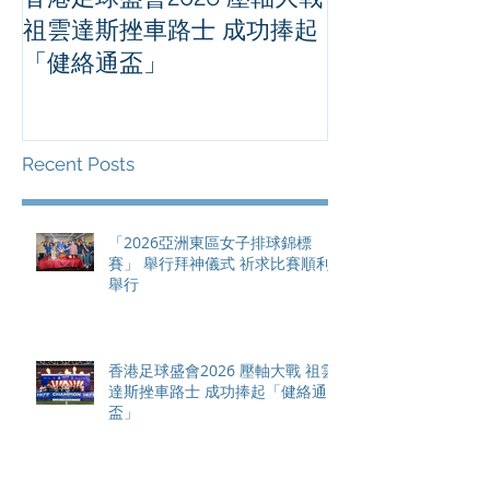
祖雲達斯挫車路士 成功捧起
1500 - 恒
「健絡通盃」
2026 香港將舉行亞洲首個大
滿貫賽事及 20
總獎金高達 11
Recent Posts
「2026亞洲東區女子排球錦標
賽」 舉行拜神儀式 祈求比賽順利
舉行
香港足球盛會2026 壓軸大戰 祖雲
達斯挫車路士 成功捧起「健絡通
盃」