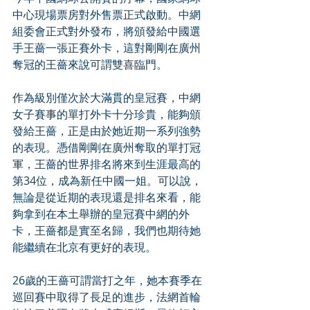
中心現場票房對外售票正式啟動。中網
組委會正式對外發布，將頒發給中國選
手王薔一張正賽外卡，這對剛剛在廣州
奪冠的王薔來說可謂雙喜臨門。
作為級別僅次於大滿貫的皇冠賽，中網
女子賽事的單打外卡十分珍貴，能夠頒
發給王薔，正是由於她近期一系列強勢
的表現。憑借剛剛在廣州奪取的單打冠
軍，王薔的世界排名將來到生涯最高的
第34位，成為新任中國一姐。可以說，
無論是從近期的表現還是排名來看，能
夠拿到在本土舉辦的皇冠賽中網的外
卡，王薔都是實至名歸，我們也期待她
能繼續在北京有更好的表現。
26歲的王薔可謂當打之年，她本賽季在
巡回賽中取得了長足的進步，法網首輪