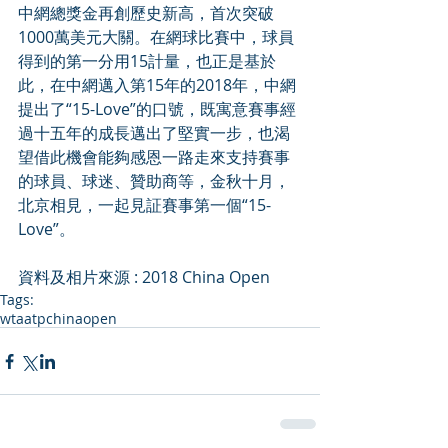
中網總獎金再創歷史新高，首次突破
1000萬美元大關。在網球比賽中，球員
得到的第一分用15計量，也正是基於
此，在中網邁入第15年的2018年，中網
提出了“15-Love”的口號，既寓意賽事經
過十五年的成長邁出了堅實一步，也渴
望借此機會能夠感恩一路走來支持賽事
的球員、球迷、贊助商等，金秋十月，
北京相見，一起見証賽事第一個“15-
Love”。
資料及相片來源 : 2018 China Open
Tags:
wta
atp
chinaopen