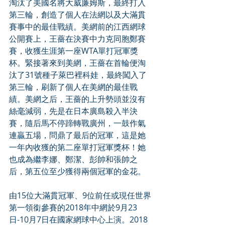
淘汰了美國名將大威廉姆斯，最終打入
第三輪，創造了個人在法網以及大滿貫
賽事中的最佳戰績。美網前的江西網球
公開賽上，王薔在決賽中力克同胞鄭賽
賽，收獲生涯第一座WTA單打冠軍獎
杯。緊接著來到美網，王薔在首輪便淘
汰了31號種子萊巴裡科娃，最終闖入了
第三輪，刷新了個人在美網的最佳戰
績。美網之后，王薔的上升勢頭並沒有
絲毫減弱，先是在日本廣島殺入半決
賽，隨后馬不停蹄轉戰廣州，一鼓作氣
連贏五場，問鼎了最后的冠軍，這是她
一年內收獲的第二座單打冠軍獎杯！她
也成為繼李娜、鄭潔、彭帥和張帥之
后，第五位至少獲得兩個冠軍的金花。
由15位大滿貫冠軍、9位前任或現任世界
第一領銜參賽的2018年中網於9月23
日-10月7日在國家網球中心上演。2018