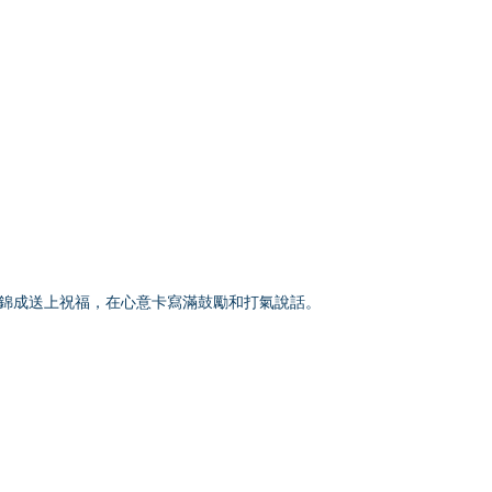
為姚錦成送上祝福，在心意卡寫滿鼓勵和打氣說話。