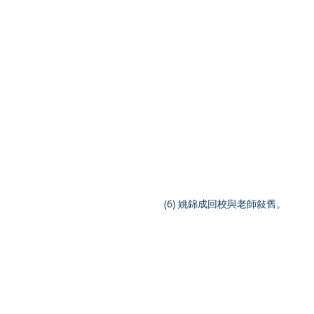
 (6) 姚錦成回校與老師敍舊。