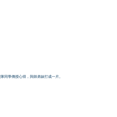
學的校隊同學傳授心得，與師弟妹打成一片。