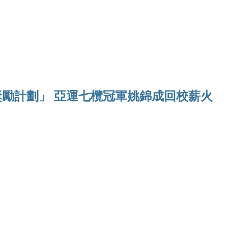
Ho
勵計劃」 亞運七欖冠軍姚錦成回校薪火