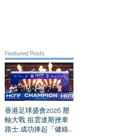
me
News
Albums
Contact
Featured Posts
香港足球盛會2026 壓
PPA亞洲職業匹克球
軸大戰 祖雲達斯挫車
迴賽1500 - 恒生銀行
路士 成功捧起「健絡
香港大滿貫2026 香港
通盃」
將舉行亞洲首個大滿