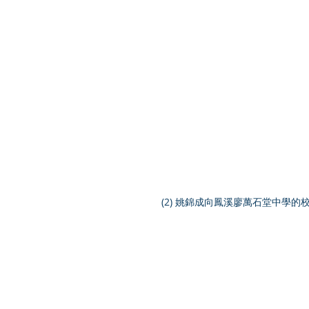
 (2) 姚錦成向鳳溪廖萬石堂中