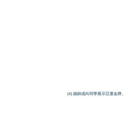
 (4) 姚錦成向同學展示亞運金牌。