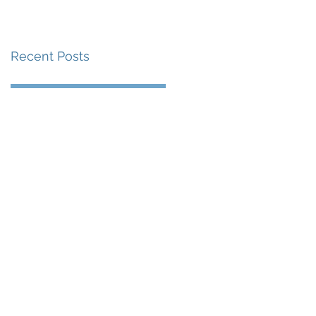
賽事及 2026 賽季最
戰 總獎金高達 110 萬
Recent Posts
美元