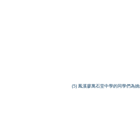
(5) 鳳溪廖萬石堂中學的同學們