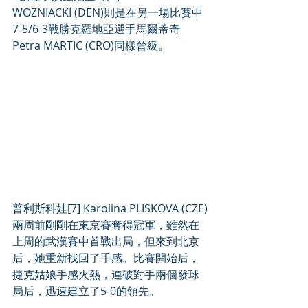
WOZNIACKI (DEN)則是在另一場比賽中
7-5/6-3戰勝克羅地亞選手馬爾蒂奇
Petra MARTIC (CRO)同樣晉級。 　
普利斯科娃[7] Karolina PLISKOVA (CZE)
兩周前剛剛在東京賽奪得冠軍，雖然在
上周的武漢賽中首戰出局，但來到北京
后，她重新找回了手感。比賽開始后，
捷克姑娘手感火熱，連破對手兩個發球
局后，迅速建立了5-0的領先。