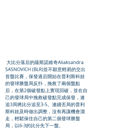
 大比分落后的薩斯諾維奇Aliaksandra 
SASNOVICH (BLR)並不願意輕易的交出
首盤比賽，保發過后開始在普利斯科娃
的發球勝盤局反扑，挽救了兩個盤點
后，在第2個破發點上實現回破，並在自
己的發球局中挽救破發點完成保發，連
追3局將比分追至3-5。連續丟局的普利
斯科娃及時做出調整，沒有再讓機會溜
走，輕鬆保住自己的第二個發球勝盤
局，以6-3的比分先下一盤。