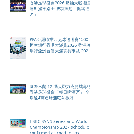
香港足球盛會2026 壓軸大戰 祖雲
達斯挫車路士 成功捧起「健絡通
盃」
PPA亞洲職業匹克球巡迴賽1500 -
恒生銀行香港大滿貫2026 香港將
舉行亞洲首個大滿貫賽事及 2026
賽季最終戰 總獎金高達 110 萬美
元
國際米蘭 12 碼大戰力克曼城奪得
香港足球盛會「朝日啤酒盃」 全
場逾4萬名球迷狂熱歡呼
HSBC SVNS Series and World
Championship 2027 schedule
confirmed as road to Los