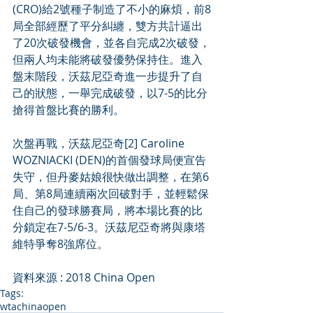
(CRO)給2號種子制造了不小的麻煩，前8
局全部經歷了平分糾纏，雙方共計逼出
了20次破發機會，並各自完成2次破發，
但兩人均未能將破發優勢保持住。進入
盤末階段，沃茲尼亞奇進一步提升了自
己的狀態，一舉完成破發，以7-5的比分
搶得首盤比賽的勝利。
次盤再戰，沃茲尼亞奇[2] Caroline 
WOZNIACKI (DEN)的首個發球局便宣告
失守，但丹麥姑娘很快做出調整，在第6
局、第8局連續兩次回破對手，並輕鬆保
住自己的發球勝賽局，將本場比賽的比
分鎖定在7-5/6-3。沃茲尼亞奇將與康塔
維特爭奪8強席位。
資料來源 : 2018 China Open
Tags:
wta
chinaopen