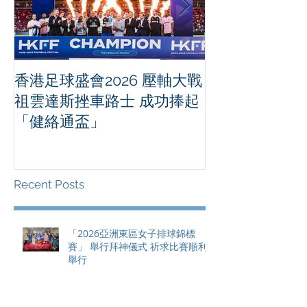
香港足球盛會2026 壓軸大戰
PPA亞洲職業
祖雲達斯挫車路士 成功捧起
1500 - 恒
「健絡通盃」
2026 香港將舉行亞洲首個大
滿貫賽事及 20
總獎金高達 11
Recent Posts
「2026亞洲東區女子排球錦標
賽」 舉行拜神儀式 祈求比賽順利
舉行