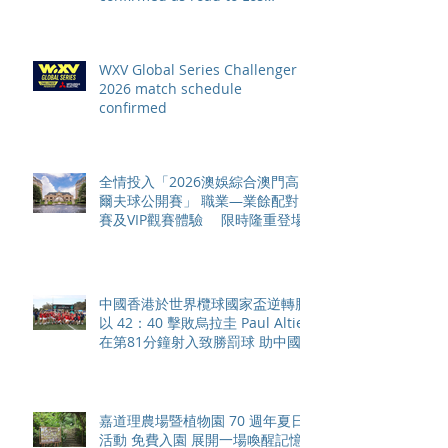
Angeles 2028 gathers pace
WXV Global Series Challenger
2026 match schedule
confirmed
全情投入「2026澳娛綜合澳門高
爾夫球公開賽」 職業—業餘配對
賽及VIP觀賽體驗 限時隆重登場
中國香港於世界欖球國家盃逆轉勝
以 42：40 擊敗烏拉圭 Paul Altier
在第81分鐘射入致勝罰球 助中國
香港隊在國家盃中取得首勝
嘉道理農場暨植物園 70 週年夏日
活動 免費入園 展開一場喚醒記憶