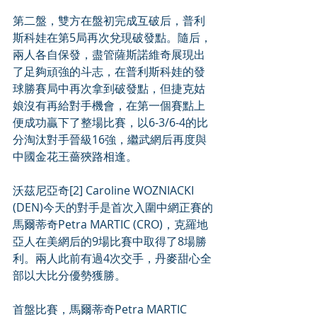
第二盤，雙方在盤初完成互破后，普利
斯科娃在第5局再次兌現破發點。隨后，
兩人各自保發，盡管薩斯諾維奇展現出
了足夠頑強的斗志，在普利斯科娃的發
球勝賽局中再次拿到破發點，但捷克姑
娘沒有再給對手機會，在第一個賽點上
便成功贏下了整場比賽，以6-3/6-4的比
分淘汰對手晉級16強，繼武網后再度與
中國金花王薔狹路相逢。
沃茲尼亞奇[2] Caroline WOZNIACKI 
(DEN)今天的對手是首次入圍中網正賽的
馬爾蒂奇Petra MARTIC (CRO)，克羅地
亞人在美網后的9場比賽中取得了8場勝
利。兩人此前有過4次交手，丹麥甜心全
部以大比分優勢獲勝。
首盤比賽，馬爾蒂奇Petra MARTIC 