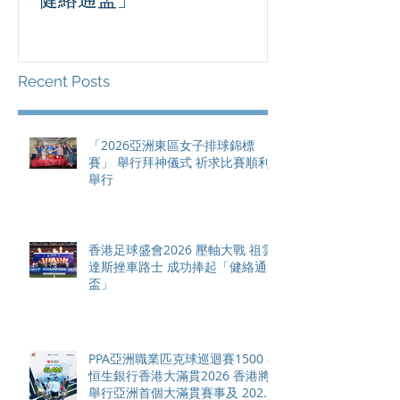
滿貫賽事及 20
總獎金高達 11
Recent Posts
「2026亞洲東區女子排球錦標
賽」 舉行拜神儀式 祈求比賽順利
舉行
香港足球盛會2026 壓軸大戰 祖雲
達斯挫車路士 成功捧起「健絡通
盃」
PPA亞洲職業匹克球巡迴賽1500 -
恒生銀行香港大滿貫2026 香港將
舉行亞洲首個大滿貫賽事及 2026