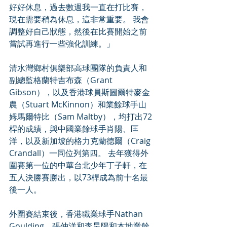
好好休息，過去數週我一直在打比賽，
現在需要稍為休息，這非常重要。 我會
調整好自己狀態，然後在比賽開始之前
嘗試再進行一些強化訓練。」
清水灣鄉村俱樂部高球團隊的負責人和
副總監格蘭特吉布森（Grant 
Gibson），以及香港球員斯圖爾特麥金
農（Stuart McKinnon）和業餘球手山
姆馬爾特比（Sam Maltby），均打出72
桿的成績，與中國業餘球手肖陽、匡
洋，以及新加坡的格力克蘭德爾（Craig 
Crandall）一同位列第四。 去年獲得外
圍賽第一位的中華台北少年丁子軒，在
五人決勝賽勝出，以73桿成為前十名最
後一人。
外圍賽結束後，香港職業球手Nathan 
Goulding，張仲洋和李昊陽和本地業餘