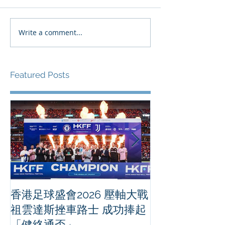
Write a comment...
Featured Posts
香港足球盛會2026 壓軸大戰
PPA亞洲職業
祖雲達斯挫車路士 成功捧起
1500 - 恒
「健絡通盃」
2026 香港將舉行亞洲首個大