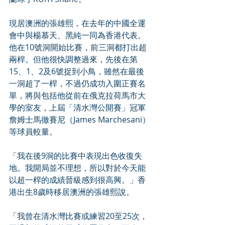
現居澳洲的張雄熙，在去年的中國全運
會中與楊慕天、黑純一同為香港代表。
他在10號洞開始比賽，前三洞都打出超
兩桿。但他很快調整過來，先後在第
15、1、2及6號捉到小鳥，雖然在最後
一洞超了一桿，不過仍成功入圍正賽名
單，將與包括他從前在俄克拉荷馬市大
學的室友，上屆「清水灣公開賽」冠軍
詹姆士馬徹賽尼（James Marchesani）
等球員較量。
「我在後9洞的比賽中表現出色收復失
地。我開局並不理想，所以對於今天能
以超一桿的成績晉級感到很高興。」香
港出生8歲時移居澳洲的張雄熙說。
「我曾在清水灣比賽或練習20至25次，