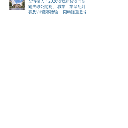
全情投入「2026澳娛綜合澳門高
爾夫球公開賽」 職業—業餘配對
賽及VIP觀賽體驗 限時隆重登場
中國香港於世界欖球國家盃逆轉勝
以 42：40 擊敗烏拉圭 Paul Altier
在第81分鐘射入致勝罰球 助中國
香港隊在國家盃中取得首勝
嘉道理農場暨植物園 70 週年夏日
活動 免費入園 展開一場喚醒記憶
探索自然與愛護土地的旅程
智利於世界欖球國家盃力克永不言
敗的中國香港十五人欖球代表隊