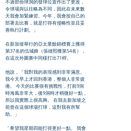
不過部份球洞的發球位置作出了更改，
令球場與以往略為不同，因此在未來數
天我會加緊練習。今年，我會按自己的
部署去比賽，就是打得有侵略性並且妥
善執行計劃。」
在新加坡舉行的亞太業餘錦標賽上獲得
第37名的伍城鋒（張雄熙獲第54名），
在這次外圍賽中同樣打出71桿。
他說，「我對我的表現感到非常滿意。
我今天早上才回到香港，整個人非常疲
倦。 今天的比賽很有挑戰性，打前9洞
時海風非常大，後9洞時才稍微好一點，
所以我實際上很高興。 在我去新加坡之
前曾在這個球場打球，這對我有所幫
助。」
「希望我星期四能打得更好一點。 我會