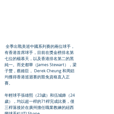
 全季出戰美巡中國系列賽的兩位球手，
有香港首席球手，目前在獎金榜排名第
七位的楊慕天，以及香港排名第二的黑
純一。而史都華（James Stewart），梁
子豐，蔡維臣， Derek Cheung 和周錇
均獲得香港巡迴賽的豁免資格直入正
賽。
年輕球手張雄熙（23歲）和伍城鋒（24
歲），均以超一桿的71桿完成比賽，僅
三桿落後於在廣州擔任職業教練的紐西
蘭球手KUITI Shane。