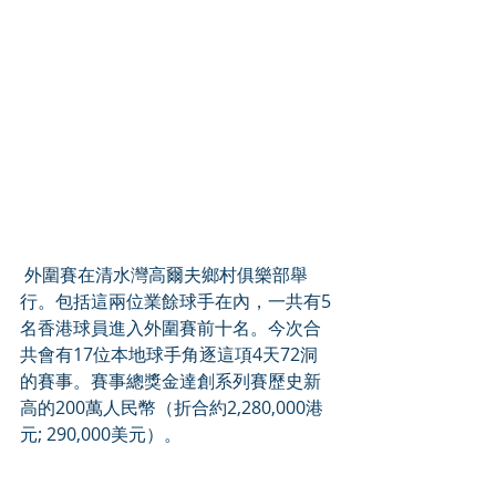
 外圍賽在清水灣高爾夫鄉村俱樂部舉
行。包括這兩位業餘球手在內，一共有5
名香港球員進入外圍賽前十名。今次合
共會有17位本地球手角逐這項4天72洞
的賽事。賽事總獎金達創系列賽歷史新
高的200萬人民幣（折合約2,280,000港
元; 290,000美元）。