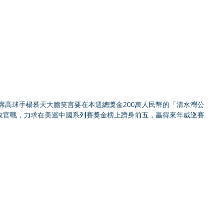
收官戰，力求在美巡中國系列賽獎金榜上躋身前五，贏得來年威巡賽