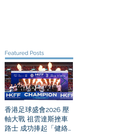
me
News
Albums
Contact
Featured Posts
香港足球盛會2026 壓
PPA亞洲職業匹克球
軸大戰 祖雲達斯挫車
迴賽1500 - 恒生銀行
路士 成功捧起「健絡
香港大滿貫2026 香港
通盃」
將舉行亞洲首個大滿