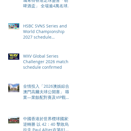
城奪得香港足球盛會「朝日
啤酒盃」 全場逾4萬名球迷
狂熱歡呼
HSBC SVNS Series and
World Championship
2027 schedule
confirmed as road to Los
Angeles 2028 gathers
pace
WXV Global Series
Challenger 2026 match
schedule confirmed
全情投入「2026澳娛綜合
澳門高爾夫球公開賽」 職
業—業餘配對賽及VIP觀賽
體驗 限時隆重登場
中國香港於世界欖球國家盃
逆轉勝 以 42：40 擊敗烏
拉圭 Paul Altier在第81分