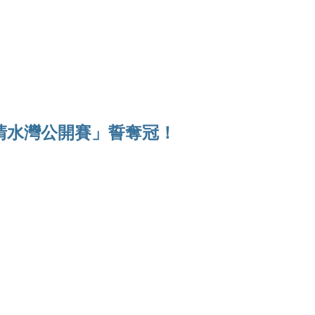
Ho
清水灣公開賽」誓奪冠！