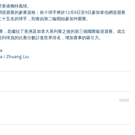
受香港獨特風情。
巡迴賽的參賽資格；前十球手將於12月6日至9日參加韋伯網巡迴賽
二十五名的球手，則會由第二輪開始參加外圍賽。
列賽，是繼拉丁美洲及加拿大系列賽之後的第三個國際級巡迴賽。成立
前列球員的比賽分數計進世界排名，增加賽事的吸引力。
a
 / Zhuang Liu