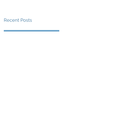
賽事及 2026 賽季最
戰 總獎金高達 110 萬
Recent Posts
美元