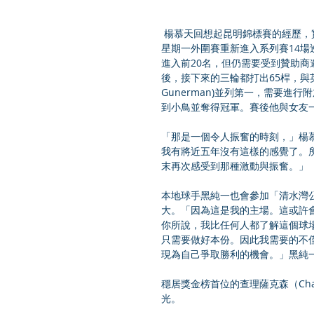
 楊慕天回想起昆明錦標賽的經歷，實在一波三折。他在美巡中國系列賽﹣國際外圍賽中失利後，再通過
星期一外圍賽重新進入系列賽14場
進入前20名，但仍需要受到贊助商
後，接下來的三輪都打出65桿，與英國的卡
Gunerman)並列第一，需要進
到小鳥並奪得冠軍。賽後他與女友
「那是一個令人振奮的時刻，」楊慕
我有將近五年沒有這樣的感覺了。
末再次感受到那種激動與振奮。」
本地球手黑純一也會參加「清水灣
大。「因為這是我的主場。這或許
你所說，我比任何人都了解這個球
只需要做好本份。因此我需要的不
現為自己爭取勝利的機會。」黑純一
穩居獎金榜首位的查理薩克森（Cha
光。