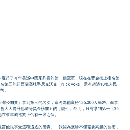
排名第五的紐西蘭高球手尼克沃克（Nick Voke）還有超過10萬人民
民幣。
灣公開賽」拿到第三的名次，這將為他贏得136,000人民幣。而拿
，這會大大提升他躋身獎金榜前五的可能性。然而，只有拿到第一（36
他在來年威巡賽上佔有一席之位。
坦言他很享受這種追逐的感覺。「我認為獲勝不僅需要高超的技術，