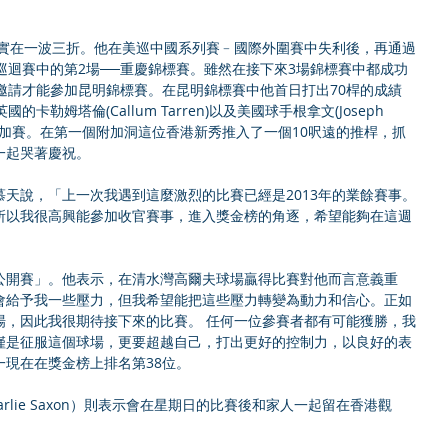
巡迴賽中的第2場──重慶錦標賽。雖然在接下來3場錦標賽中都成功
邀請才能參加昆明錦標賽。在昆明錦標賽中他首日打出70桿的成績
勒姆塔倫(Callum Tarren)以及美國球手根拿文(Joseph 
行附加賽。在第一個附加洞這位香港新秀推入了一個10呎遠的推桿，抓
一起哭著慶祝。
天說，「上一次我遇到這麼激烈的比賽已經是2013年的業餘賽事。
所以我很高興能參加收官賽事，進入獎金榜的角逐，希望能夠在這週
公開賽」。他表示，在清水灣高爾夫球場贏得比賽對他而言意義重
會給予我一些壓力，但我希望能把這些壓力轉變為動力和信心。正如
場，因此我很期待接下來的比賽。 任何一位參賽者都有可能獲勝，我
僅是征服這個球場，更要超越自己，打出更好的控制力，以良好的表
現在在獎金榜上排名第38位。
rlie Saxon）則表示會在星期日的比賽後和家人一起留在香港觀