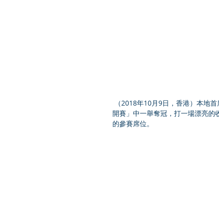
 （2018年10月9日，香港）本地首席高球手楊慕天大膽笑言要在本週總獎金200萬人民幣的「清水灣公
開賽」中一舉奪冠，打一場漂亮的
的參賽席位。