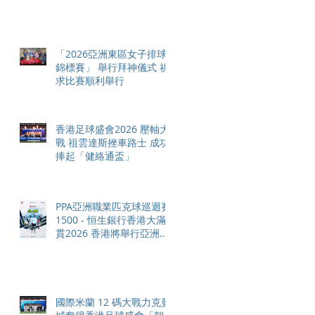
「2026亞洲東區女子排球
錦標賽」 舉行拜神儀式 祈
求比賽順利舉行
香港足球盛會2026 壓軸大
戰 祖雲達斯挫車路士 成功
捧起「健絡通盃」
PPA亞洲職業匹克球巡迴賽
1500 - 恒生銀行香港大滿
貫2026 香港將舉行亞洲首
個大滿貫賽事及 2026 賽季
最終戰 總獎金高達 110 萬
美元
國際米蘭 12 碼大戰力克曼