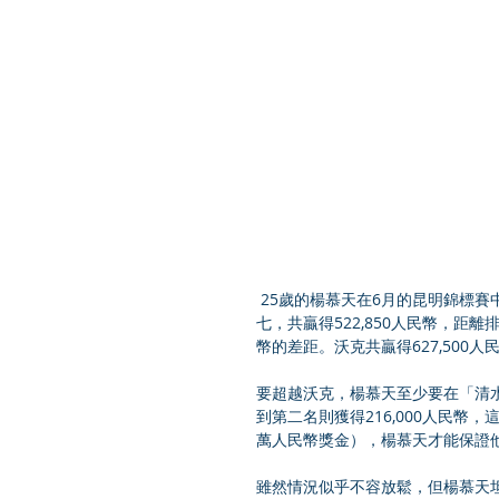
 25歲的楊慕天在6月的昆明錦標賽中贏得了今年美巡中國系列賽的第一個冠軍，現在在獎金榜上排名第
七，共贏得522,850人民幣，距離
幣的差距。沃克共贏得627,500人
要超越沃克，楊慕天至少要在「清水
到第二名則獲得216,000人民幣
萬人民幣獎金），楊慕天才能保證
雖然情況似乎不容放鬆，但楊慕天