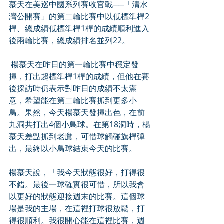
慕天在美巡中國系列賽收官戰──「清水
灣公開賽」的第二輪比賽中以低標準桿2
桿、總成績低標準桿1桿的成績順利進入
後兩輪比賽，總成績排名並列22。
 楊慕天在昨日的第一輪比賽中穩定發
揮，打出超標準桿1桿的成績，但他在賽
後採訪時仍表示對昨日的成績不太滿
意，希望能在第二輪比賽抓到更多小
鳥。果然，今天楊慕天發揮出色，在前
九洞共打出4個小鳥球。在第18洞時，楊
慕天差點抓到老鷹，可惜球觸碰旗桿彈
出，最終以小鳥球結束今天的比賽。
楊慕天說，「我今天狀態很好，打得很
不錯。最後一球確實很可惜，所以我會
以更好的狀態迎接週末的比賽。這個球
場是我的主場，在這裡打球很放鬆，打
得很順利。我很開心能在這裡比賽，週