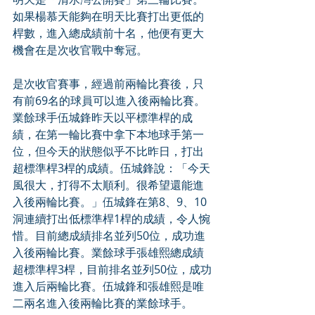
如果楊慕天能夠在明天比賽打出更低的
桿數，進入總成績前十名，他便有更大
機會在是次收官戰中奪冠。
是次收官賽事，經過前兩輪比賽後，只
有前69名的球員可以進入後兩輪比賽。
業餘球手伍城鋒昨天以平標準桿的成
績，在第一輪比賽中拿下本地球手第一
位，但今天的狀態似乎不比昨日，打出
超標準桿3桿的成績。伍城鋒說：「今天
風很大，打得不太順利。很希望還能進
入後兩輪比賽。」伍城鋒在第8、9、10
洞連續打出低標準桿1桿的成績，令人惋
惜。目前總成績排名並列50位，成功進
入後兩輪比賽。業餘球手張雄熙總成績
超標準桿3桿，目前排名並列50位，成功
進入后兩輪比賽。伍城鋒和張雄熙是唯
二兩名進入後兩輪比賽的業餘球手。