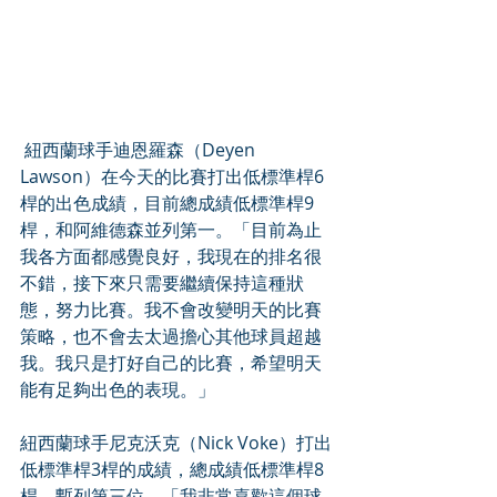
 紐西蘭球手迪恩羅森（Deyen 
Lawson）在今天的比賽打出低標準桿6
桿的出色成績，目前總成績低標準桿9
桿，和阿維德森並列第一。「目前為止
我各方面都感覺良好，我現在的排名很
不錯，接下來只需要繼續保持這種狀
態，努力比賽。我不會改變明天的比賽
策略，也不會去太過擔心其他球員超越
我。我只是打好自己的比賽，希望明天
能有足夠出色的表現。」
紐西蘭球手尼克沃克（Nick Voke）打出
低標準桿3桿的成績，總成績低標準桿8
桿，暫列第三位。「我非常喜歡這個球