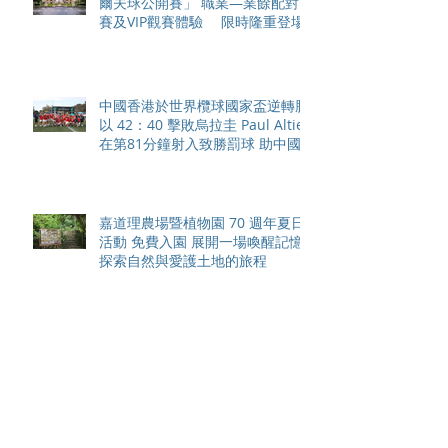
爾夫球公開賽」 職業—業餘配對
賽及VIP觀賽體驗 限時隆重登場
中國香港於世界欖球國家盃逆轉勝
以 42：40 擊敗烏拉圭 Paul Altier
在第81分鐘射入致勝罰球 助中國
香港隊在國家盃中取得首勝
嘉道理農場暨植物園 70 週年夏日
活動 免費入園 展開一場喚醒記憶
探索自然與愛護土地的旅程
智利於世界欖球國家盃力克永不言
敗的中國香港十五人欖球代表隊
Archive