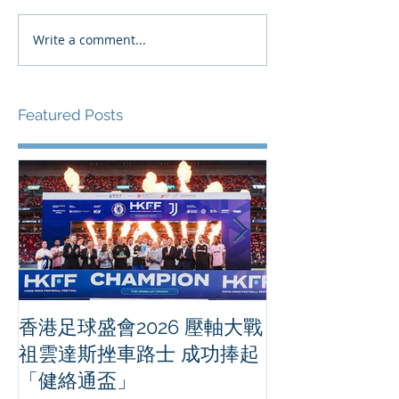
Write a comment...
Featured Posts
香港足球盛會2026 壓軸大戰
PPA亞洲職業
祖雲達斯挫車路士 成功捧起
1500 - 恒
「健絡通盃」
2026 香港將舉行亞洲首個大