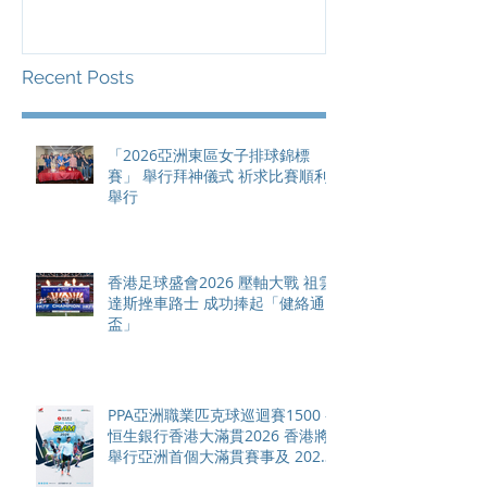
滿貫賽事及 20
總獎金高達 11
Recent Posts
「2026亞洲東區女子排球錦標
賽」 舉行拜神儀式 祈求比賽順利
舉行
香港足球盛會2026 壓軸大戰 祖雲
達斯挫車路士 成功捧起「健絡通
盃」
PPA亞洲職業匹克球巡迴賽1500 -
恒生銀行香港大滿貫2026 香港將
舉行亞洲首個大滿貫賽事及 2026
賽季最終戰 總獎金高達 110 萬美