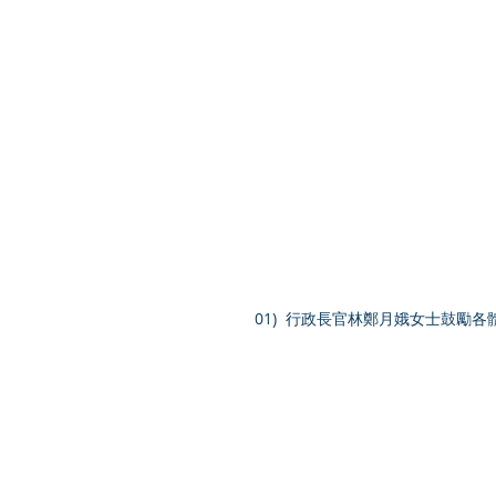
01)  行政長官林鄭月娥女士鼓勵