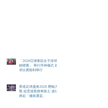
「2026亞洲東區女子排球
錦標賽」 舉行拜神儀式 祈
求比賽順利舉行
香港足球盛會2026 壓軸大
戰 祖雲達斯挫車路士 成功
捧起「健絡通盃」