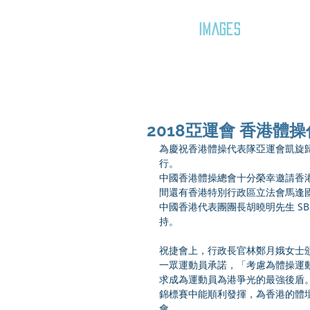
GOZAR
IMAGES
2018亞運會 香港體
為慶祝香港體操代表隊亞運會凱旋歸來
行。 
中國香港體操總會十分榮幸邀請香港
間還有香港特別行政區立法會馬逢國議
中國香港代表團團長胡曉明先生 SBS
持。
祝捷會上，行政長官林鄭月娥女士
一眾運動員承諾，「考慮為體操運
求成為運動員為港爭光的最強後盾
錦標賽中能順利發揮，為香港的體壇
會。