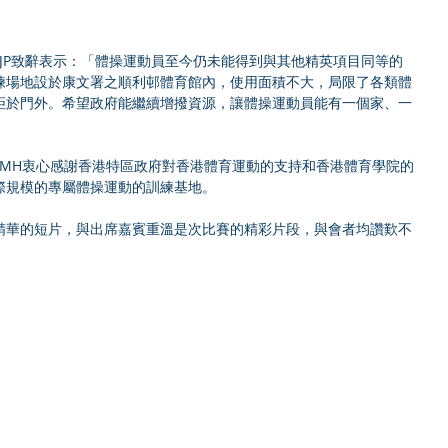
 JP致辭表示：「體操運動員至今仍未能得到與其他精英項目同等的
練場地設於康文署之順利邨體育館內，使用面積不大，局限了各類體
拒於門外。希望政府能繼續增撥資源，讓體操運動員能有一個家、一
 MH衷心感謝香港特區政府對香港體育運動的支持和香港體育學院的
際規模的專屬體操運動的訓練基地。
精華的短片，與出席嘉賓重溫是次比賽的精彩片段，與會者均讚歎不