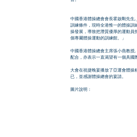
中國香港體操總會會長霍啟剛先生,
訓練條件，現時全港惟一的體操訓
操發展，導致把潛質優厚的運動員
個專屬體操運動的訓練館。」
中國香港體操總會主席張小燕教授,
配合，亦表示一直渴望有一個具國
大會在祝捷晚宴播放了亞運會體操
已，並感謝體操總會的宴請。
圖片說明：