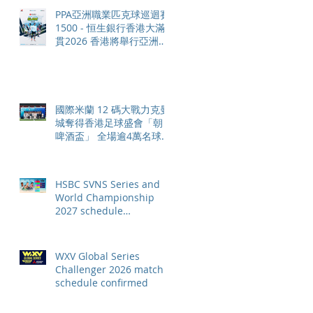
PPA亞洲職業匹克球巡迴賽
1500 - 恒生銀行香港大滿
貫2026 香港將舉行亞洲首
個大滿貫賽事及 2026 賽季
最終戰 總獎金高達 110 萬
美元
國際米蘭 12 碼大戰力克曼
城奪得香港足球盛會「朝日
啤酒盃」 全場逾4萬名球迷
狂熱歡呼
HSBC SVNS Series and
World Championship
2027 schedule
confirmed as road to Los
Angeles 2028 gathers
pace
WXV Global Series
Challenger 2026 match
schedule confirmed