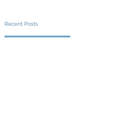
賽事及 2026 賽季最
戰 總獎金高達 110 萬
Recent Posts
美元