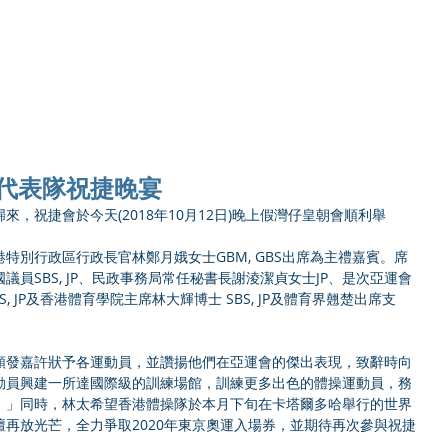
Ho
操代表隊祝捷晚宴
，祝捷會於今天(2018年10月12日)晚上假灣仔皇朝會順利舉
特別行政區行政長官林鄭月娥女士GBM, GBS出席為主禮嘉賓。席
員SBS, JP、民政事務局常任秘書長謝淩潔貞女士JP、是次亞運會
, JP及香港體育學院主席林大輝博士 SBS, JP及體育界翹楚出席支
頒發嘉許狀予各運動員，並讚揚他們在亞運會的傑出表現，致辭時向
動員興建一所達國際級的訓練場館，訓練更多出色的體操運動員，務
。」同時，林太希望香港體操隊於本月下旬在卡塔爾多哈舉行的世界
再放光芒，全力爭取2020年東京奧運入場券，並期待再次參與祝捷