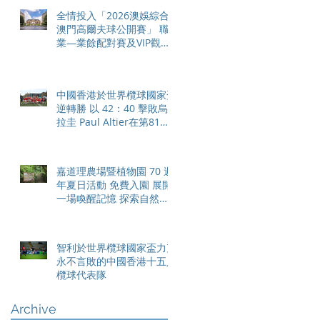
全情投入「2026澳娛綜合
澳門高爾夫球公開賽」 職
業—業餘配對賽及VIP觀賽
體驗 限時隆重登場
中國香港於世界欖球國家盃
逆轉勝 以 42：40 擊敗烏
拉圭 Paul Altier在第81分
鐘射入致勝罰球 助中國香
港隊在國家盃中取得首勝
嘉道理農場暨植物園 70 週
年夏日活動 免費入園 展開
一場喚醒記憶 探索自然與
愛護土地的旅程
智利於世界欖球國家盃力克
永不言敗的中國香港十五人
欖球代表隊
Archive