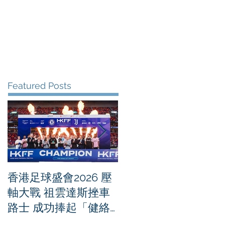
me
News
Albums
Contact
Featured Posts
香港足球盛會2026 壓
PPA亞洲職業匹克球
軸大戰 祖雲達斯挫車
迴賽1500 - 恒生銀行
路士 成功捧起「健絡
香港大滿貫2026 香港
通盃」
將舉行亞洲首個大滿