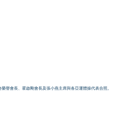
貝鈞奇榮譽會長、霍啟剛會長及張小燕主席與各亞運體操代表合照。