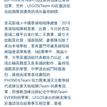
的PHONEX(Team B)技壓其他隊伍奪得
冠軍。另外，LEGOS(Team A)在邀請混
合組藉隊員優美的演出贏得錦標。
杏花新城 x 中國香港啦啦隊總會「2018
香港啦啦隊精英賽」比賽，今日於杏花
新城二樓平台進行第二天賽事，吸引大
批觀眾欣賞，場面熱鬧。參賽隊伍除了
來自本地學校，更有廈門市健美操啦啦
操協會派隊角逐。6組賽事中，無論小
學、大學及邀請組代表都全力以赴，表
現出極高難度又富美感的動作，贏得現
場觀眾的掌聲。中學混合組鬥得最激
烈，最後由港青基信書院的
PHONEX(Team B)力壓東涌天主教學校
代表隊伍東天啦啦隊(Team B)勇奪冠
軍，而佛教茂峰法師紀念中學的Team 
EVER則得季軍。LEGOS派出的兩支隊伍
於邀請混合組賽事互相交量，最後