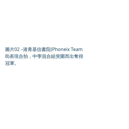
圖片02 –港青基信書院(Phoneix Team 
B)表現合拍，中學混合組突圍而出奪得
冠軍。