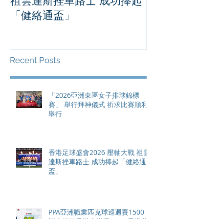
祖雲達斯挫車路士 成功捧起
1500 - 恒
「健絡通盃」
2026 香港將舉行亞洲首個大
滿貫賽事及 20
總獎金高達 11
Recent Posts
「2026亞洲東區女子排球錦標
賽」 舉行拜神儀式 祈求比賽順利
舉行
香港足球盛會2026 壓軸大戰 祖雲
達斯挫車路士 成功捧起「健絡通
盃」
PPA亞洲職業匹克球巡迴賽1500 -