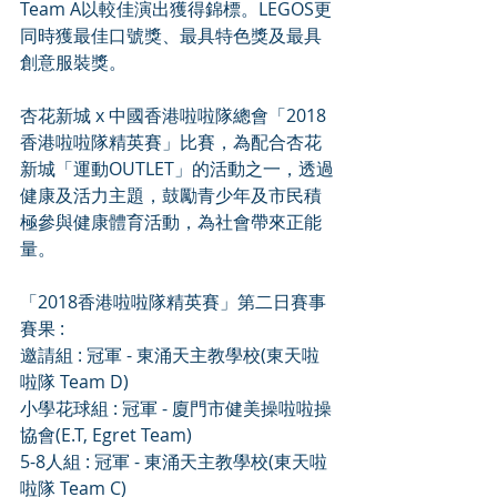
Team A以較佳演出獲得錦標。LEGOS更
同時獲最佳口號獎、最具特色獎及最具
創意服裝獎。
杏花新城 x 中國香港啦啦隊總會「2018
香港啦啦隊精英賽」比賽，為配合杏花
新城「運動OUTLET」的活動之一，透過
健康及活力主題，鼓勵青少年及市民積
極參與健康體育活動，為社會帶來正能
量。
「2018香港啦啦隊精英賽」第二日賽事
賽果 :
邀請組 : 冠軍 - 東涌天主教學校(東天啦
啦隊 Team D)
小學花球組 : 冠軍 - 廈門市健美操啦啦操
協會(E.T, Egret Team)
5-8人組 : 冠軍 - 東涌天主教學校(東天啦
啦隊 Team C)