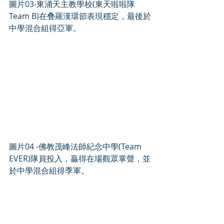
圖片03-東涌天主教學校(東天啦啦隊 
Team B)在叠羅漢環節表現穩定，最後於
中學混合組得亞軍。
圖片04 -佛教茂峰法師紀念中學(Team 
EVER)隊員投入，贏得在場觀眾掌聲，並
於中學混合組得季軍。