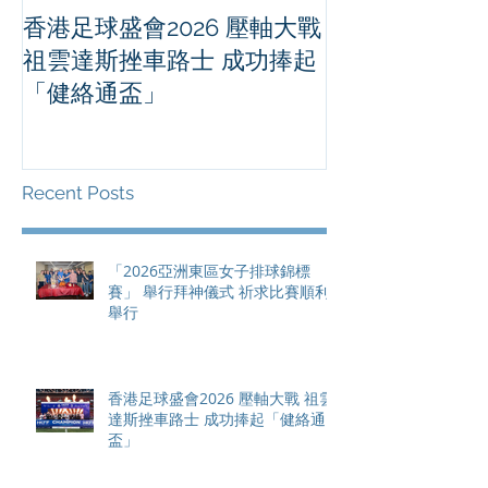
香港足球盛會2026 壓軸大戰
PPA亞洲職業
祖雲達斯挫車路士 成功捧起
1500 - 恒
「健絡通盃」
2026 香港將舉行亞洲首個大
滿貫賽事及 20
總獎金高達 11
Recent Posts
「2026亞洲東區女子排球錦標
賽」 舉行拜神儀式 祈求比賽順利
舉行
香港足球盛會2026 壓軸大戰 祖雲
達斯挫車路士 成功捧起「健絡通
盃」