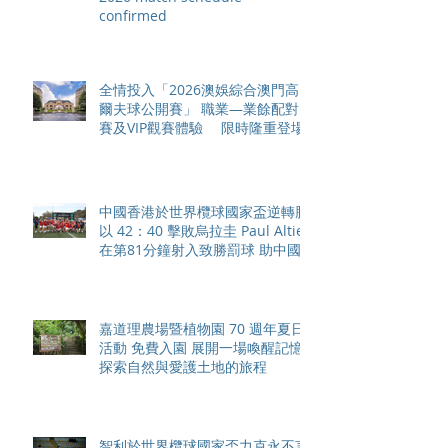
confirmed
全情投入「2026澳娛綜合澳門高
爾夫球公開賽」 職業—業餘配對
賽及VIP觀賽體驗 限時隆重登場
中國香港於世界欖球國家盃逆轉勝
以 42：40 擊敗烏拉圭 Paul Altier
在第81分鐘射入致勝罰球 助中國
香港隊在國家盃中取得首勝
嘉道理農場暨植物園 70 週年夏日
活動 免費入園 展開一場喚醒記憶
探索自然與愛護土地的旅程
智利於世界欖球國家盃力克永不言