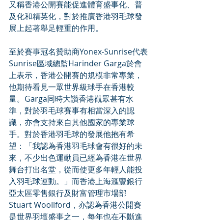
又稱香港公開賽能促進體育盛事化、普
及化和精英化，對於推廣香港羽毛球發
展上起著舉足輕重的作用。
至於賽事冠名贊助商Yonex-Sunrise代表
Sunrise區域總監Harinder Garga於會
上表示，香港公開賽的規模非常專業，
他期待看見一眾世界級球手在香港較
量。Garga同時大讚香港觀眾甚有水
準，對於羽毛球賽事有相當深入的認
識，亦會支持來自其他國家的專業球
手。對於香港羽毛球的發展他抱有希
望：「我認為香港羽毛球會有很好的未
來，不少出色運動員已經為香港在世界
舞台打出名堂，從而使更多年輕人能投
入羽毛球運動。」而香港上海滙豐銀行
亞太區零售銀行及財富管理市場部
Stuart Woollford，亦認為香港公開賽
是世界羽壇盛事之一，每年也在不斷進