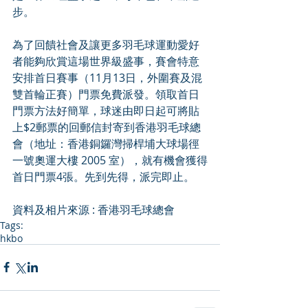
步。
為了回饋社會及讓更多羽毛球運動愛好
者能夠欣賞這場世界級盛事，賽會特意
安排首日賽事（11月13日，外圍賽及混
雙首輪正賽）門票免費派發。領取首日
門票方法好簡單，球迷由即日起可將貼
上$2郵票的回郵信封寄到香港羽毛球總
會（地址：香港銅鑼灣掃桿埔大球場徑
一號奧運大樓 2005 室），就有機會獲得
首日門票4張。先到先得，派完即止。
資料及相片來源 : 香港羽毛球總會
Tags:
hkbo