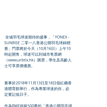
 全城羽毛球迷期待的盛事，「YONEX - 
SUNRISE 二零一八香港公開羽毛球錦標
賽」門票將於今天（10月16日）上午10
時起開售，球迷可以到城市售票網
（www.urbtix.hk）購票，學生及高齡人
士可享票價優惠。 
賽事於2018年11月13日至18日假紅磡香
港體育館舉行，作為專業球迷的你，必
定要記低日子。
作為BWF超級500賽的「香港公開羽毛球