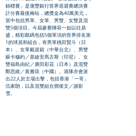
錦標賽」是滙豐銀行世界巡迴賽總決賽
計分賽最後兩站，總獎金為40萬美元，
當中包括男單、女單、男雙、女雙及混
雙5個項目。今屆參賽陣容一如以往鼎
盛，精彩戲碼包括5個單項的世界排名第
1的球員和組合，有男單桃田賢斗（日
本）、女單戴資穎（中華台北）、男雙
蘇卡穆約／基廸安馬古斯（印尼）、女
雙福島由紀／廣田彩花（日本）及混雙
鄭思維／黃雅琼（中國）。港隊亦會派
出22人於主場出擊，包括香港「一哥」
伍家朗，以及混雙組合鄧俊文／謝影
雪。