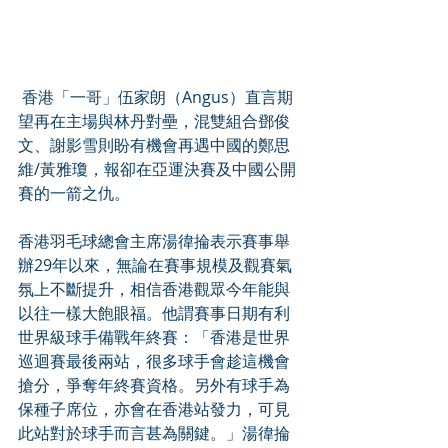
 香港「一哥」伍家朗（Angus）直言期
望再在主場與林丹對壘，混雙組合鄧俊
文、謝影雪則盼有機會再遇中國的鄭思
維/黃雅瓊，報卻在亞運決賽及中國公開
賽的一箭之仇。 
香港羽毛球總會主席湯徫掄表示賽事舉
辦29年以來，無論在賽事規模及觀賽氣
氛上不斷提升，相信香港觀眾今年能與
以往一樣大飽眼福。他謂賽事日期有利
世界級球手備戰年終賽：「香港是世界
巡迴賽最後兩站，很多球手會趁這機會
搶分，爭奪年終賽資格。另外有球手為
保種子席位，亦會在香港站發力，可見
此站對於球手而言甚為關鍵。」湯徫掄