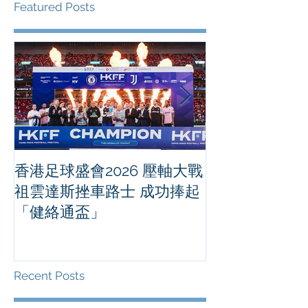
Featured Posts
香港足球盛會2026 壓軸大戰
PPA亞洲職業
祖雲達斯挫車路士 成功捧起
1500 - 恒
「健絡通盃」
2026 香港將舉行亞洲首個大
滿貫賽事及 20
總獎金高達 11
Recent Posts