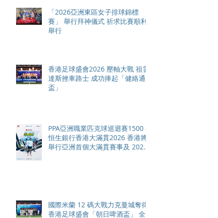
「2026亞洲東區女子排球錦標
賽」 舉行拜神儀式 祈求比賽順利
舉行
香港足球盛會2026 壓軸大戰 祖雲
達斯挫車路士 成功捧起「健絡通
盃」
PPA亞洲職業匹克球巡迴賽1500 -
恒生銀行香港大滿貫2026 香港將
舉行亞洲首個大滿貫賽事及 2026
賽季最終戰 總獎金高達 110 萬美
元
國際米蘭 12 碼大戰力克曼城奪得
香港足球盛會「朝日啤酒盃」 全