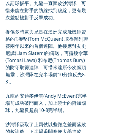
以罰球扳平。九龍一直圍攻沙灣隊，可
惜未能在對手的防線找到破綻，更有幾
次差點被對手反擊成功。
養傷多時兼與兄長在澳洲完成飛機師資
格的T.麥堅(Tom McQueen) 取得闊別聯
賽兩年以來的首個達陣。他接應對友史
尼譚(Liam Slatem)的傳送，再擺脫拿華
(Tomasi Lawa) 和布尼(Thomas Bury) 
的防守取得達陣，可惜米達斯今次腳頭
無靈，沙灣隊在完半場前10分鐘反先8-
3 。
九龍的安迪麥伊雲(Andy McEwen)完半
場前成功破門而入，加上曉士的附加罰
球，九龍反超前10-8完半場。
沙灣隊汲取了上兩仗以些微之差而落敗
的教訓後，下半場甫開賽便大舉進攻。