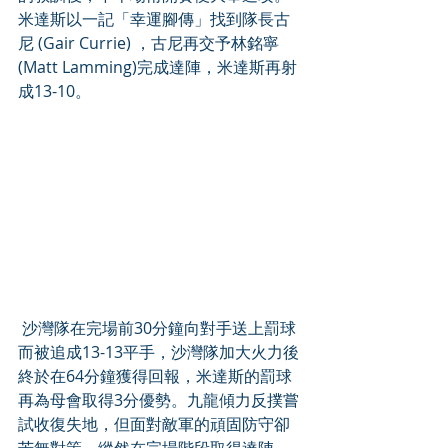
米達斯以一記「幸運腳傳」找到隊長古
尼 (Gair Currie) ，古尼再交予林銘寧
(Matt Lamming)完成達陣，米達斯再射
成13-10。
 沙灣隊在完場前30分鐘向對手送上罰球
而被追成13-13平手，沙灣隊加大火力後
終於在64分鐘獲得回報，米達斯的罰球
再為母會取得3分優勢。九龍傾力反撲嘗
試收復失地，但面對敵軍的頑固防守卻