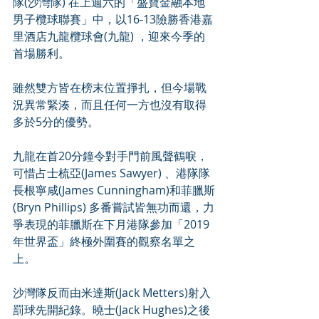
隊(沙灣隊) 在上週六的「盛寶金融本地
男子欖球聯賽」中，以16-13險勝香港嘉
里酒店九龍欖球會(九龍) ，迎來今季的
首場勝利。
雖然雙方皆在榜末位置掙扎，但今場戰
況異常緊湊，而且任何一方也沒有取得
多於5分的優勢。
九龍在首20分鐘令對手門前風聲鶴唳，
可惜占士梳亞(James Sawyer) 、港隊隊
長根寧咸(James Cunningham)和菲臘斯
(Bryn Phillips) 多番嘗試皆無功而還，力
爭表現的菲臘斯在下月港隊參加「2019
年世界盃」終極外圍賽的觀察名單之
上。
沙灣隊反而由米達斯(Jack Metters)射入
罰球先開紀錄。曉士(Jack Hughes)之後