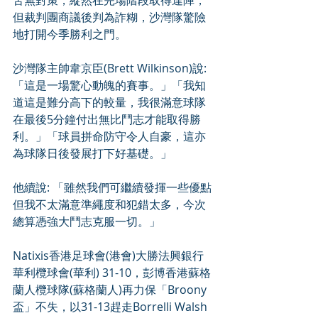
苦無對策，縱然在完場階段取得達陣，
但裁判團商議後判為詐糊，沙灣隊驚險
地打開今季勝利之門。
沙灣隊主帥韋京臣(Brett Wilkinson)說: 
「這是一場驚心動魄的賽事。」「我知
道這是難分高下的較量，我很滿意球隊
在最後5分鐘付出無比鬥志才能取得勝
利。」「球員拼命防守令人自豪，這亦
為球隊日後發展打下好基礎。」
他續說: 「雖然我們可繼續發揮一些優點
但我不太滿意準繩度和犯錯太多，今次
總算憑強大鬥志克服一切。」
Natixis香港足球會(港會)大勝法興銀行
華利欖球會(華利) 31-10，彭博香港蘇格
蘭人欖球隊(蘇格蘭人)再力保「Broony 
盃」不失，以31-13趕走Borrelli Walsh